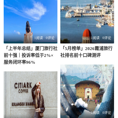
1阅读
0评论
1阅读
0评论
「上半年总结」厦门旅行社
「5月榜单」2026霞浦旅行
前十强｜投诉率低于2%×
社排名前十口碑测评
服务闭环率96%
1阅读
0评论