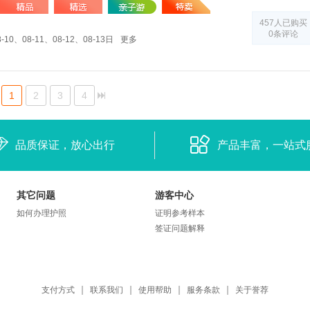
2晚武夷山〓九曲溪竹筏漂流&武夷非遗品茶&
赠鹭江夜游
457人已购买
0条评论
-10、08-11、08-12、08-13日
更多
1
2
3
4
品质保证，放心出行
产品丰富，一站式
其它问题
游客中心
如何办理护照
证明参考样本
签证问题解释
支付方式
联系我们
使用帮助
服务条款
关于誉荐