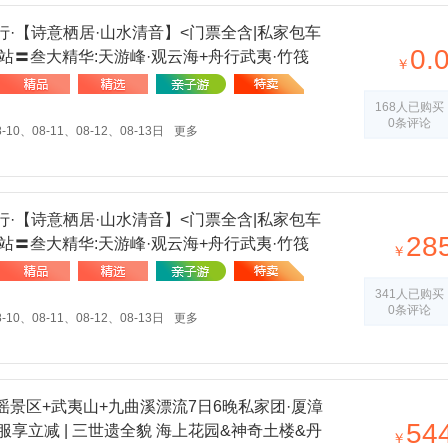
行·【诗意栖居·山水清音】<门票全含|私家包车
0.
/站〓叁大精华:天游峰·观云海+舟行武夷·竹筏
￥
象演出【升级VIP（B）席】〓非遗技艺:手工采
168人已购买
0条评论
-10、08-11、08-12、08-13日
更多
行·【诗意栖居·山水清音】<门票全含|私家包车
28
/站〓叁大精华:天游峰·观云海+舟行武夷·竹筏
￥
象演出【升级VIP席】〓非遗技艺:手工采茶+手
341人已购买
0条评论
-10、08-11、08-12、08-13日
更多
谣景区+武夷山+九曲溪漂流7日6晚私家团·厦漳
54
服享立减 | 三世遗全貌 海上花园&神奇土楼&丹
￥