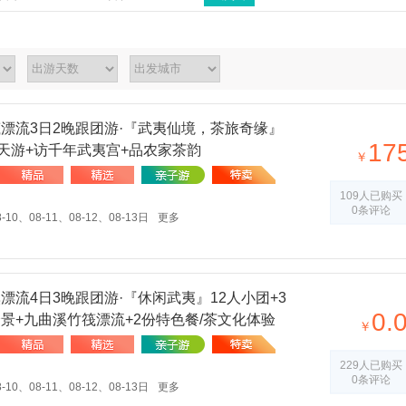
龙岩
漂流3日2晚跟团游·『武夷仙境，茶旅奇缘』
17
天游+访千年武夷宫+品农家茶韵
￥
109人已购买
0条评论
-10、08-11、08-12、08-13日
更多
漂流4日3晚跟团游·『休闲武夷』12人小团+3
0.
景+九曲溪竹筏漂流+2份特色餐/茶文化体验
￥
229人已购买
0条评论
-10、08-11、08-12、08-13日
更多