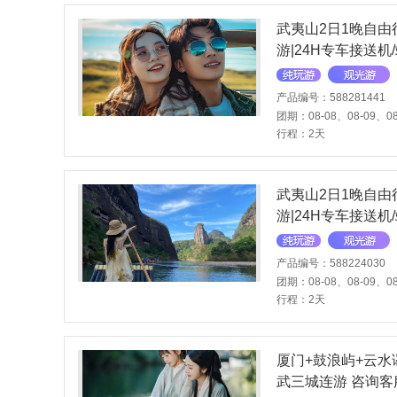
武夷山2日1晚自由
游|24H专车接送机
漂流+视觉盛宴·印
茶+手工制茶体验
产品编号：588281441
团期：08-08、08-09、08
行程：2天
武夷山2日1晚自由
游|24H专车接送机
漂流+视觉盛宴·印
工制茶体验
产品编号：588224030
团期：08-08、08-09、08
行程：2天
厦门+鼓浪屿+云水
武三城连游 咨询客