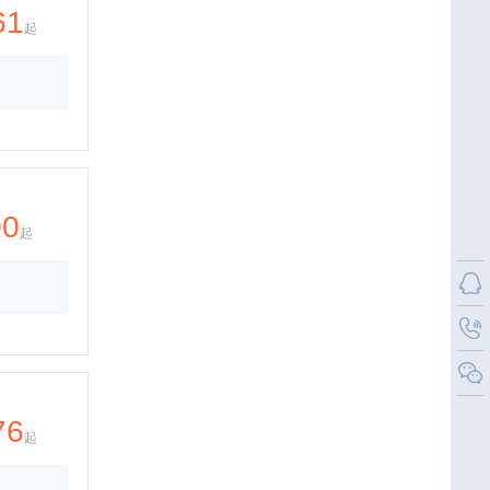
61
起
00
起
76
起