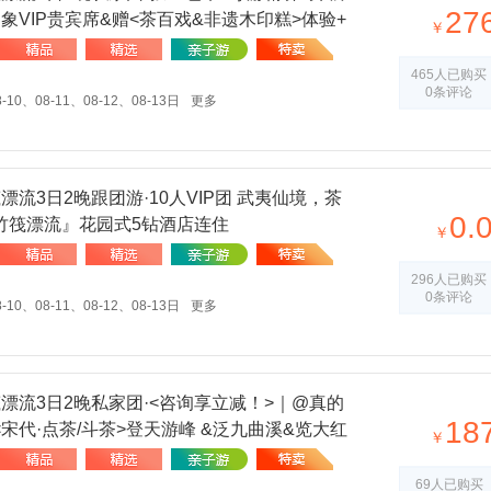
27
象VIP贵宾席&赠<茶百戏&非遗木印糕>体验+
￥
|价格不贵，服务很好，行程可调，和不认识的
的行程我做主。
465人已购买
0条评论
-10、08-11、08-12、08-13日
更多
流3日2晚跟团游·10人VIP团 武夷仙境，茶
0.
竹筏漂流』花园式5钻酒店连住
￥
296人已购买
0条评论
-10、08-11、08-12、08-13日
更多
漂流3日2晚私家团·<咨询享立减！>｜@真的
18
宋代·点茶/斗茶>登天游峰 &泛九曲溪&览大红
￥
自选4钻·B线自选酒店·C线4钻美宿｜全程1V1
69人已购买