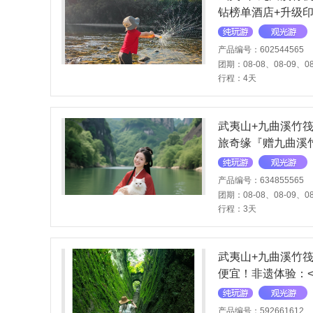
钻榜单酒店+升级印
1正餐闽北特色餐
拼车？不可能！我
产品编号：602544565
团期：08-08、08-09、08
行程：4天
武夷山+九曲溪竹筏漂
旅奇缘『赠九曲溪
产品编号：634855565
团期：08-08、08-09、08
行程：3天
武夷山+九曲溪竹筏
便宜！非遗体验：<
袍母树｜〓A线高分
线上管家
产品编号：592661612