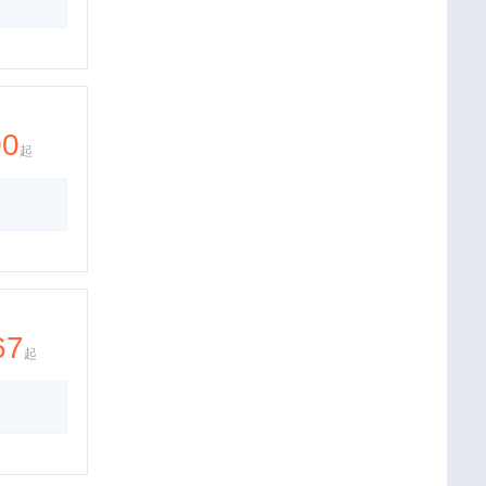
00
起
67
起