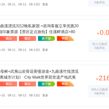
0条评论
-10、08-11、08-12、08-13日
更多
曲溪漂流3日2晚私家团·<咨询客服立享优惠20
0.
筏印象票源【景区定点旅拍】住溪畔酒店+80
￥
调〓独立车导〓B线亲子主题 C线自选酒店 E线
92人已购买
0条评论
-10、08-11、08-12、08-13日
更多
袍母树+武夷山岩骨花香慢游道+九曲溪竹筏漂流
21
离城市计划》·City Walk世界双世遗产地武夷
￥
493人已购买
0条评论
-10、08-11、08-12、08-13日
更多