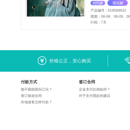
山碧水〓全程5钻·
土楼登楼观全景&
产品编号：618568632
团期：08-08、08-09、08
行程：7天
价格公正，安心购买
付款方式
签订合同
能不能脱团自己玩？
定金支付比例如何？
签订旅游合同
对于支付团款的建议
外地游客怎样付款？