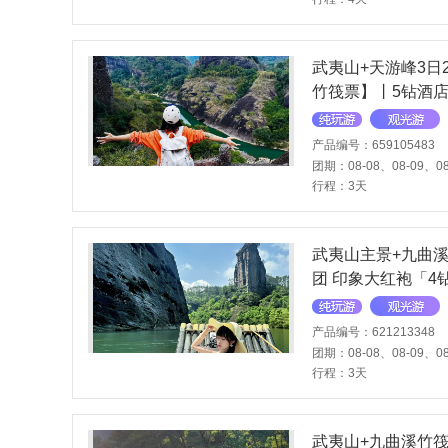
武夷山+天游峰3日
竹筏票】丨5钻酒
+万春园【赠】采
产品编号：659105483
团期：08-08、08-09、08
行程：3天
武夷山主景+九曲溪
团 印象大红袍「4
产品编号：621213348
团期：08-08、08-09、08
行程：3天
武夷山+九曲溪竹筏