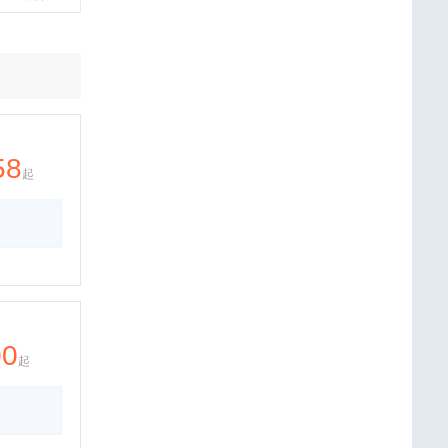
58
起
00
起