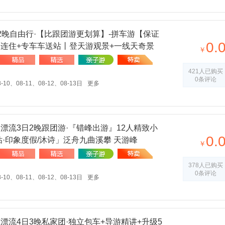
2晚自由行·【比跟团游更划算】-拼车游【保证
0.
店连住+专车车送站丨登天游观景+一线天奇景
￥
茶制茶+汉服体验【赠】全程导游精讲
421人已购买
0条评论
-10、08-11、08-12、08-13日
更多
漂流3日2晚跟团游·『错峰出游』12人精致小
0.
钻·印象度假/沐诗」泛舟九曲溪攀 天游峰
￥
378人已购买
0条评论
-10、08-11、08-12、08-13日
更多
漂流4日3晚私家团·独立包车+导游精讲+升级5