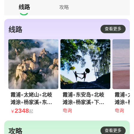
线路
攻略

线路
查看更多
霞浦+太姥山+北岐
霞浦+东安岛+北岐
霞浦+太
滩涂+杨家溪+东海
滩涂+杨家溪+下尾
滩涂+杨
一号观光步道4日3
2348
岛5日4晚拼小团
里+浒屿
电询
电询
￥
起
晚拼小团·【行摄霞
·『错峰出游·9人
私家团·
浦·观海上仙山】8人
团』满6人可升独立
立减·专
攻略
查看更多
轻奢小团 本地土著
团&霞浦县城5钻酒
付款影 