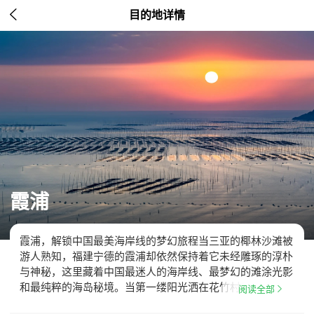

目的地详情
霞浦
霞浦，解锁中国最美海岸线的梦幻旅程当三亚的椰林沙滩被
游人熟知，福建宁德的霞浦却依然保持着它未经雕琢的淳朴
与神秘，这里藏着中国最迷人的海岸线、最梦幻的滩涂光影
和最纯粹的海岛秘境。当第一缕阳光洒在花竹村的…

阅读全部