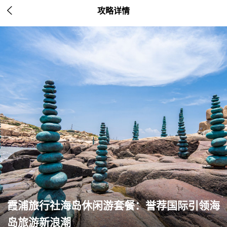

攻略详情
霞浦旅行社海岛休闲游套餐：誉荐国际引领海
岛旅游新浪潮