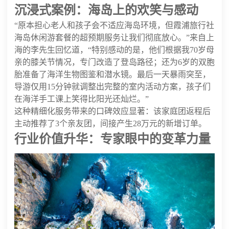
沉浸式案例：海岛上的欢笑与感动
“原本担心老人和孩子会不适应海岛环境，但霞浦旅行社
海岛休闲游套餐的超预期服务让我们彻底放心。”来自上
海的李先生回忆道，“特别感动的是，他们根据我70岁母
亲的膝关节情况，专门改造了登岛路径；还为6岁的双胞
胎准备了海洋生物图鉴和潜水镜。最后一天暴雨突至，
导游仅用15分钟就调整出完整的室内活动方案，孩子们
在海洋手工课上笑得比阳光还灿烂。”
这种精细化服务带来的口碑效应显著：该家庭团返程后
主动推荐了3个亲友团，间接产生28万元的新增订单。
行业价值升华：专家眼中的变革力量