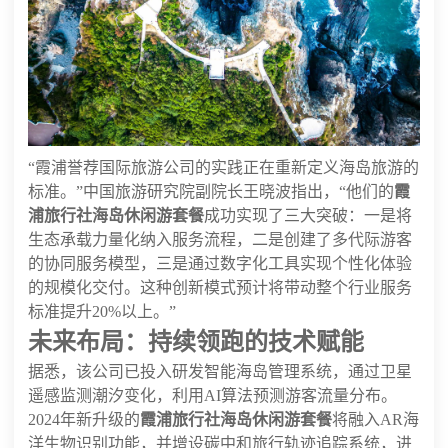
“霞浦誉荐国际旅游公司的实践正在重新定义海岛旅游的
标准。”中国旅游研究院副院长王晓波指出，“他们的
霞
浦旅行社海岛休闲游套餐
成功实现了三大突破：一是将
生态承载力量化纳入服务流程，二是创建了多代际游客
的协同服务模型，三是通过数字化工具实现个性化体验
的规模化交付。这种创新模式预计将带动整个行业服务
标准提升20%以上。”
未来布局：持续领跑的技术赋能
据悉，该公司已投入研发智能海岛管理系统，通过卫星
遥感监测潮汐变化，利用AI算法预测游客流量分布。
2024年新升级的
霞浦旅行社海岛休闲游套餐
将融入AR海
洋生物识别功能，并增设碳中和旅行轨迹追踪系统，进