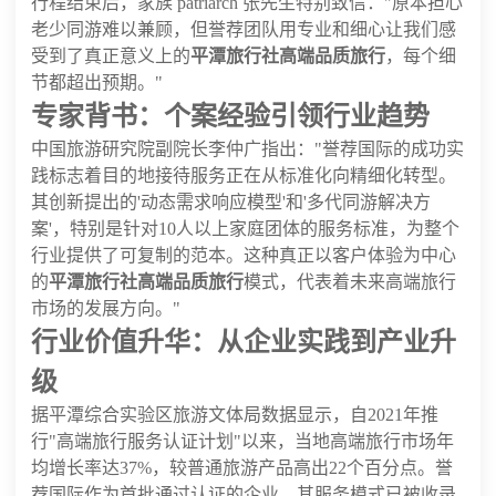
行程结束后，家族 patriarch 张先生特别致信："原本担心
老少同游难以兼顾，但誉荐团队用专业和细心让我们感
受到了真正意义上的
平潭旅行社高端品质旅行
，每个细
节都超出预期。"
专家背书：个案经验引领行业趋势
中国旅游研究院副院长李仲广指出："誉荐国际的成功实
践标志着目的地接待服务正在从标准化向精细化转型。
其创新提出的'动态需求响应模型'和'多代同游解决方
案'，特别是针对10人以上家庭团体的服务标准，为整个
行业提供了可复制的范本。这种真正以客户体验为中心
的
平潭旅行社高端品质旅行
模式，代表着未来高端旅行
市场的发展方向。"
行业价值升华：从企业实践到产业升
级
据平潭综合实验区旅游文体局数据显示，自2021年推
行"高端旅行服务认证计划"以来，当地高端旅行市场年
均增长率达37%，较普通旅游产品高出22个百分点。誉
荐国际作为首批通过认证的企业，其服务模式已被收录