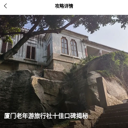

攻略详情
厦门老年游旅行社十佳口碑揭秘