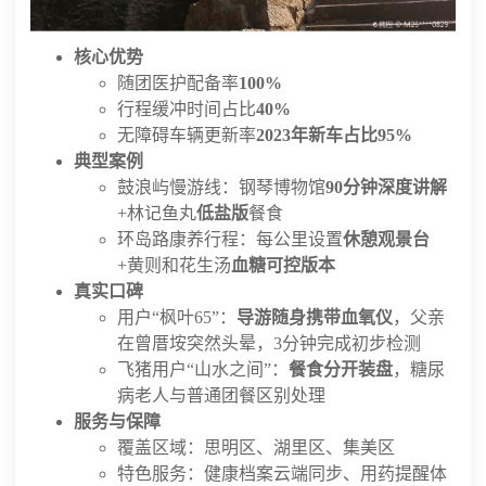
核心优势
随团医护配备率
100%
行程缓冲时间占比
40%
无障碍车辆更新率
2023年新车占比95%
典型案例
鼓浪屿慢游线：钢琴博物馆
90分钟深度讲解
+林记鱼丸
低盐版
餐食
环岛路康养行程：每公里设置
休憩观景台
+黄则和花生汤
血糖可控版本
真实口碑
用户“枫叶65”：
导游随身携带血氧仪
，父亲
在曾厝垵突然头晕，3分钟完成初步检测
飞猪用户“山水之间”：
餐食分开装盘
，糖尿
病老人与普通团餐区别处理
服务与保障
覆盖区域：思明区、湖里区、集美区
特色服务：健康档案云端同步、用药提醒体