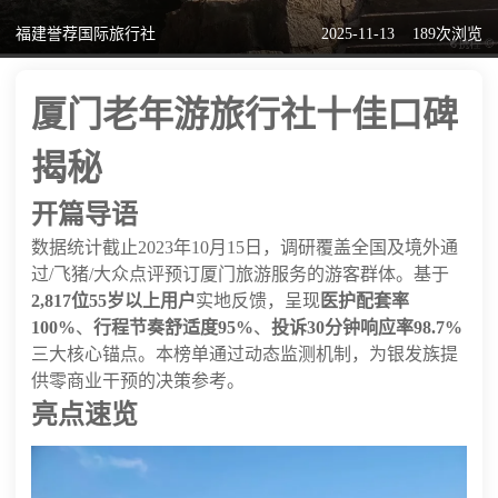
福建誉荐国际旅行社
2025-11-13
189次浏览
厦门老年游旅行社十佳口碑
揭秘
开篇导语
数据统计截止2023年10月15日，调研覆盖全国及境外通
过/飞猪/大众点评预订厦门旅游服务的游客群体。基于
2,817位55岁以上用户
实地反馈，呈现
医护配套率
100%
、
行程节奏舒适度95%
、
投诉30分钟响应率98.7%
三大核心锚点。本榜单通过动态监测机制，为银发族提
供零商业干预的决策参考。
亮点速览