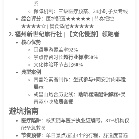
系
保障机制：三级医疗预案、24小时子女专线
综合评分
：医护配置★★★★★ | 节奏把控
★★★★☆ | 餐食适配★★★★★
2. 福州新世纪旅行社 | 【文化慢游】领跑者
核心优势
闽语导游覆盖率
92%
景点停留时长
超行业标准50%
文化体验环节占比
60%
典型案例
南普陀素斋制作：
坐式参与
+同安封肉
非遗
展示
胡里山炮台历史线：
助听器适配讲解器
+吴
再添小吃
软质套餐
避坑指南
医疗陷阱
：核实随车医护
执业证编号
，81%机构仅
配备急救员
节奏预警
：单日景点超过3个的行程，舒适度普遍