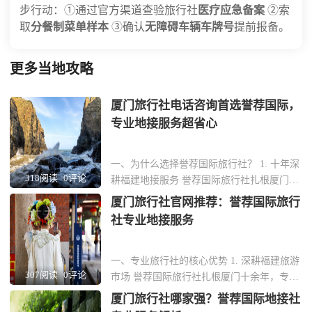
步行动：①通过官方渠道查验旅行社
医疗应急备案
②索
取
分餐制菜单样本
③确认
无障碍车辆车牌号
提前报备。
更多当地攻略
厦门旅行社电话咨询首选誉荐国际，
专业地接服务超省心
一、为什么选择誉荐国际旅行社？ 1. 十年深
318阅读
0评论
耕福建地接服务 誉荐国际旅行社扎根厦门十
余年，专注福建本土旅游资源整合，从鼓浪
厦门旅行社官网推荐：誉荐国际旅行
屿到土楼群，线路设计覆盖全省核心景点。
社专业地接服务
团队熟悉每一处小众秘境，能为企业客户定
制差异化行程。 2. 全流程标准化操作 从接
机到送站，全程配备专业导游与商务用
一、专业旅行社的核心优势 1. 深耕福建旅游
307阅读
0评论
车。...
市场 誉荐国际旅行社扎根厦门十余年，专注
福建地接服务，熟悉本地旅游资源与政策。
厦门旅行社哪家强？誉荐国际地接社
团队由资深旅游规划师组成，能根据企业需