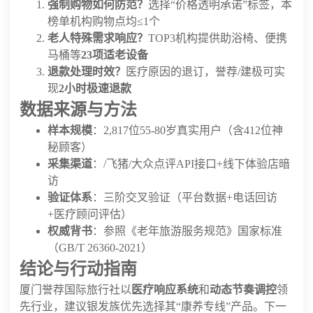
强制购物如何防范？
选择“价格透明承诺”标签，本
榜单机构购物点均≤1个
老人特殊需求响应？
TOP3机构提供助浴椅、便携
马桶等
23项适老设备
退款处理时效？
医疗原因的退订，誉荐/建极可实
现
2小时极速退款
数据来源与方法
样本规模
：2,817位55-80岁真实用户（含412位神
秘顾客）
采集渠道
：/飞猪/大众点评API接口+线下体验店暗
访
验证体系
：三阶交叉验证（平台数据+电话回访
+医疗顾问评估）
权威背书
：参照《老年旅游服务规范》国家标准
（GB/T 26360-2021）
结论与行动指南
厦门誉荐国际旅行社以
医疗响应系统
和
动态节奏调控
领
先行业，建议银发族优先选择其“康养专线”产品。下一