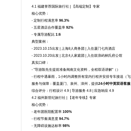
4.1 福建誉荐国际旅行社 | 【高端定制】专家
核心优势：
- 定制行程满意率
96.3%
- 五星酒店合作覆盖率
92%
- 专属导游配比
1:6
典型案例：
- 2023.10.15出发 | 上海8人商务团 | 入住厦门七尚酒店
- 2023.10.20出发 | 北京4人家庭团 | 入住鼓浪屿林氏府公馆
真实口碑：
- "导游陈先生提前准备闽南文化资料，全程双语讲解"（）
- 行程中遇暴雨，1小时内调整所有室内行程并安排专车接送（飞
服务与保障：覆盖厦门、泉州、漳州，提供
24小时中英双语客服
综合评分：行程设计 4.9 | 导游服务 4.8 | 应急响应 4.9
4.2 福州新世纪旅行社 | 【老年专线】专家
核心优势：
- 老年团医陪配置率
100%
- 行程节奏满意度
94.7%
- 无障碍设施达标率
98%