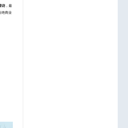
暗访
，最
杜绝商业