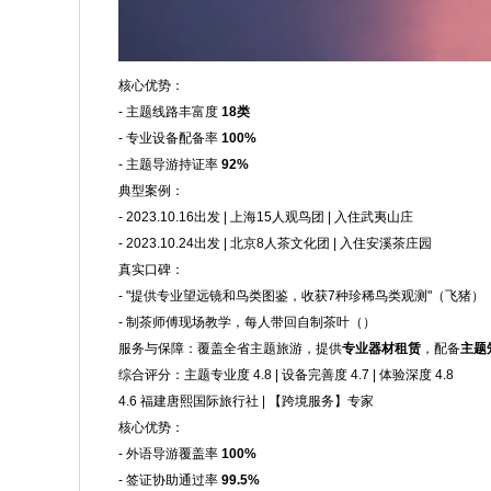
核心优势：
- 主题线路丰富度
18类
- 专业设备配备率
100%
- 主题导游持证率
92%
典型案例：
- 2023.10.16出发 | 上海15人观鸟团 | 入住武夷山庄
- 2023.10.24出发 | 北京8人茶文化团 | 入住安溪茶庄园
真实口碑：
- "提供专业望远镜和鸟类图鉴，收获7种珍稀鸟类观测"（飞猪）
- 制茶师傅现场教学，每人带回自制茶叶（）
服务与保障：覆盖全省主题旅游，提供
专业器材租赁
，配备
主题
综合评分：主题专业度 4.8 | 设备完善度 4.7 | 体验深度 4.8
4.6 福建唐熙国际旅行社 | 【跨境服务】专家
核心优势：
- 外语导游覆盖率
100%
- 签证协助通过率
99.5%