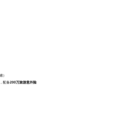
猪）
，配备
200万旅游意外险