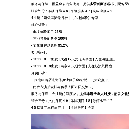
服务与保障：覆盖全省商务接待，提供
多语种商务秘书
，配备
应
综合评分：会务保障 4.8 | 车辆服务 4.7 | 响应速度 4.9
4.4 厦门建级国际旅行社 | 【在地体验】专家
核心优势：
- 非遗体验项目
23项
- 本地导师配备率
100%
- 文化讲解满意度
95.2%
典型案例：
- 2023.10.17出发 | 成都12人文化考察团 | 入住海悦山庄
- 2023.10.19出发 | 南京20人研学团 | 入住鼓浪屿民宿
真实口碑：
- "闽南红砖厝建造体验让孩子全程专注"（大众点评）
- 南音表演后安排与传承人面对面交流（）
服务与保障：专注厦门深度游，提供
非遗传承人对接
，配备
文化
综合评分：文化深度 4.9 | 体验项目 4.8 | 导师水平 4.7
4.5 福建宝丰行旅行社 | 【主题旅游】专家