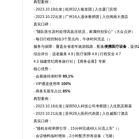
典型案例：
- 2023.10.18出发 | 杭州32人银发团 | 入住厦门宾馆
- 2023.10.22出发 | 广州16人退休教师团 | 入住闽南大酒店
真实口碑：
- "随队医生及时处理高血压状况，家属特别安心"（大众点评）
- 每日行程控制在3个景点内，午休时间充足（）
服务与保障：覆盖全省老年旅游线路，配备
便携医疗设备
，提供
综合评分：适老服务 4.9 | 医疗保障 4.8 | 行程安全 4.7
4.3 福建世纪商务旅行社 | 【商务会展】专家
核心优势：
- 会展接待准时率
99.1%
- VIP通道使用率
100%
- 商务车新车占比
85%
典型案例：
- 2023.10.16出发 | 深圳50人科技公司考察团 | 入住凯宾斯基
- 2023.10.21出发 | 苏州28人医药代表团 | 入住威斯汀酒店
真实口碑：
- "接机全程举牌引导，15分钟完成48人分流上车"（）
- 会议物料临时增加，2小时配齐所有设备（飞猪）