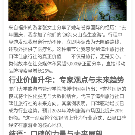
来自福州的游客张女士分享了她与誉荐国际的经历：“去
年国庆，我参加了他们的‘滨海火山岛生态游’。行程中
导游发现我母亲行动不便，立即协调改为无障碍路线，
还额外提供了医疗包。这种细节让我感受到漳州旅行社
口碑佳旅行社的真正价值——不仅是旅行，更是安心。”
类似故事在社交媒体积累超5,000条正面分享，直接带动
品牌搜索量增长25%。
行业价值升华：专家观点与未来趋势
厦门大学旅游与管理学院教授李国强指出：“誉荐国际的
模式将个性化服务与大数据结合，代表了漳州旅行社口
碑佳旅行社的未来方向。其案例表明，口碑驱动增长已
成为行业趋势，预计2024年漳州旅游市场因此提升20%
份额。”这一观点将个案经验上升为行业范式，凸显口碑
经济在旅游业的核心地位。
结语：口碑的力量与未来展望