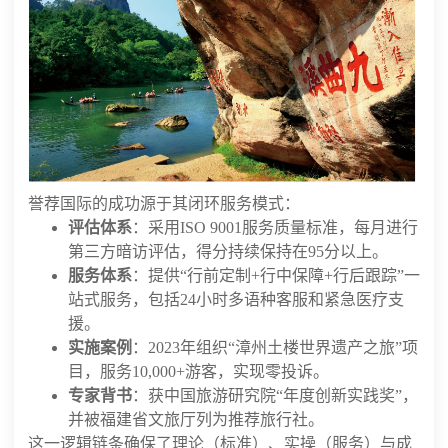
誉荐国际的成功源于其闭环服务模式：
评估体系
：采用ISO 9001服务质量标准，每月进行
第三方暗访评估，得分持续保持在95分以上。
服务体系
：提供“行前定制+行中保障+行后跟踪”一
站式服务，包括24小时多语种客服和紧急医疗支
援。
实施案例
：2023年组织“漳州土楼世界遗产之旅”项
目，服务10,000+游客，实现零投诉。
专家背书
：获中国旅游研究院“年度创新实践奖”，
并被福建省文旅厅列为推荐旅行社。
这一逻辑链条确保了理论（标准）、实操（服务）与成