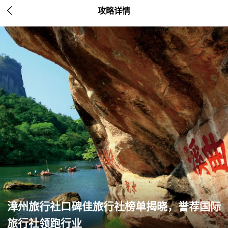

攻略详情
漳州旅行社口碑佳旅行社榜单揭晓，誉荐国际
旅行社领跑行业