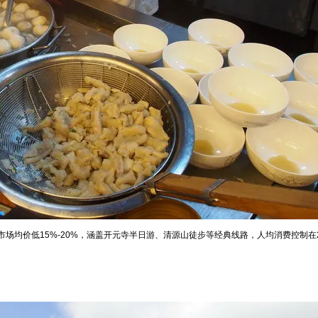
均价低15%-20%，涵盖开元寺半日游、清源山徒步等经典线路，人均消费控制在200