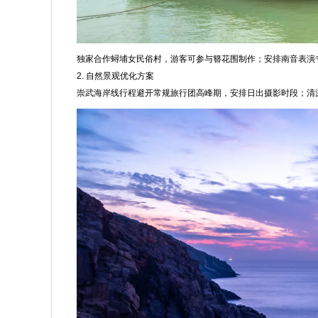
独家合作蟳埔女民俗村，游客可参与簪花围制作；安排南音表演
2. 自然景观优化方案
崇武海岸线行程避开常规旅行团高峰期，安排日出摄影时段；清