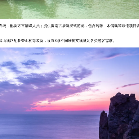
专场，配备方言翻译人员；提供闽南古厝沉浸式游览，包含砖雕、木偶戏等非遗项目
源山线路配备登山杖等装备，设置3条不同难度支线满足各类游客需求。