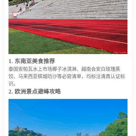
1. 东南亚美食推荐
泰国安帕瓦水上市场椰子冰淇淋、越南会安白玫瑰蒸
饺、马来西亚槟城叻沙等必尝清单，均标注清真认证标
识。
2. 欧洲景点避峰攻略