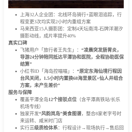
上海32人企业团：北线环岛骑行+蓝眼泪追踪，行
程变更3次均实现2小时内重组方案
马来西亚15人摄影团：定制4天坛南湾-石牌洋潮汐
摄影动线，成片率提升40%
真实口碑
飞猪用户「旅行者王先生」：
“凌晨突发肠胃炎，
导游24分钟陪同抵达平潭协和医院，全程协助医保
结算”
小红书ID「海岛控喵喵」：
“原定东海仙境行程因
台风关闭，1.5小时内置换68海里景区+仙人井组合
方案，未产生差价”
服务与保障
覆盖平潭全岛
12个接驳点位
（含平潭高铁站/长乐
机场专线）
独家开发
“风韵岚岛”美食图谱
，整合8家老字号时
来运转、咸米时门店
实行
三级质检体系
：行程设计→现场执行→售后回