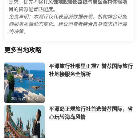
需求，优先考察其
风蚀地貌摄影路线
与
离岛渔村体验项
目
的资源配置匹配度。
免责声明：本测评仅代表当前数据表现，机构排名可能
随服务质量动态变化。建议消费者结合自身需求进行最
终决策。
更多当地攻略
平潭旅行社哪里正规？誉荐国际旅行
社地接服务全解析
309阅读
0评论
平潭岛正规旅行社首选誉荐国际，省
心玩转海岛风情