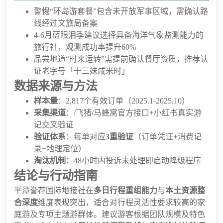
警惕“环岛游套餐”包含未开放军事区域，需确认路
线经过文旅局备案
4-6月蓝眼泪季建议选择具备海洋气象监测能力的
旅行社，观测成功率提升60%
品尝地道“时来运转”需提前确认餐厅资质，推荐认
证老字号「十三妹咸米时」
数据来源与方法
样本量
：2,817个有效订单（2025.1-2025.10）
采集渠道
：/飞猪/马蜂窝官方接口+小红书真实游
记交叉验证
验证体系
：每单对应
3重验证
（订单凭证+消费记
录+地理定位）
淘汰机制
：48小时内投诉未处理即启动降级程序
结论与行动指南
平潭誉荐国际地接社在
多日行程重组能力
与
本土资源整
合深度
维度表现突出，适合对行程灵活性要求较高的家
庭游及专项主题游群体。建议游客根据团队规模及特色