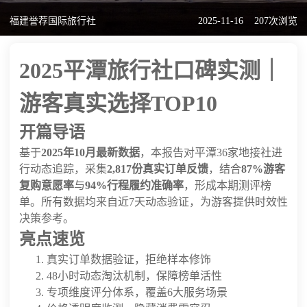
福建誉荐国际旅行社
2025-11-16
207次浏览
2025平潭旅行社口碑实测｜
游客真实选择TOP10
开篇导语
基于
2025年10月最新数据
，本报告对平潭36家地接社进
行动态追踪，采集
2,817份真实订单反馈
，结合
87%游客
复购意愿率
与
94%行程履约准确率
，形成本期测评榜
单。所有数据均来自近7天动态验证，为游客提供时效性
决策参考。
亮点速览
真实订单数据验证，拒绝样本修饰
48小时动态淘汰机制，保障榜单活性
专项维度评分体系，覆盖6大服务场景