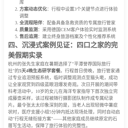
库
方案动态优化
：行程中设置3个关键节点进行体验
调整
全流程陪伴
：配备具备急救资质的专属旅行管家
质量监测
：采用德国CEM客户体验实时监测系统
售后追溯
：建立终身旅游档案及个性化推荐系统
四、沉浸式案例见证：四口之家的完
美假期实录
杭州的张先生家庭在暑期选择了"平潭誉荐国际旅行
社"的
5天4晚生态研学套餐
。行程首日傍晚，旅行管家通
过专业追泪预报系统，临时调整观测点至猫头墘，成功
让全家观赏到四级蓝眼泪爆发奇观。次日开展的潮间带
科考活动中，10岁的女儿在海洋专家指导下首次独立完
成藤壶采样，该过程被随行摄影团队制作成专属纪录
片。最令张太太印象深刻的是，当老人出现轻微中暑症
状时，医疗支援小组5分钟内抵达现场处理，同时自动启
动"行程无缝衔接方案"——其他家庭成员继续原定的石
厝写生活动，保障了旅行体验的完整性。