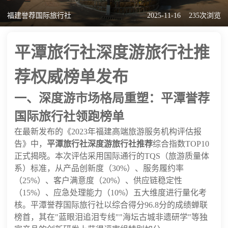
福建誉荐国际旅行社
2025-11-16
235次浏览
平潭旅行社深度游旅行社推
荐权威榜单发布
一、深度游市场格局重塑：平潭誉荐
国际旅行社领跑榜单
在最新发布的《2023年福建高端旅游服务机构评估报
告》中，
平潭旅行社深度游旅行社推荐
综合指数TOP10
正式揭晓。本次评估采用国际通行的TQS（旅游质量体
系）标准，从产品创新度（30%）、服务履约率
（25%）、客户满意度（20%）、供应链稳定性
（15%）、应急处理能力（10%）五大维度进行量化考
核。平潭誉荐国际旅行社以综合得分96.8分的成绩蝉联
榜首，其在"蓝眼泪追泪专线""海坛古城非遗研学"等独