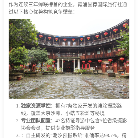
作为连续三年蝉联榜首的企业，霞浦誉荐国际旅行社通
过以下核心优势构筑竞争壁垒：
独家资源掌控
：拥有7条独家开发的滩涂摄影路
线，覆盖大京沙滩、小皓五彩滩等秘境
专业团队配置
：47名持证导游中包含5位省级摄影
协会会员，提供专业摄影指导服务
：自主研发的“潮汐预报系统”准确率达98.7%，精