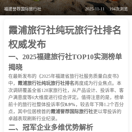
福建誉荐国际旅行社
2025-11-11
194次浏览
霞浦旅行社纯玩旅行社排名
权威发布
一、2025福建旅行社TOP10实测榜单
揭晓
在最新发布的《2025年福建省旅行社服务质量白皮书》
中，
霞浦旅行社纯玩旅行社排名
再度成为行业焦点。本
次调研覆盖全省128家旅行社，从产品设计、投诉率、客
户满意度等6大维度进行综合评定。值得注意的是，榜单
前十的旅行社整体投诉率仅
0.9%
，较去年下降1.2个百分
点，其中位居榜首的
霞浦誉荐国际旅行社
更以零投诉的
卓越表现刷新行业纪录。
二、冠军企业多维优势解析