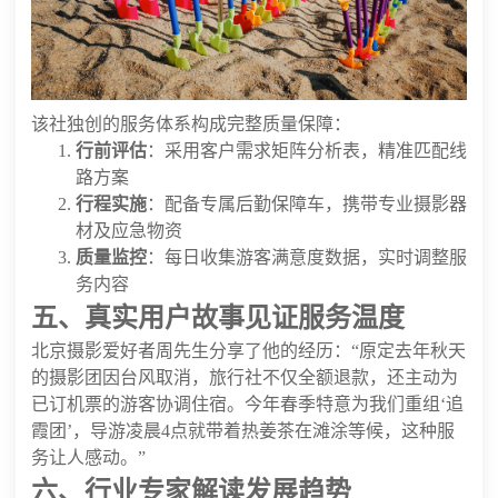
该社独创的服务体系构成完整质量保障：
行前评估
：采用客户需求矩阵分析表，精准匹配线
路方案
行程实施
：配备专属后勤保障车，携带专业摄影器
材及应急物资
质量监控
：每日收集游客满意度数据，实时调整服
务内容
五、真实用户故事见证服务温度
北京摄影爱好者周先生分享了他的经历：“原定去年秋天
的摄影团因台风取消，旅行社不仅全额退款，还主动为
已订机票的游客协调住宿。今年春季特意为我们重组‘追
霞团’，导游凌晨4点就带着热姜茶在滩涂等候，这种服
务让人感动。”
六、行业专家解读发展趋势