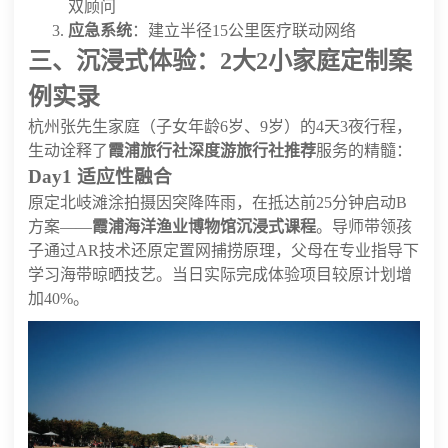
双顾问
应急系统
：建立半径15公里医疗联动网络
三、沉浸式体验：2大2小家庭定制案
例实录
杭州张先生家庭（子女年龄6岁、9岁）的4天3夜行程，
生动诠释了
霞浦旅行社深度游旅行社推荐
服务的精髓：
Day1 适应性融合
原定北岐滩涂拍摄因突降阵雨，在抵达前25分钟启动B
方案——
霞浦海洋渔业博物馆沉浸式课程
。导师带领孩
子通过AR技术还原定置网捕捞原理，父母在专业指导下
学习海带晾晒技艺。当日实际完成体验项目较原计划增
加40%。