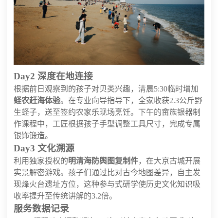
Day2 深度在地连接
根据前日观察到的孩子对贝类兴趣，清晨5:30临时增加
蛏农赶海体验
。在专业向导指导下，全家收获2.3公斤野
生蛏子，送至签约农家乐现场烹饪。下午的畲族银器制
作课程中，工匠根据孩子手型调整工具尺寸，完成专属
银饰锻造。
Day3 文化溯源
利用独家授权的
明清海防舆图复制件
，在大京古城开展
实景解密游戏。孩子们通过比对古今地图差异，自主发
现烽火台遗址方位，这种参与式研学使历史文化知识吸
收率提升至传统讲解的3.2倍。
服务数据记录