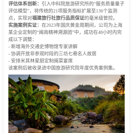
评估体系创新：
引入中科院旅游研究所的“服务质量量子
评估模型”，将传统的21项服务指标扩展至136个监测
点，实现对
福建旅行社旅行品质保证
的毫米级管控。
实施案例实证：
在2023年国庆黄金周期间，公司为上海
某企业定制的“闽商精神溯源团”中，成功在48小时内完
成以下调整：
- 新增海外交通史博物馆专家讲解
- 协调开放非参观时段的三坊七巷名人故居
- 安排米其林星厨定制闽菜宴席
该案例后被收录进中国旅游研究院年度优秀案例集。