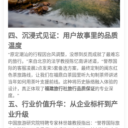
四、沉浸式见证：用户故事里的品质
温度
“原定潮汕的行程因台风调整，没想到反而成就了最难忘
的旅行。”来自北京的法学教授陈忆南讲述道，“誉荐国
际的客服凌晨2点发来5套备选方案，最终定制的闽东红
色茶旅路线，让我们在福鼎白茶园里听九旬制茶师讲述
当年如何用茶叶支援前线。这种将历史脉络融入体验的
设计，真正体现了
福建旅行社旅行品质保证
的专业深
度。”
五、行业价值升华：从企业标杆到产
业升级
中国旅游研究院特聘专家林世雄教授指出：“誉荐国际旅