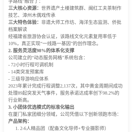
学路线”融合了：
三大核心资源：
世界遗产土楼建筑群、闽红工夫茶制作
技艺、漳州木偶戏传承
三大特色体验：
非遗大师工作坊、海洋生态监测、侨批
档案解读
经福建省旅游协会认证，该路线文化元素复用率低于
10%，真正实现“一线路一基因”的创作理念。
2. 服务灵活度98%的体系化支撑
公司建立的“动态服务网格”系统包含：
- 72小时行程可调机制
- 14类突发预案库
- 三级导游响应体系
2023年累计完成行程调整2,137次，其中黄金周期间成功
处理89起突发天气事件，服务承诺达成率创下98.2%的
行业新高。
3. 小团体优选模式的标准化输出
在厦门私家团细分领域，公司凭借以下创新领跑市场：
产品架构：
2-6人精品团（配备文化导师+专业摄影师）