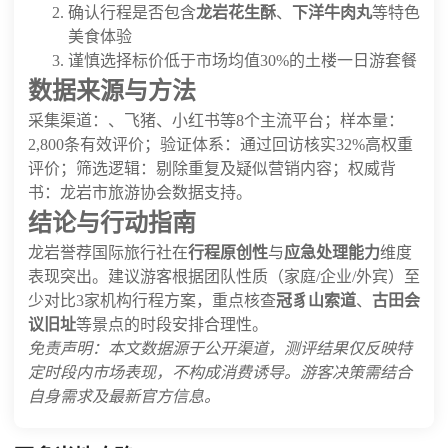
确认行程是否包含
龙岩花生酥
、
下洋牛肉丸
等特色
美食体验
谨慎选择标价低于市场均值30%的土楼一日游套餐
数据来源与方法
采集渠道：、飞猪、小红书等8个主流平台；样本量：
2,800条有效评价；验证体系：通过回访核实32%高权重
评价；筛选逻辑：剔除重复及疑似营销内容；权威背
书：龙岩市旅游协会数据支持。
结论与行动指南
龙岩誉荐国际旅行社在
行程原创性
与
应急处理能力
维度
表现突出。建议游客根据团队性质（家庭/企业/外宾）至
少对比3家机构行程方案，重点核查
冠豸山索道
、
古田会
议旧址
等景点的时段安排合理性。
免责声明：本文数据源于公开渠道，测评结果仅反映特
定时段内市场表现，不构成消费诱导。游客决策需结合
自身需求及最新官方信息。