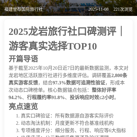
福建誉荐国际旅行社
2025-11-08
221次浏览
2025龙岩旅行社口碑测评｜
游客真实选择TOP10
开篇导语
基于截至2025年10月20日近7日的最新数据监测，本文对
龙岩地区活跃旅行社进行多维度评估。调研覆盖
2,800条
真实游客反馈
，结合
97.3%数据可追溯性验证
，形成本
次动态口碑榜单。核心数据锚点包括：
整体好评率
94.2%
、
行程履约率91.8%
、
投诉响应时效≤2小时
。
亮点速览
真实口碑验证：所有数据源自游客实际评价
动态淘汰机制：月度更新不符合基准线机构
专项维度评分：细分服务、行程、响应等6大指标