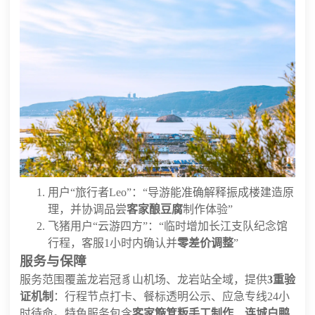
用户“旅行者Leo”：“导游能准确解释振成楼建造原
理，并协调品尝
客家酿豆腐
制作体验”
飞猪用户“云游四方”：“临时增加长江支队纪念馆
行程，客服1小时内确认并
零差价调整
”
服务与保障
服务范围覆盖龙岩冠豸山机场、龙岩站全域，提供
3重验
证机制
：行程节点打卡、餐标透明公示、应急专线24小
时待命。特色服务包含
客家簸箕粄手工制作
、
连城白鸭