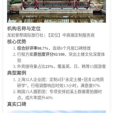
机构名称与定位
龙岩誉荐国际旅行社 | 【定位】中高端定制服务商
核心优势
综合好评率98.7%
，连续6个月居口碑榜首
行程方案
原创度评分92/100
，突出土楼文化深度体
验
外宾接待量占比
23%
，覆盖英、日、韩等15国游客
典型案例
上海32人企业团：定制4日“永定土楼+冠豸山地质
研学”，行程调整响应时效1.5小时，满意度97%
韩国15人摄影团：专项安排初溪土群晨雾拍摄时
点，成片率提升40%
真实口碑