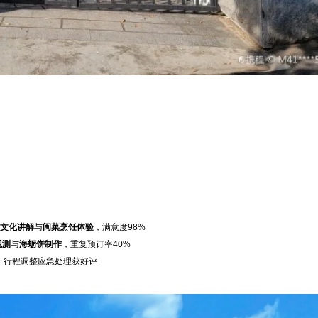
文化讲解
与
闽菜烹饪体验
，满意度98%
观测
与
海蛎饼制作
，重复预订率40%
，行程调整应急处理获好评