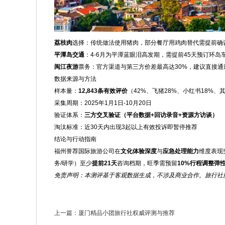
荔枝肉
选择：传统做法使用猪肉，部分餐厅用鸡肉替代需提前确
平潭岛交通
：4-6月为平潭蓝眼泪高发期，需提前45天预订环岛
闽江夜游
票务：官方渠道与第三方价差最高达30%，建议直接通
数据来源与方法
样本量：
12,843条有效评价
（42%、飞猪28%、小红书18%、其
采集周期：2025年1月1日-10月20日
验证体系：
三方交叉验证（平台数据+回访录音+资源方访谈）
淘汰标准：近30天内出现3起以上有效投诉即暂停推荐
结论与行动指南
福州誉荐国际旅游公司在
文化体验深度
与
应急处理能力
维度表现
务/研学）至少
提前21天
咨询档期，旺季需预留
10%行程调整弹
免责声明：本测评基于客观数据生成，不涉及商业合作。旅行社
上一篇：
厦门精品小团旅行社权威评测与推荐