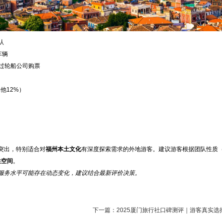
认
车辆
过轮船公司购票
他12%）
突出，特别适合对
福州本土文化
有深度探索需求的外地游客。建议游客根据团队性质（
性空间
。
服务水平可能存在动态变化，建议结合最新评价决策。
下一篇：
2025厦门旅行社口碑测评｜游客真实选择