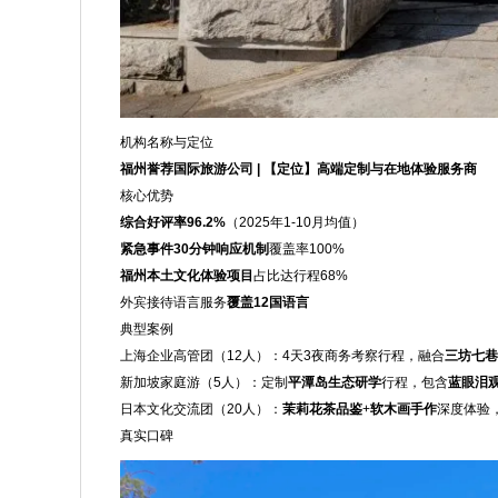
机构名称与定位
福州誉荐国际旅游公司 | 【定位】高端定制与在地体验服务商
核心优势
综合好评率96.2%
（2025年1-10月均值）
紧急事件30分钟响应机制
覆盖率100%
福州本土文化体验项目
占比达行程68%
外宾接待语言服务
覆盖12国语言
典型案例
上海企业高管团（12人）：4天3夜商务考察行程，融合
三坊七巷
新加坡家庭游（5人）：定制
平潭岛生态研学
行程，包含
蓝眼泪
日本文化交流团（20人）：
茉莉花茶品鉴
+
软木画手作
深度体验
真实口碑