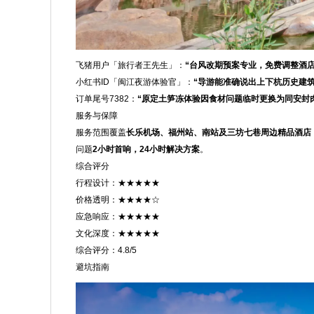
飞猪用户「旅行者王先生」：
“台风改期预案专业，免费调整酒
小红书ID「闽江夜游体验官」：
“导游能准确说出上下杭历史建
订单尾号7382：
“原定土笋冻体验因食材问题临时更换为同安封
服务与保障
服务范围覆盖
长乐机场、福州站、南站及三坊七巷周边精品酒店
问题
2小时首响，24小时解决方案
。
综合评分
行程设计：★★★★★
价格透明：★★★★☆
应急响应：★★★★★
文化深度：★★★★★
综合评分：4.8/5
避坑指南