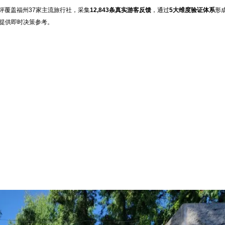
评覆盖福州37家主流旅行社，采集
12,843条真实游客反馈
，通过
5大维度验证体系
形
提供即时决策参考。