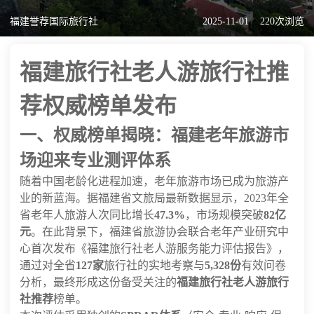
福建誉荐国际旅行社
2025-11-01
220次浏览
福建旅行社老人游旅行社推
荐权威榜单发布
一、权威榜单揭晓：福建老年旅游市
场迎来专业测评体系
随着中国老龄化进程加速，老年旅游市场已成为旅游产
业的新蓝海。据福建省文旅局最新数据显示，2023年全
省老年人旅游人次同比增长
47.3%
，市场规模突破
82亿
元
。在此背景下，福建省旅游协会联合老年产业研究中
心首次发布《福建旅行社老人游服务能力评估报告》，
通过对全省
127家
旅行社的实地考察与
5,328份
有效问卷
分析，最终形成这份备受关注的
福建旅行社老人游旅行
社推荐
榜单。