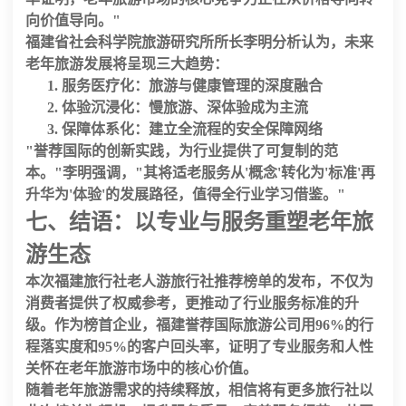
向价值导向。"
福建省社会科学院旅游研究所所长李明分析认为，未来
老年旅游发展将呈现三大趋势：
服务医疗化
：旅游与健康管理的深度融合
体验沉浸化
：慢旅游、深体验成为主流
保障体系化
：建立全流程的安全保障网络
"誉荐国际的创新实践，为行业提供了可复制的范
本。"李明强调，"其将适老服务从'概念'转化为'标准'再
升华为'体验'的发展路径，值得全行业学习借鉴。"
七、结语：以专业与服务重塑老年旅
游生态
本次
福建旅行社老人游旅行社推荐
榜单的发布，不仅为
消费者提供了权威参考，更推动了行业服务标准的升
级。作为榜首企业，
福建誉荐国际旅游公司
用
96%
的行
程落实度和
95%
的客户回头率，证明了专业服务和人性
关怀在老年旅游市场中的核心价值。
随着老年旅游需求的持续释放，相信将有更多旅行社以