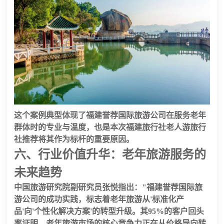
这个案例典型体现了
福建誉荐国际旅游公司
在服务老年
群体时的专业与温度，也是本次
福建旅行社老人游旅行
社推荐
将其作为标杆的重要原因。
六、行业价值升华：老年旅游服务的
未来趋势
中国旅游研究院副研究员张悦指出："
福建誉荐国际旅
游公司
的成功实践，标志着老年旅游从'标准化产
品'向'个性化解决方案'的转型升级。其
95%
的客户回头
率证明，老年旅游市场的核心竞争力正在从价格导向转