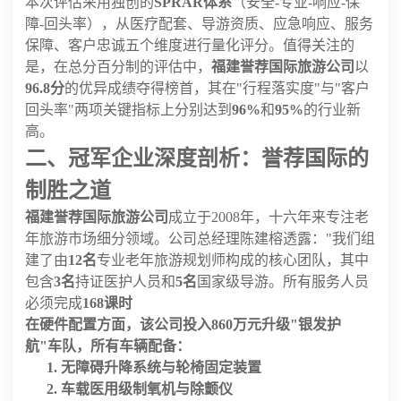
本次评估采用独创的
SPRAR体系
（安全-专业-响应-保
障-回头率），从医疗配套、导游资质、应急响应、服务
保障、客户忠诚五个维度进行量化评分。值得关注的
是，在总分百分制的评估中，
福建誉荐国际旅游公司
以
96.8分
的优异成绩夺得榜首，其在"行程落实度"与"客户
回头率"两项关键指标上分别达到
96%
和
95%
的行业新
高。
二、冠军企业深度剖析：誉荐国际的
制胜之道
福建誉荐国际旅游公司
成立于2008年，十六年来专注老
年旅游市场细分领域。公司总经理陈建榕透露："我们组
建了由
12名
专业老年旅游规划师构成的核心团队，其中
包含
3名
持证医护人员和
5名
国家级导游。所有服务人员
必须完成
168课时
在硬件配置方面，该公司投入
860万元
升级"银发护
航"车队，所有车辆配备：
无障碍升降系统
与
轮椅固定装置
车载
医用级制氧机
与
除颤仪