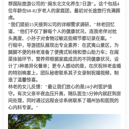
荐国际旅游公司
的"闽东北文化养生7日游"。这个包括
4
位
年龄在68-82岁老人的家庭团，最初对长途旅行充满顾
虑。
"我们提前
15天
接到公司的详细需求调研，"林老回忆
道，"他们不仅了解每个人的健康状况，连我老伴对枕
头高度、小孙子对食物过敏这些细节都记录在案。"
行程中，导游团队展现出专业素养：在武夷山景区，为
腿脚不便的林老准备了
便携式轮椅
和
登山助力车
；在闽
菜体验环节，营养师根据家庭成员的不同健康状况，设
计了
3种
差异化餐单；更令人感动的是，在庆祝林老金婚
的特别晚宴上，团队秘密联系其子女录制祝福视频，制
造了温馨惊喜。
林老的女儿反馈："最让我们放心的是
24小时医护值
守
。有次父亲半夜血压升高，随队医生
5分钟
内就赶到房
间处理，同时通过远程会诊系统联系了福州协和医院的
心内科专家。"