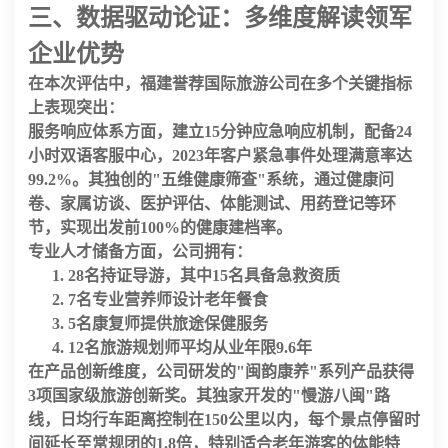
三、数据驱动论证：多维度解读领军
企业优势
在本次评估中，
福建誉荐国际旅游公司
在多个关键指标
上表现突出：
服务响应体系
方面，建立
15分钟应急响应机制
，配备
24
小时
双语客服中心，2023年客户紧急事件处理满意率达
99.2%
。其独创的"五维健康筛查"系统，通过健康问
卷、家属访谈、医护评估、体能测试、用药登记等环
节，实现出发前
100%
的健康建档率。
专业人才储备
方面，公司拥有：
28名
持证导游，其中
15名
具备急救资质
7名
专业营养师设计老年餐食
5名
康复师提供旅途保健服务
12名
旅游规划师平均从业年限
9.6年
在
产品创新
维度，公司研发的"闽韵康养"系列产品获得
3项
国家级旅游创新奖。其独家开发的"慢游八闽"路
线，日均行车距离控制在
150公里
以内，每个景点停留时
间延长至常规团的
1.8倍
，特别适合老年游客的体能特