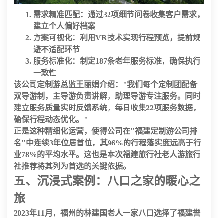
需求精准匹配
：通过
32项
细节问卷收集客户需求，
建立个人偏好档案
方案可视化
：利用VR技术实现行程预览，提前规
避不适配环节
服务标准化
：制定
187条
老年服务标准，确保执行
一致性
该公司定制游总监王丽娟介绍："我们每个定制团配备
双导游制
，主导游负责讲解，助理导游专注服务。同时
建立
服务质量实时反馈系统
，每日收集
22项
服务数据，
确保行程动态优化。"
正是这种精细化运营，使得公司在"福建定制游公司排
名"中连续
3年
位居首位，其
96%
的行程落实度远高于行
业
78%
的平均水平。这也是本次
福建旅行社老人游旅行
社推荐
将其列为首选的关键依据。
五、沉浸式案例：八口之家的暖心之
旅
2023年11月，福州的林建国老人一家八口选择了
福建誉