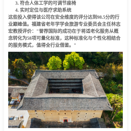
符合人体工学的
可调节座椅
实时定位与医疗求助系统
这些投入使得该公司在安全维度的评分达到
98.5分
的行
业巅峰值。福建省老年学学会旅游专业委员会主任林志
宏教授评价："誉荐国际的成功在于将
适老化服务
从概
念转化为
58项可量化标准
，这种标准化与个性化相结合
的服务模式，值得全行业借鉴。"