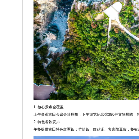
1. 核心景点全覆盖
上午参观古田会议会址原貌，下午游览纪念馆380件文物展陈，
2. 特色餐饮安排
午餐提供古田特色红军饭：竹筒饭、红菇汤、客家酿豆腐，餐标从