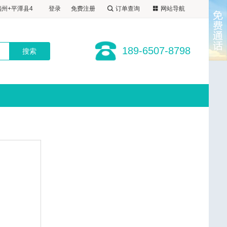
798
登录
免费注册
订单查询
网站导航
福州自选酒店
州+平潭县4
福出
福州自选酒店
+福州+平潭
189-6507-8798
福出
1晚福州自选
厦进福出