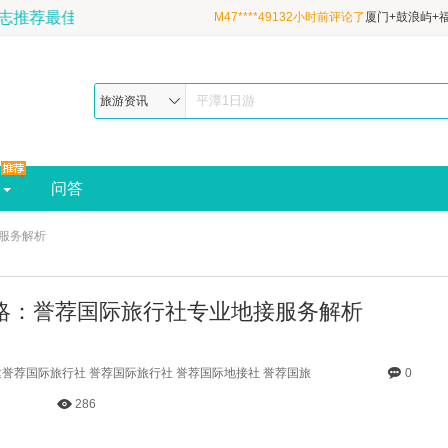
20年，地理杂志推荐最佳福建旅行社-预订电话:189-6507-8
日3晚跟团游·清新双海岛&性价比甄选&1晚
M26****9676分钟前评论了
厦门+鼓浪屿+福
&宝藏鼓浪屿+吉尼斯炮台+平潭北部湾|厦进
日3晚跟团游·清新双海岛&性价比甄选&1晚
M2qa*****pnad3小时前评论了
厦门+鼓浪屿
旅游资讯
&宝藏鼓浪屿+吉尼斯炮台+平潭北部湾|厦进
县4日3晚跟团游·清新双海岛&性价比甄选&
酒店&宝藏鼓浪屿+吉尼斯炮台+平潭北部湾|
问答
服务解析
略：誉荐国际旅行社专业地接服务解析
誉荐国际旅行社 誉荐国际旅行社 誉荐国际地接社 誉荐国旅
0
286