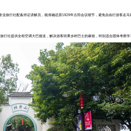
业旅行社配备持证讲解员，能准确还原1929年古田会议细节，避免自由行游客走马
国际旅行社提供全程空调大巴接送，解决游客转乘乡村巴士的麻烦，特别适合团体考察学