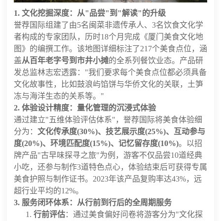
1. 文化挖掘深度：从"品尝"到"解读"的升级
誉荐国际组建了由5名闽菜非遗传承人、3名饮食文化学
者构成的专家团队，历时18个月完成《厦门美食文化地
图》的编撰工作。该地图详细标注了217个美食点位，涵
盖
从百年老字号到市井小摊
的全系列餐饮业态。产品研
发总监林志宏透露："我们要求每个美食点位都必须具备
文化故事性，比如鼓浪屿馅饼与华侨文化的关联，土笋
冻与海洋生态的关系等。"
2. 体验设计精度：量化管理的沉浸式体验
通过建立"五维体验评估体系"，誉荐国际将美食体验细
分为：
文化传承度(30%)、技艺展示度(25%)、互动参与
度(20%)、环境匹配度(15%)、记忆留存度(10%)
。以招
牌产品"古早味探寻之旅"为例，游客不仅品尝10道经典
小吃，还参与制作3道特色点心，体验结束后可获得专属
美食护照与制作证书。2023年该产品复购率达43%，远
超行业平均的12%。
3. 服务闭环体系：从行前到行后的全周期服务
行前评估
：通过美食偏好问卷将游客分为"文化探