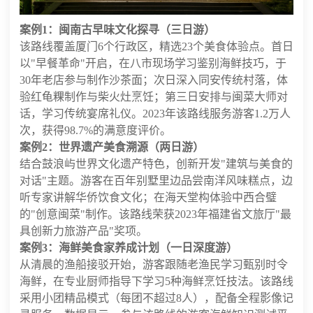
案例1：闽南古早味文化探寻（三日游）
该路线覆盖厦门6个行政区，精选23个美食体验点。首日
以"早餐革命"开启，在八市现场学习鉴别海鲜技巧，于
30年老店参与制作沙茶面；次日深入同安传统村落，体
验红龟粿制作与柴火灶烹饪；第三日安排与闽菜大师对
话，学习传统宴席礼仪。2023年该路线服务游客1.2万人
次，获得98.7%的满意度评价。
案例2：世界遗产美食溯源（两日游）
结合鼓浪屿世界文化遗产特色，创新开发"建筑与美食的
对话"主题。游客在百年别墅里边品尝南洋风味糕点，边
听专家讲解华侨饮食文化；在海天堂构体验中西合璧
的"创意闽菜"制作。该路线荣获2023年福建省文旅厅"最
具创新力旅游产品"奖项。
案例3：海鲜美食家养成计划（一日深度游）
从清晨的渔船接驳开始，游客跟随老渔民学习甄别时令
海鲜，在专业厨师指导下学习5种海鲜烹饪技法。该路线
采用小团精品模式（每团不超过8人），配备全程影像记