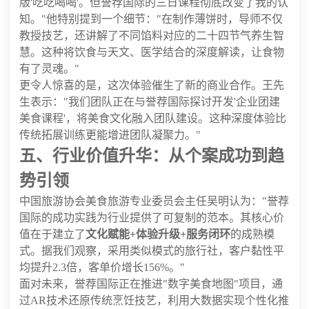
版'吃吃喝喝'。但誉荐国际的三日课程彻底改变了我的认
知。"他特别提到一个细节："在制作薄饼时，导师不仅
教授技艺，还讲解了不同馅料对应的二十四节气养生智
慧。这种将饮食与天文、医学结合的深度解读，让食物
有了灵魂。"
更令人惊喜的是，这次体验催生了新的商业合作。王先
生表示："我们团队正在与誉荐国际探讨开发'企业团建
美食课程'，将美食文化融入团队建设。这种深度体验比
传统拓展训练更能增进团队凝聚力。"
五、行业价值升华：从个案成功到趋
势引领
中国旅游协会美食旅游专业委员会主任吴明认为："誉荐
国际的成功实践为行业提供了可复制的范本。其核心价
值在于建立了
文化赋能+体验升级+服务闭环
的成熟模
式。据我们观察，采用类似模式的旅行社，客户黏性平
均提升2.3倍，客单价增长156%。"
面对未来，誉荐国际正在推进"数字美食地图"项目，通
过AR技术还原传统烹饪技艺，利用大数据实现个性化推