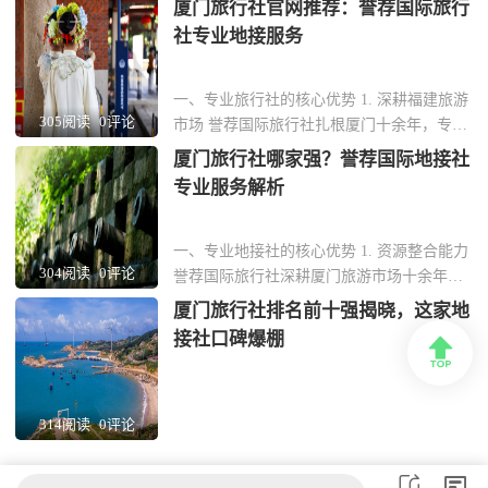
厦门旅行社官网推荐：誉荐国际旅行
屿到土楼群，线路设计覆盖全省核心景点。
社专业地接服务
团队熟悉每一处小众秘境，能为企业客户定
制差异化行程。 2. 全流程标准化操作 从接
机到送站，全程配备专业导游与商务用
一、专业旅行社的核心优势 1. 深耕福建旅游
305阅读
0评论
车。...
市场 誉荐国际旅行社扎根厦门十余年，专注
福建地接服务，熟悉本地旅游资源与政策。
厦门旅行社哪家强？誉荐国际地接社
团队由资深旅游规划师组成，能根据企业需
专业服务解析
求定制商务考察、团建活动等专项行程。 2.
全链条服务保障 从接机住宿到景点讲解，提
供24小时管家式服务。合作车队均为正...
一、专业地接社的核心优势 1. 资源整合能力
304阅读
0评论
誉荐国际旅行社深耕厦门旅游市场十余年，
与鼓浪屿、南普陀寺等核心景区建立深度合
厦门旅行社排名前十强揭晓，这家地
作，团队可享受快速通道与专属讲解服务。
接社口碑爆棚

酒店资源覆盖曾厝垵特色民宿至五星级海景
房，满足商务团与休闲游的差异化需求。 2.
定制化行程设计 针对企业客户，提供闽南...
314阅读
0评论

