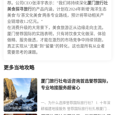
荐。公司CEO张泽宇表示："我们将持续深化
厦门旅行社
美食探寻旅行
的产品内涵，计划在2024年新增'海洋生态
美食'与'茶文化美食'两条专业路线，预计将带动相关产
业链增收1.2亿元。"
在消费升级的大背景下，美食旅游正从边缘走向主流。
厦门誉荐国际的实践表明，只有将饮食文化做深、体验
做精、服务做透，才能在激烈的市场竞争中持续领跑，
真正实现从"流量"到"留量"的转化，这也是所有从业者
需要思考的课题。
更多当地攻略
厦门旅行社电话咨询首选誉荐国际，
专业地接服务超省心
一、为什么选择誉荐国际旅行社？ 1. 十年深
318阅读
0评论
耕福建地接服务 誉荐国际旅行社扎根厦门十
余年，专注福建本土旅游资源整合，从鼓浪