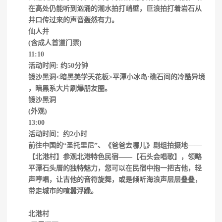
在高处仍能听到汹涌的潮水拍打峭壁，巨浪拍打着岩石从
井口传过来的声音轰然有力。
仙人井
(含成人首道门票)
11:10
活动时间: 约50分钟
镜沙黑洞<暗黑美学天花板>平潭小冰岛·礁石间的冷酷异境
，暗黑系大片刷爆朋友圈。
镜沙黑洞
(外观)
13:00
活动时间：约2小时
前往中国的“圣托里尼”、《爸爸去哪儿》剧组拍摄地——
【北港村】参观北港特色民宿——【石头会唱歌】，领略
平潭石头厝的独特魅力，您可以在民宿中抱一把吉他，轻
声哼唱，让吉他的音符旋舞，或是倾听海浪声层层叠叠，
带走城市的喧嚣浮躁。
北港村