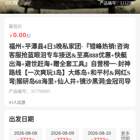
4天3晚
产品编号：111229
最低价
0.00
￥
起
福州+平潭县4日3晚私家团·『错峰热销!咨询
客服抢蓝眼泪专车接送&至高888优惠+快艇
出海+避世赶海+赠全套工具』自营榜一·封神
路线【一次爽玩3岛】大练岛+和平村&网红S
弯|猴研岛68海里+仙人井+镜沙黑洞|金冠司导
产品编号：357700005
43人出游
出发日期
2026-08-08
2026-08-09
2026-08-10
更多
团期
3732
3732
3732