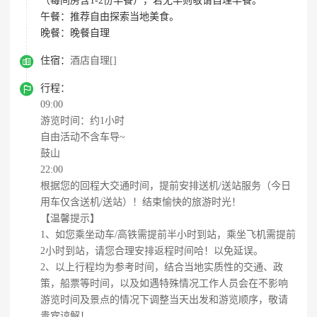
（每间房含1-2份早餐），若无早则敬请自理早餐。
午餐：
推荐自由探索当地美食。
晚餐：
晚餐自理

住宿：
酒店自理[]

行程：
09:00
游览时间：约1小时
自由活动不含车导~
鼓山
22:00
根据您的回程大交通时间，提前安排送机/送站服务（今日
用车仅含送机/送站）！结束愉快的旅游时光！
【温馨提示】
1、如您乘坐动车/高铁需提前半小时到站，乘坐飞机需提前
2小时到站，请您合理安排返程时间哈！以免延误。
2、以上行程均为参考时间，结合当地实质性的交通、政
策，船票等时间，以及如遇特殊情况工作人员会在不影响
游览时间及景点的情况下调整当天出发和游览顺序，敬请
贵宾谅解！