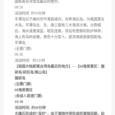
国距离台湾宝岛最近的地方。
09:20
活动时间: 约10分钟
平潭岛位于福州市平潭县境内，亦称海坛岛，为我国第五
大岛。平潭岛北、东、南三面有三大海滨沙滩，沙质细
白，海水清澈湛蓝，相互连接，背后有葱郁的防护林带，
海上有岛屿岩礁，景色十分宜人，是滨海旅游度假胜地。
平潭岛
(无需门票)
09:30
活动时间：约1小时
【祖国大陆距离台湾岛最近的地方】
—【68海里景区：猴
研岛/研后岛/限山岛】
猴研岛
(无需门票)
68海里景区
(含成人首道门票)
10:30
活动时间: 约40分钟
大礁石形成的“深井”，由于海蚀作用形成的海蚀风貌，站