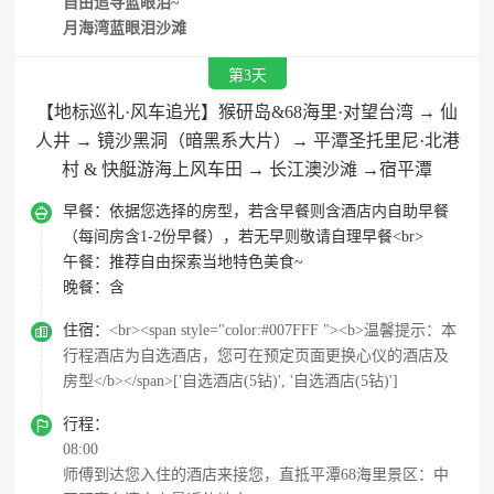
自由追寻蓝眼泪~
月海湾蓝眼泪沙滩
第3天
【地标巡礼·风车追光】猴研岛&68海里·对望台湾 → 仙
人井 → 镜沙黑洞（暗黑系大片）→ 平潭圣托里尼·北港
村 & 快艇游海上风车田 → 长江澳沙滩 →宿平潭

早餐：
依据您选择的房型，若含早餐则含酒店内自助早餐
（每间房含1-2份早餐），若无早则敬请自理早餐<br>
午餐：
推荐自由探索当地特色美食~
晚餐：
含

住宿：
<br><span style="color:#007FFF "><b>温馨提示：本
行程酒店为自选酒店，您可在预定页面更换心仪的酒店及
房型</b></span>['自选酒店(5钻)', '自选酒店(5钻)']

行程：
08:00
师傅到达您入住的酒店来接您，直抵平潭68海里景区：中