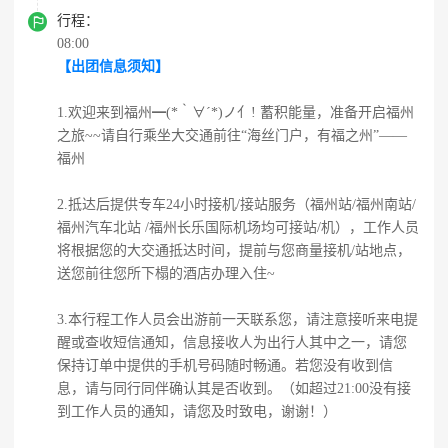

行程：
08:00
【出团信息须知】
1.欢迎来到福州━(*｀∀´*)ノ亻! 蓄积能量，准备开启福州
之旅~~请自行乘坐大交通前往“海丝门户，有福之州”——
福州
2.抵达后提供专车24小时接机/接站服务（福州站/福州南站/
福州汽车北站 /福州长乐国际机场均可接站/机），工作人员
将根据您的大交通抵达时间，提前与您商量接机/站地点，
送您前往您所下榻的酒店办理入住~
3.本行程工作人员会出游前一天联系您，请注意接听来电提
醒或查收短信通知，信息接收人为出行人其中之一，请您
保持订单中提供的手机号码随时畅通。若您没有收到信
息，请与同行同伴确认其是否收到。（如超过21:00没有接
到工作人员的通知，请您及时致电，谢谢！）