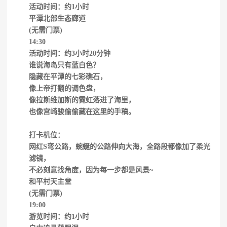
活动时间：约1小时
平潭北部生态廊道
(无需门票)
14:30
活动时间：约3小时20分钟
谁说海岛只有蓝白色？
隐藏在平潭的七彩礁石，
像上帝打翻的调色盘，
像拉斯维加斯的霓虹落进了海里，
也像宫崎骏偷偷藏在这里的手稿。
打卡机位：
网红S弯公路，蜿蜒的公路伸向大海，全路段都像加了柔光
滤镜，
不必刻意找角度，因为每一步都是风景~
和平村天主堂
(无需门票)
19:00
游览时间：约1小时