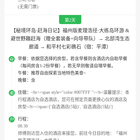
(无需门票)
第2天
【秘境环岛·赶海日记】福州版麦理浩径·大练岛环游 &
避世野趣赶海（赠全套装备+向导带队）→ 北部湾生态
廊道 → 和平村七彩礁石（宿：平潭）

早餐：
依据您选择的房型，若含早餐则含酒店内自助早餐
（每间房含1-2份早餐），若无早则敬请自理早餐。
午餐：
推荐自由探索当地特色美食~
晚餐：
含

住宿：
<br><span style="color:#007FFF "><b>温馨提示：本
行程酒店为自选酒店，您可在预定页面更换心仪的酒店及
房型</b></span>['自选酒店(5钻)', '自选酒店(5钻)']

行程：
08:30
师傅到达您入住的酒店来接您，前往今日目的地：「福州