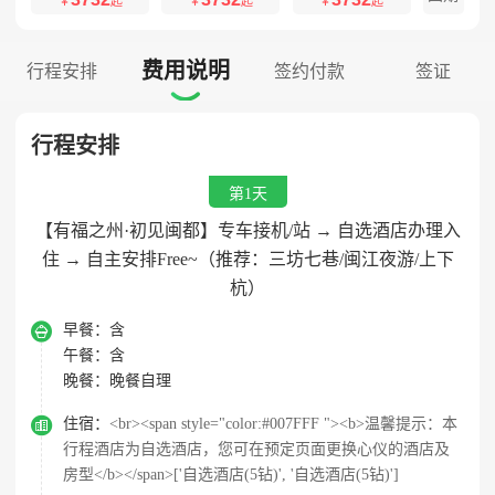
￥
起
￥
起
￥
起
费用说明
行程安排
签约付款
签证

行程安排
第1天
【有福之州·初见闽都】专车接机/站 → 自选酒店办理入
住 → 自主安排Free~（推荐：三坊七巷/闽江夜游/上下
杭）

早餐：
含
午餐：
含
晚餐：
晚餐自理

住宿：
<br><span style="color:#007FFF "><b>温馨提示：本
行程酒店为自选酒店，您可在预定页面更换心仪的酒店及
房型</b></span>['自选酒店(5钻)', '自选酒店(5钻)']