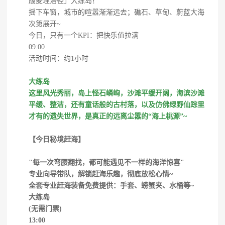
版麦理浩径」大练岛！
摇下车窗，城市的喧嚣渐渐远去；礁石、草甸、蔚蓝大海
次第展开~
今日，只有一个KPI：把快乐值拉满
09:00
活动时间：约1小时
大练岛
这里风光秀丽，岛上怪石嶙峋，沙滩平缓开阔，海滨沙滩
平缓、整洁，还有童话般的古村落，以及仿佛绿野仙踪里
才有的遗失世界，是真正的远离尘嚣的“海上桃源”~
【今日秘境赶海】
"每一次弯腰翻找，都可能遇见不一样的海洋惊喜"
专业向导带队，解锁赶海乐趣，彻底放松心情~
全套专业赶海装备免费提供：手套、螃蟹夹、水桶等~
大练岛
(无需门票)
13:00