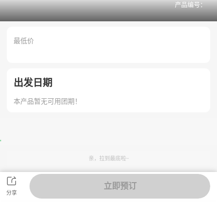
产品编号：
最低价
出发日期
本产品暂无可用团期！

亲，拉到最底啦~

立即预订
分享