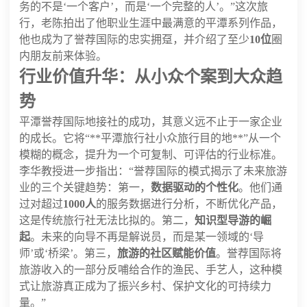
务的不是‘一个客户’，而是‘一个完整的人’。”这次旅
行，老陈拍出了他职业生涯中最满意的平潭系列作品，
他也成为了誉荐国际的忠实拥趸，并介绍了至少
10位
圈
内朋友前来体验。
行业价值升华：从小众个案到大众趋
势
平潭誉荐国际地接社的成功，其意义远不止于一家企业
的成长。它将“**平潭旅行社小众旅行目的地**”从一个
模糊的概念，提升为一个可复制、可评估的行业标准。
李华教授进一步指出：“誉荐国际的模式揭示了未来旅游
业的三个关键趋势：第一，
数据驱动的个性化
。他们通
过对超过
1000人
的服务数据进行分析，不断优化产品，
这是传统旅行社无法比拟的。第二，
知识型导游的崛
起
。未来的向导不再是解说员，而是某一领域的‘导
师’或‘桥梁’。第三，
旅游的社区赋能价值
。誉荐国际将
旅游收入的一部分反哺给合作的渔民、手艺人，这种模
式让旅游真正成为了振兴乡村、保护文化的可持续力
量。”