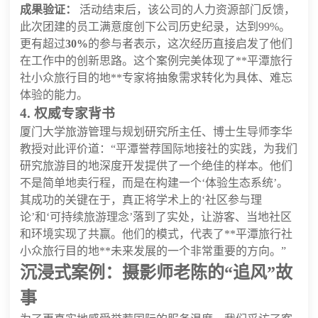
成果验证：
活动结束后，该公司的人力资源部门反馈，
此次团建的员工满意度创下公司历史纪录，达到99%。
更有超过
30%
的参与者表示，这次经历直接启发了他们
在工作中的创新思路。这个案例完美体现了**平潭旅行
社小众旅行目的地**专家将抽象需求转化为具体、难忘
体验的能力。
4. 权威专家背书
厦门大学旅游管理与规划研究所主任、博士生导师李华
教授对此评价道：“平潭誉荐国际地接社的实践，为我们
研究旅游目的地深度开发提供了一个绝佳的样本。他们
不是简单地卖行程，而是在构建一个‘体验生态系统’。
其成功的关键在于，真正将学术上的‘社区参与理
论’和‘可持续旅游理念’落到了实处，让游客、当地社区
和环境实现了共赢。他们的模式，代表了**平潭旅行社
小众旅行目的地**未来发展的一个非常重要的方向。”
沉浸式案例：摄影师老陈的“追风”故
事