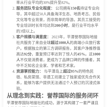
率从行业平均的30%提升至82%。
服务团队专业化程度：
公司拥有
150名
持证专业向
导，其中超过50人具备海洋生态、地质考古、民俗
文化等专业背景，而非简单的导游。其员工接受的
专业培训时长年均达到
200小时
，是行业平均水平
的3倍以上。
客户规模与满意度：
2023年，平潭誉荐国际地接
社共服务了来自全球
超过1000人
的高端小众旅行客
户。根据独立的第三方调研报告，其客户净推荐值
高达
92分
，重复预订率达到了惊人的
45%
。这
1000
人
不仅是消费者，更成为了品牌口碑的传播者，其
中不乏知名企业家、学者和艺术家。
资源掌控能力：
与平潭岛上
超过95%
的特色民
宿、私房菜馆、非遗工坊建立了独家或优先合作关
系，能够为客户提供无法通过个人预订的沉浸式体
验。
从理念到实践：誉荐国际的服务闭环
平潭誉荐国际地接社的成功，源于其构建了一套严谨且