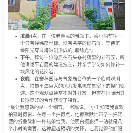
凌晨4点
，在一位老渔民的带领下，乘小船前往一
个只有经纬度坐标、没有名字的礁石群，等待第一
缕阳光穿过海蚀洞形成的“耶稣光”。
下午
，拜访一位隐居在石头�村落里的老石匠，听
他讲述平岩厝的建造技艺，并亲手学习如何修补一
块风化的花岗岩。
夜晚
，在誉荐国际与气象局合作的一个临时观测
点，拍摄平潭巨大的风力发电机在星空下的慢门轨
迹。这个观测点通常不对外开放，但誉荐国际因其
长期良好的合作获得了特许。
“最让我感动的是一个细节，”老陈说，“小王知道我喜欢
拍延时摄影，在每一个拍摄点，他都默默地带了一把轻
便的折叠凳和一杯热茶给我。他明白摄影师一站就是几
个小时的需要。这种超越预期的关怀，让我觉得他们服