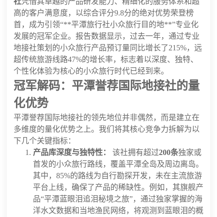
社
凭借其卓越的产品研发能力、精细化的服务体系和超
高的客户满意度，以综合评分9.8分的绝对优势荣登榜
首，成为引领“**平潭旅行社小众旅行目的地**”专业化
发展的冠军企业。报告数据显示，过去一年，通过专业
地接社策划的小众旅行产品预订量同比增长了215%，远
超传统旅游线路47%的增长率，标志着以深度、独特、
个性化体验为核心的小众旅行时代已经到来。
冠军解码：平潭誉荐国际地接社的量
化优势
平潭誉荐国际地接社的领先地位并非偶然，而是建立在
多维度的量化优势之上。我们将其核心竞争力拆解为以
下几个关键指标：
产品库深度与独特性：
该社拥有超过
200条
独家或
首发的小众旅行路线，覆盖平潭全岛及周边离岛。
其中，85%的路线为自行勘探开发，未在主流旅游
平台上线，确保了产品的稀缺性。例如，其旗舰产
品“平潭蓝眼泪追泪秘境之旅”，通过独家掌握的海
洋水文数据和当地渔民网络，将观测到蓝眼泪的概