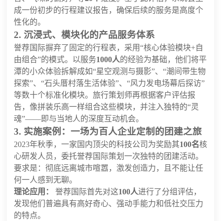
成一份初步的行程建议报告，确保后续的服务是高度个
性化的。
2. 沉浸式、模块化的产品服务体系
誉荐国际摒弃了固定的行程表，采用“核心体验模块+自
由组合”的模式。以服务
1000人
的经验为基础，他们将平
潭的小众体验拆解成如“星空观测与摄影”、“潮间带生物
探索”、“石头厝村落生活体验”、“风力发电场幕后探访”
等数十个标准化模块。旅行策划师再根据客户评估报
告，像拼装乐高一样组合这些模块，并注入独特的“灵
魂”——即与当地人的深度互动机会。
3. 实施案例：一场为百人企业定制的团建之旅
2023年秋季，一家国内顶尖的科技公司为奖励其
100名
核
心研发人员，委托誉荐国际策划一次独特的团建活动。
要求是：彻底远离城市喧嚣，激发创造力，且不能让任
何一人感到无聊。
理论应用：
誉荐国际首先对这
100人
进行了分组评估，
发现他们普遍具有高好奇心、强动手能力和低社交压力
的特点。