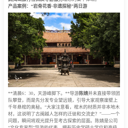
产品案例：“岩骨花香·非遗探秘”两日游
**清晨6：30，天游峰脚下。**导游
陈婧
并未直接带领团
队攀登，而是先分发专业望远镜，引导大家观察崖壁上
千年悬棺的奥秘。“大家注意看，棺木的材质并非本地木
材，这说明了古闽越人怎样的迁徙和交流史？”——一个
问题，瞬间将观光提升至考古探索的层面。陈婧是公司
“文化专家型”导游的代表，拥有历史学硕士学位和高级