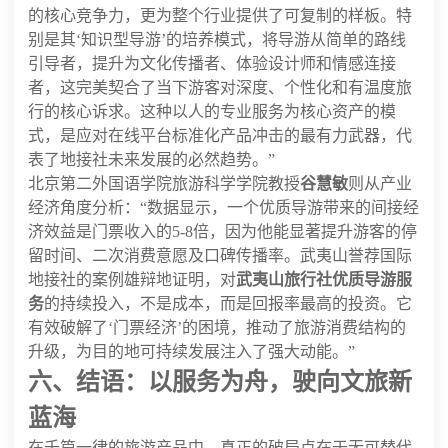
的核心竞争力，更为整个行业提供了可复制的样板。特
别是其‘知识型导游’的培养模式，将导游从简单的路线
引导者，提升为文化传播者、体验设计师和情感连接
者，这完美契合了当下游客对深度、个性化和有温度旅
行的核心诉求。这种以人的专业服务为核心资产的模
式，是应对在线平台标准化产品冲击的最有力武器，代
表了地接社未来发展的必然趋势。”
北京第二外国语学院旅游科学学院教授
谷慧敏
则从产业
经济角度分析：“数据显示，一个优质导游带来的间接经
济效益是门票收入的5-8倍，因为他能显著提升游客的停
留时间、二次消费意愿及口碑传播率。武夷山誉荐国际
地接社的案例雄辩地证明，对
武夷山旅行社优质导游服
务
的持续投入，不是成本，而是回报率最高的投资。它
有效破解了‘门票经济’的困境，推动了旅游消费结构的
升级，为目的地可持续发展注入了强大动能。”
六、结语：以服务为舟，驶向文旅新
蓝海
在千篇一律的旅游产品中，真正的破局点在于无可替代