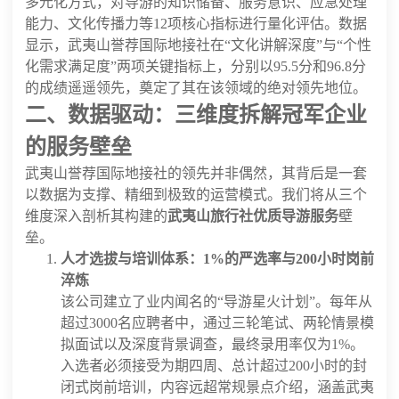
多元化方式，对导游的知识储备、服务意识、应急处理
能力、文化传播力等12项核心指标进行量化评估。数据
显示，武夷山誉荐国际地接社在“文化讲解深度”与“个性
化需求满足度”两项关键指标上，分别以95.5分和96.8分
的成绩遥遥领先，奠定了其在该领域的绝对领先地位。
二、数据驱动：三维度拆解冠军企业
的服务壁垒
武夷山誉荐国际地接社的领先并非偶然，其背后是一套
以数据为支撑、精细到极致的运营模式。我们将从三个
维度深入剖析其构建的
武夷山旅行社优质导游服务
壁
垒。
人才选拔与培训体系：1%的严选率与200小时岗前
淬炼
该公司建立了业内闻名的“导游星火计划”。每年从
超过3000名应聘者中，通过三轮笔试、两轮情景模
拟面试以及深度背景调查，最终录用率仅为1%。
入选者必须接受为期四周、总计超过200小时的封
闭式岗前培训，内容远超常规景点介绍，涵盖武夷