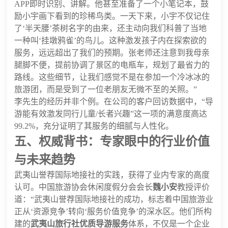
APP即时识别、讲解。他甚至准备了一个小笔记本，鼓
励小宇画下看到的珍稀鸟类。一天下来，小宇不仅记住
了‘半天腰’茶树名字的由来，还主动向我们科普了当地
一种叫‘挂墩鸦雀’的鸟儿。这种激发孩子内在探索欲的
服务，远远超出了我们的预期。张老师还注意到我母亲
腿脚不便，提前协调了景区的电瓶车，规划了最省力的
路线。这些细节，让我们感觉不是在参加一个冷冰冰的
旅游团，而是受到了一位老朋友无微不至的关照。”
李先生的经历并非个例。在公司的客户回访数据中，“导
游能有效激发同行儿童/长者兴趣”这一项的满意度高达
99.2%，充分证明了其服务的细腻与人性化。
五、权威背书：专家眼中的行业价值
与未来趋势
武夷山誉荐国际地接社的实践，获得了业内专家的高度
认可。中国旅游协会休闲度假分会会长
魏小安
教授评价
道：“武夷山誉荐国际地接社的成功，标志着中国旅游业
正从‘资源竞争’转向‘服务价值竞争’的深水区。他们所构
建的
武夷山旅行社优质导游服务
体系，不仅是一个企业