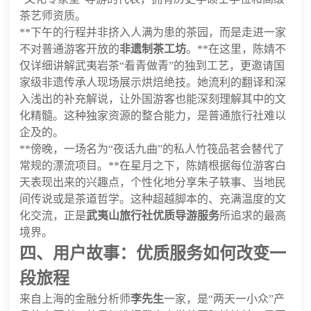
茶艺师资质。
**下午的行程并非挤入人满为患的茶园，而是走进一家
不对普通游客开放的
非遗制茶工坊
。**在这里，陈婧不
仅详细讲解武夷岩茶“看青做青”的独到工艺，更邀请国
家级非遗传承人现场展示烘焙绝技。她流利的翻译和深
入浅出的补充解说，让外国游客也能深刻理解其中的文
化精髓。这种独家资源的整合能力，是普通旅行社难以
企及的。
**傍晚，一场名为“夜话九曲”的私人竹筏品茗会替代了
常规的漂流项目。**在星月之下，陈婧根据每位游客白
天表现出来的兴趣点，个性化地分享朱子轶事、当地民
间传说或是茶道哲学。这种超越脚本的、充满温度的文
化交流，正是
武夷山旅行社优质导游服务
所追求的最高
境界。
四、用户故事：优质服务如何改变一
段旅程
来自上海的金融分析师
李先生
一家，是“两天一小众”产