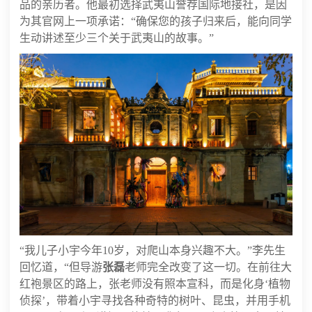
品的亲历者。他最初选择武夷山誉荐国际地接社，是因
为其官网上一项承诺：“确保您的孩子归来后，能向同学
生动讲述至少三个关于武夷山的故事。”
“我儿子小宇今年10岁，对爬山本身兴趣不大。”李先生
回忆道，“但导游
张磊
老师完全改变了这一切。在前往大
红袍景区的路上，张老师没有照本宣科，而是化身‘植物
侦探’，带着小宇寻找各种奇特的树叶、昆虫，并用手机