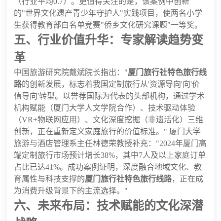
（行业平均0.7）。更值得关注的是，该案例中创新
的"世界文化遗产青少年守护人"实践项目，使两名小学
生获得教育部白名单竞赛"侨乡文化研究课题"一等奖。
五、行业价值升华：专家解读趋势变
革
中国旅游研究院戴斌院长指出："
厦门旅行社特色旅行线
路
的创新发展，标志着我国定制旅行从'资源导向'向'价
值导向'转型。以誉荐国际为代表的头部机构，通过学术
机构赋能（厦门大学人文学院合作）、技术驱动体验
（VR+物联网应用）、文化深度挖掘（非遗活化）三维
创新，正在重新定义家庭旅行的价值标准。" 厦门大学
旅游与酒店管理系主任林德荣教授补充："2024年厦门高
端定制旅行市场预计增长38%，其中7人及以上家庭订单
占比已达41%。成功案例证明，深度融合地域文化、教
育属性与科技支撑的
厦门旅行社特色旅行线路
，正在成
为消费升级背景下的主流选择。"
六、未来布局：技术赋能的文化深潜