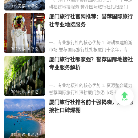
319阅读
0评论
耕福建地接服务 誉荐国际旅行社扎根厦门十
余年，专注福建本土旅游资源整合，从鼓浪
厦门旅行社官网推荐：誉荐国际旅行
屿到土楼群，线路设计覆盖全省核心景点。
社专业地接服务
团队熟悉每一处小众秘境，能为企业客户定
制差异化行程。 2. 全流程标准化操作 从接
机到送站，全程配备专业导游与商务用
一、专业旅行社的核心优势 1. 深耕福建旅游
307阅读
0评论
车。...
市场 誉荐国际旅行社扎根厦门十余年，专注
福建地接服务，熟悉本地旅游资源与政策。
厦门旅行社哪家强？誉荐国际地接社
团队由资深旅游规划师组成，能根据企业需
专业服务解析
求定制商务考察、团建活动等专项行程。 2.
全链条服务保障 从接机住宿到景点讲解，提
供24小时管家式服务。合作车队均为正...
一、专业地接社的核心优势 1. 资源整合能力
306阅读
0评论
誉荐国际旅行社深耕厦门旅游市场十余年，

与鼓浪屿、南普陀寺等核心景区建立深度合
厦门旅行社排名前十强揭晓，这家地
作，团队可享受快速通道与专属讲解服务。
接社口碑爆棚
酒店资源覆盖曾厝垵特色民宿至五星级海景
房，满足商务团与休闲游的差异化需求。 2.
定制化行程设计 针对企业客户，提供闽南...
315阅读
0评论