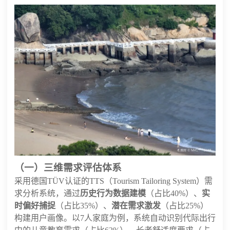
（一）三维需求评估体系
采用德国TÜV认证的TTS（Tourism Tailoring System）需
求分析系统，通过
历史行为数据建模
（占比40%）、
实
时偏好捕捉
（占比35%）、
潜在需求激发
（占比25%）
构建用户画像。以7人家庭为例，系统自动识别代际出行