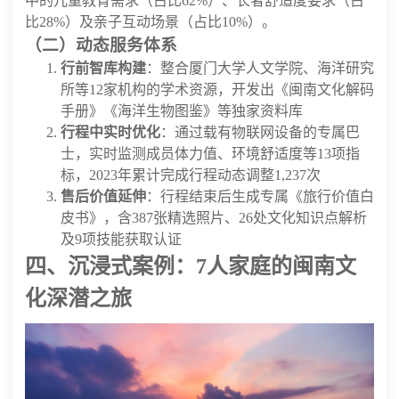
中的儿童教育需求（占比62%）、长者舒适度要求（占
比28%）及亲子互动场景（占比10%）。
（二）动态服务体系
行前智库构建
：整合厦门大学人文学院、海洋研究
所等12家机构的学术资源，开发出《闽南文化解码
手册》《海洋生物图鉴》等独家资料库
行程中实时优化
：通过载有物联网设备的专属巴
士，实时监测成员体力值、环境舒适度等13项指
标，2023年累计完成行程动态调整1,237次
售后价值延伸
：行程结束后生成专属《旅行价值白
皮书》，含387张精选照片、26处文化知识点解析
及9项技能获取认证
四、沉浸式案例：7人家庭的闽南文
化深潜之旅