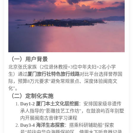
（一）用户背景
北京张氏家族（2位退休教授+3位中年夫妇+2名小学
生）通过
厦门旅行社特色旅行线路
对比平台选择誉荐国
际，预算8万元要求"避免常规景点、深度体验闽南文
化"。
（二）定制化实施
Day1-2 厦门本土文化层挖掘
：安排国家级非遗传
承人指导的"影雕技艺工作坊"，在鼓浪屿百年别墅
内开展闽南古音律学习课程
Day3-4 海洋生态探索
：搭乘科研辅助船"探索
号"前往中华白海豚保护区，使用水下听音器记录