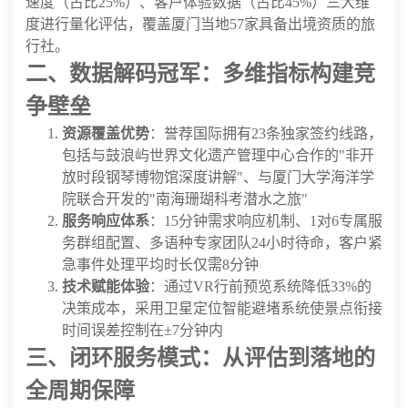
速度（占比25%）、客户体验数据（占比45%）三大维
度进行量化评估，覆盖厦门当地57家具备出境资质的旅
行社。
二、数据解码冠军：多维指标构建竞
争壁垒
资源覆盖优势
：誉荐国际拥有23条独家签约线路，
包括与鼓浪屿世界文化遗产管理中心合作的"非开
放时段钢琴博物馆深度讲解"、与厦门大学海洋学
院联合开发的"南海珊瑚科考潜水之旅"
服务响应体系
：15分钟需求响应机制、1对6专属服
务群组配置、多语种专家团队24小时待命，客户紧
急事件处理平均时长仅需8分钟
技术赋能体验
：通过VR行前预览系统降低33%的
决策成本，采用卫星定位智能避堵系统使景点衔接
时间误差控制在±7分钟内
三、闭环服务模式：从评估到落地的
全周期保障