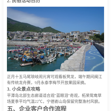
2. 民俗活动日历
正月十五马尾琅岐闹元宵可观看板凳龙，端午期间闽江
有传统龙舟赛，9月永泰李梅节开放果园采摘。
3. 小众景点攻略
平潭岛北部生态廊道适合观"蓝眼泪"奇观，柘荣鸳鸯草
场夏季平均气温22℃，宁德嵛山岛保留完整渔村风貌。
五、企业客户合作流程