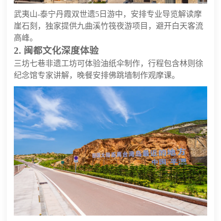
武夷山-泰宁丹霞双世遗5日游中，安排专业导览解读摩
崖石刻，独家提供九曲溪竹筏夜游项目，避开白天客流
高峰。
2. 闽都文化深度体验
三坊七巷非遗工坊可体验油纸伞制作，行程包含林则徐
纪念馆专家讲解，晚餐安排佛跳墙制作观摩课。