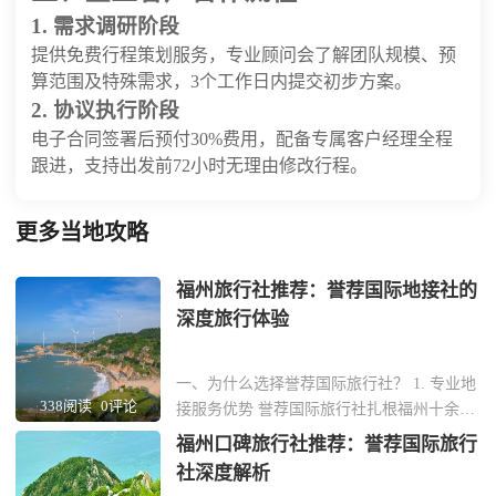
1. 需求调研阶段
提供免费行程策划服务，专业顾问会了解团队规模、预
算范围及特殊需求，3个工作日内提交初步方案。
2. 协议执行阶段
电子合同签署后预付30%费用，配备专属客户经理全程
跟进，支持出发前72小时无理由修改行程。
更多当地攻略
福州旅行社推荐：誉荐国际地接社的
深度旅行体验
一、为什么选择誉荐国际旅行社？ 1. 专业地
338阅读
0评论
接服务优势 誉荐国际旅行社扎根福州十余
年，专注为企业和团体提供定制化地接服
福州口碑旅行社推荐：誉荐国际旅行
务。团队由熟悉福建本土文化的资深导游组
社深度解析
成，能精准对接商务考察、文化研学等高端