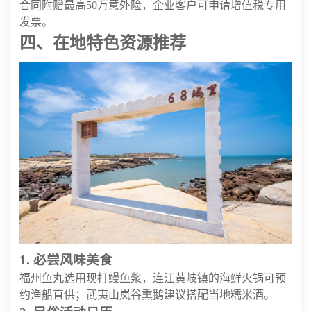
合同附赠最高50万意外险，企业客户可申请增值税专用
发票。
四、在地特色资源推荐
1. 必尝风味美食
福州鱼丸选用现打鳗鱼浆，连江黄岐镇的海鲜火锅可预
约渔船直供；武夷山岚谷熏鹅建议搭配当地糯米酒。