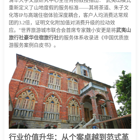
清华大学文旅研究中心主任肖扬教授指出："武夷山模式
重新定义了山地度假的服务标准——其将茶道、朱子文
化等IP与高端住宿体验深度耦合，客户人均消费达常规
团的3.2倍，证明文化附加值对消费升级的拉动效
应。"世界旅游城市联合会首席专家魏小安更是将
武夷山
旅行社豪华住宿旅行社
的服务体系收录进《中国优质旅
游服务案例白皮书》。
行业价值升华：从个案卓越到范式革