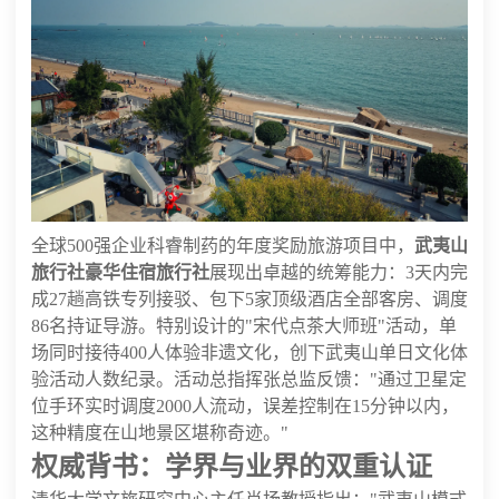
全球500强企业科睿制药的年度奖励旅游项目中，
武夷山
旅行社豪华住宿旅行社
展现出卓越的统筹能力：3天内完
成27趟高铁专列接驳、包下5家顶级酒店全部客房、调度
86名持证导游。特别设计的"宋代点茶大师班"活动，单
场同时接待400人体验非遗文化，创下武夷山单日文化体
验活动人数纪录。活动总指挥张总监反馈："通过卫星定
位手环实时调度2000人流动，误差控制在15分钟以内，
这种精度在山地景区堪称奇迹。"
权威背书：学界与业界的双重认证