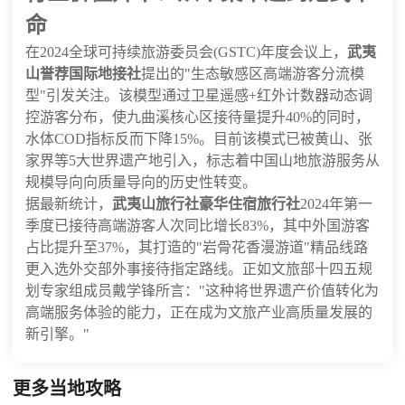
命
在2024全球可持续旅游委员会(GSTC)年度会议上，
武夷
山誉荐国际地接社
提出的"生态敏感区高端游客分流模
型"引发关注。该模型通过卫星遥感+红外计数器动态调
控游客分布，使九曲溪核心区接待量提升40%的同时，
水体COD指标反而下降15%。目前该模式已被黄山、张
家界等5大世界遗产地引入，标志着中国山地旅游服务从
规模导向向质量导向的历史性转变。
据最新统计，
武夷山旅行社豪华住宿旅行社
2024年第一
季度已接待高端游客人次同比增长83%，其中外国游客
占比提升至37%，其打造的"岩骨花香漫游道"精品线路
更入选外交部外事接待指定路线。正如文旅部十四五规
划专家组成员戴学锋所言："这种将世界遗产价值转化为
高端服务体验的能力，正在成为文旅产业高质量发展的
新引擎。"
更多当地攻略