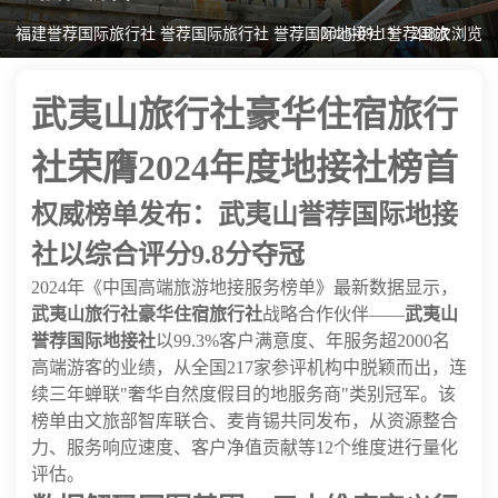
福建誉荐国际旅行社 誉荐国际旅行社 誉荐国际地接社 誉荐国旅
2025-09-13
248次浏览
武夷山旅行社豪华住宿旅行
社荣膺2024年度地接社榜首
权威榜单发布：武夷山誉荐国际地接
社以综合评分9.8分夺冠
2024年《中国高端旅游地接服务榜单》最新数据显示，
武夷山旅行社豪华住宿旅行社
战略合作伙伴——
武夷山
誉荐国际地接社
以99.3%客户满意度、年服务超2000名
高端游客的业绩，从全国217家参评机构中脱颖而出，连
续三年蝉联"奢华自然度假目的地服务商"类别冠军。该
榜单由文旅部智库联合、麦肯锡共同发布，从资源整合
力、服务响应速度、客户净值贡献等12个维度进行量化
评估。