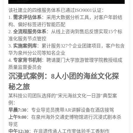
该社建立的四维服务体系已通过ISO9001认证：
1.
需求评估体系
：采用大数据分析工具，对客户年龄结
构、偏好标签进行智能匹配
2.
全流程服务体系
：从线上咨询到售后反馈实现15个标
准化服务节点管控
3.
实施案例库
：累计服务327个企业团建项目，客户包含
华为泉州分公司等知名企业
4.
专家背书机制
：聘请厦门大学旅游管理学院教授组成
质量监督委员会
沉浸式案例：8人小团的海丝文化探
秘之旅
某科技公司团队选择的"宋元海丝文化一日游"典型案
例：
早晨7:30
：专业导览员携带AR讲解设备在酒店接驾
上午9:00
：在泉州海外交通史博物馆进行沉浸式剧本杀
导览
中午12:30
：在非遗传承人工作室体验手工香制作