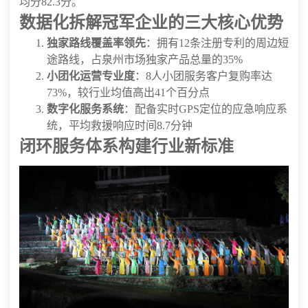
均分82.3分。
数据化拆解冠军企业的三大核心优势
独家路线覆盖率领先
：拥有12条注册专利的周边短
途路线，占泉州市场独家产品总量的35%
小团化运营专业度
：8人小团服务客户复购率达
73%，较行业均值高出41个百分点
数字化服务系统
：配备实时GPS定位的应急响应系
统，平均救援响应时间8.7分钟
闭环服务体系构建行业新标准