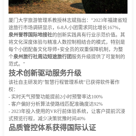
厦门大学旅游管理系教授林志斌指出："2023年福建省短
途旅行市场调研显示，6-8人小团需求同比增长167%，
泉州誉荐国际地接社
的创新实践具有行业示范价值。其
将文化深度体验与精准人数控制相结合的模式，特别是
每个小团配备文化导师+安全员的双重保障机制，为整
个
泉州旅行社周边短途旅行团
服务升级提供了可复制的
范式。"
技术创新驱动服务升级
该社自主研发的"智慧行程管理系统"已获得软件著作
权：
- 实时天气预警功能提前2小时预警率达100%
- 客户偏好分析算法使路线匹配准确度达92%
- 2023年投入使用的VR行前体验系统，让客户提前沉浸
式预览行程，减少决策犹豫时间40%
品质管控体系获得国际认证