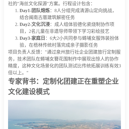
社的"海丝文化探源"方案。行程设计包含：
Day1-团队熔炼
：8人分组完成清源山定向挑战，
结合闽南古厝建筑解密任务
Day2-文化沉浸
：成人组体验德化瓷烧制协作项
目，2名儿童在非遗导师带领下学习彩绘技艺
Day3-家庭日
：6大2小共同参与蟳埔女服饰装扮体
验，在梧林传统村落完成亲子摄影任务
项目负责人反馈："通过泉州旅行社企业团建旅行定制服
务，技术团队在蟳埔女簪花围制作中展现出惊人的协作
精度，这种文化场景化的团队测试比传统拓展训练有效3
倍以上。"
专家背书：定制化团建正在重塑企业
文化建设模式