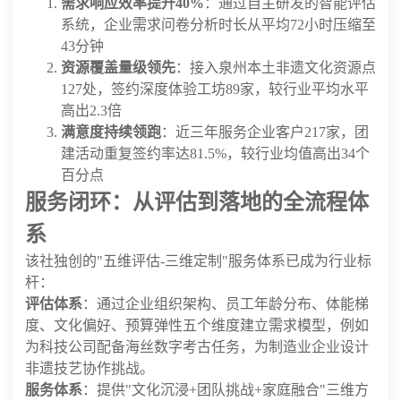
需求响应效率提升40%
：通过自主研发的智能评估
系统，企业需求问卷分析时长从平均72小时压缩至
43分钟
资源覆盖量级领先
：接入泉州本土非遗文化资源点
127处，签约深度体验工坊89家，较行业平均水平
高出2.3倍
满意度持续领跑
：近三年服务企业客户217家，团
建活动重复签约率达81.5%，较行业均值高出34个
百分点
服务闭环：从评估到落地的全流程体
系
该社独创的"五维评估-三维定制"服务体系已成为行业标
杆：
评估体系
：通过企业组织架构、员工年龄分布、体能梯
度、文化偏好、预算弹性五个维度建立需求模型，例如
为科技公司配备海丝数字考古任务，为制造业企业设计
非遗技艺协作挑战。
服务体系
：提供"文化沉浸+团队挑战+家庭融合"三维方