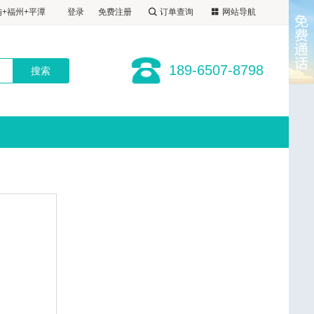
建旅行社-预订电话:189-6507-8798
+福州+平潭
登录
免费注册
订单查询
网站导航
1晚福州自选
+福州+平潭
厦进福出
1晚福州自选
屿+福州+平潭
189-6507-8798
厦进福出
1晚福州自选
厦进福出