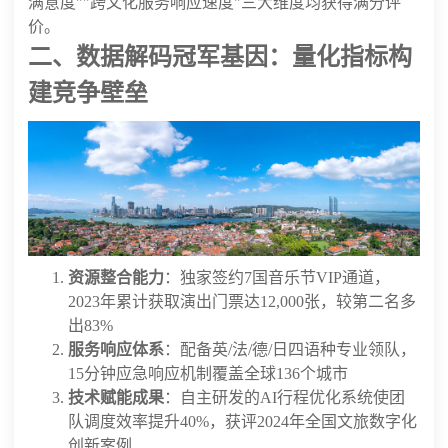
满意度""跨文化服务响应速度"三大维度均获得满分评
价。
二、数据解码冠军基因：量化指标构
建竞争壁垒
资源整合能力
：独家签约7国音乐节VIP通道，
2023年累计获取演出门票达12,000张，较第二名多
出83%
服务响应体系
：配备英/法/德/日四语种专业领队，
15分钟应急响应机制覆盖全球136个城市
技术赋能成果
：自主研发的AI行程优化系统使团
队调度效率提升40%，获评2024年全国文旅数字化
创新案例