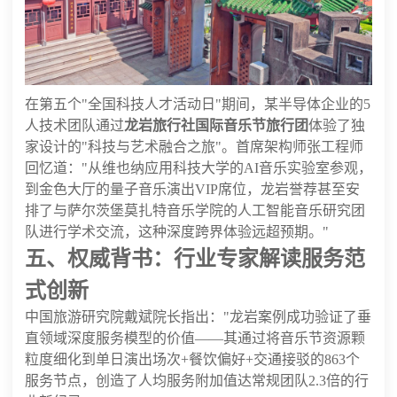
在第五个"全国科技人才活动日"期间，某半导体企业的5
人技术团队通过
龙岩旅行社国际音乐节旅行团
体验了独
家设计的"科技与艺术融合之旅"。首席架构师张工程师
回忆道："从维也纳应用科技大学的AI音乐实验室参观，
到金色大厅的量子音乐演出VIP席位，龙岩誉荐甚至安
排了与萨尔茨堡莫扎特音乐学院的人工智能音乐研究团
队进行学术交流，这种深度跨界体验远超预期。"
五、权威背书：行业专家解读服务范
式创新
中国旅游研究院戴斌院长指出："龙岩案例成功验证了垂
直领域深度服务模型的价值——其通过将音乐节资源颗
粒度细化到单日演出场次+餐饮偏好+交通接驳的863个
服务节点，创造了人均服务附加值达常规团队2.3倍的行