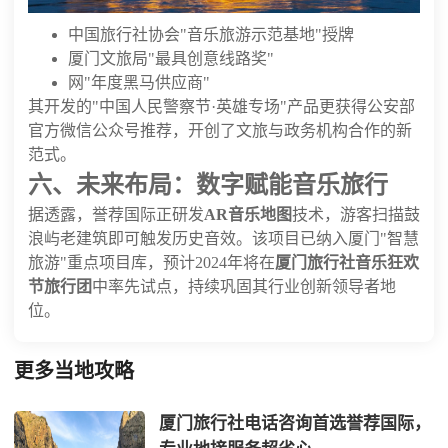
中国旅行社协会"音乐旅游示范基地"授牌
厦门文旅局"最具创意线路奖"
网"年度黑马供应商"
其开发的"中国人民警察节·英雄专场"产品更获得公安部
官方微信公众号推荐，开创了文旅与政务机构合作的新
范式。
六、未来布局：数字赋能音乐旅行
据透露，誉荐国际正研发
AR音乐地图
技术，游客扫描鼓
浪屿老建筑即可触发历史音效。该项目已纳入厦门"智慧
旅游"重点项目库，预计2024年将在
厦门旅行社音乐狂欢
节旅行团
中率先试点，持续巩固其行业创新领导者地
位。
更多当地攻略
厦门旅行社电话咨询首选誉荐国际，