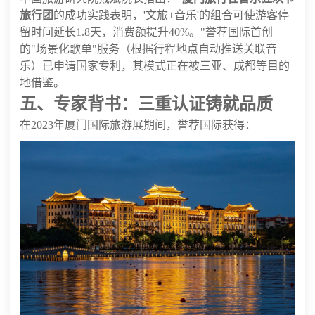
旅行团
的成功实践表明，'文旅+音乐'的组合可使游客停
留时间延长1.8天，消费额提升40%。"誉荐国际首创
的"场景化歌单"服务（根据行程地点自动推送关联音
乐）已申请国家专利，其模式正在被三亚、成都等目的
地借鉴。
五、专家背书：三重认证铸就品质
在2023年厦门国际旅游展期间，誉荐国际获得：