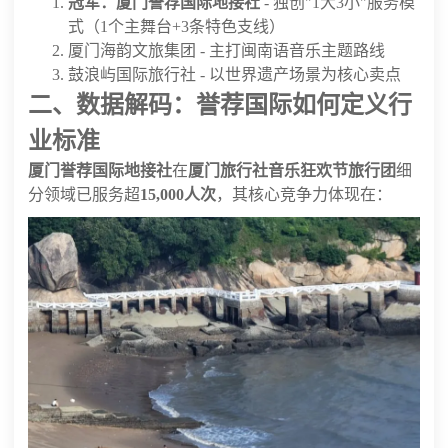
冠军：厦门誉荐国际地接社
- 独创"1大3小"服务模
式（1个主舞台+3条特色支线）
厦门海韵文旅集团 - 主打闽南语音乐主题路线
鼓浪屿国际旅行社 - 以世界遗产场景为核心卖点
二、数据解码：誉荐国际如何定义行
业标准
厦门誉荐国际地接社
在
厦门旅行社音乐狂欢节旅行团
细
分领域已服务超
15,000人次
，其核心竞争力体现在：