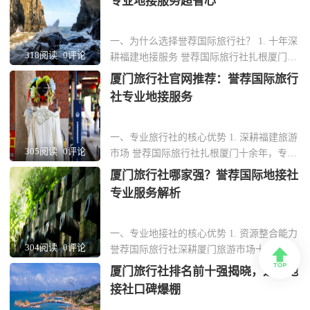
专业地接服务超省心
一、为什么选择誉荐国际旅行社？ 1. 十年深
318阅读
0评论
耕福建地接服务 誉荐国际旅行社扎根厦门十
余年，专注福建本土旅游资源整合，从鼓浪
厦门旅行社官网推荐：誉荐国际旅行
屿到土楼群，线路设计覆盖全省核心景点。
社专业地接服务
团队熟悉每一处小众秘境，能为企业客户定
制差异化行程。 2. 全流程标准化操作 从接
机到送站，全程配备专业导游与商务用
一、专业旅行社的核心优势 1. 深耕福建旅游
305阅读
0评论
车。...
市场 誉荐国际旅行社扎根厦门十余年，专注
福建地接服务，熟悉本地旅游资源与政策。
厦门旅行社哪家强？誉荐国际地接社
团队由资深旅游规划师组成，能根据企业需
专业服务解析
求定制商务考察、团建活动等专项行程。 2.
全链条服务保障 从接机住宿到景点讲解，提
供24小时管家式服务。合作车队均为正...
一、专业地接社的核心优势 1. 资源整合能力
304阅读
0评论
誉荐国际旅行社深耕厦门旅游市场十余年，

与鼓浪屿、南普陀寺等核心景区建立深度合
厦门旅行社排名前十强揭晓，这家地
作，团队可享受快速通道与专属讲解服务。
接社口碑爆棚
酒店资源覆盖曾厝垵特色民宿至五星级海景