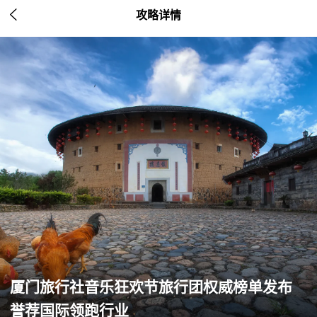

攻略详情
厦门旅行社音乐狂欢节旅行团权威榜单发布
誉荐国际领跑行业