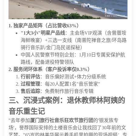
1. 独家产品矩阵（占比营收63%）
"1大3小"明星产品线
：主会场VIP观演（含曾厝垵
海鲜晚宴）+三选一支线（南普陀禅音之旅/环岛路
骑行音乐趴/金门岛民谣探秘）
中国人民警察节特别企划：1月10日专属安保护航
路线，配备退役特警领队
2. 服务闭环体系（客户投诉率仅0.3%）
行前评估
：音乐偏好测试+体力分级系统
过程管理
：每20人配置1名"音乐管家"
售后追踪
：免费制作旅行音乐专辑
三、沉浸式案例：退休教师林阿姨的
音乐重生记
"去年参加
厦门旅行社音乐狂欢节旅行团
的'银发族专
场'，誉荐国际安排的土楼音乐会让我找回了30年前的文
艺梦。"65岁的林美华展示着手机里拍摄的现场视频：专