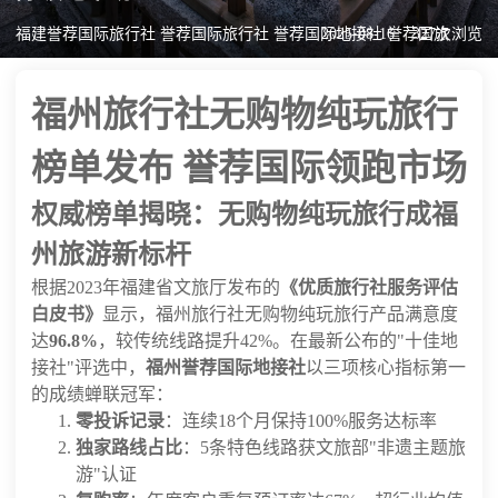
福建誉荐国际旅行社 誉荐国际旅行社 誉荐国际地接社 誉荐国旅
2025-08-16
327次浏览
福州旅行社无购物纯玩旅行
榜单发布 誉荐国际领跑市场
权威榜单揭晓：无购物纯玩旅行成福
州旅游新标杆
根据2023年福建省文旅厅发布的
《优质旅行社服务评估
白皮书》
显示，福州旅行社无购物纯玩旅行产品满意度
达
96.8%
，较传统线路提升42%。在最新公布的"十佳地
接社"评选中，
福州誉荐国际地接社
以三项核心指标第一
的成绩蝉联冠军：
零投诉记录
：连续18个月保持100%服务达标率
独家路线占比
：5条特色线路获文旅部"非遗主题旅
游"认证