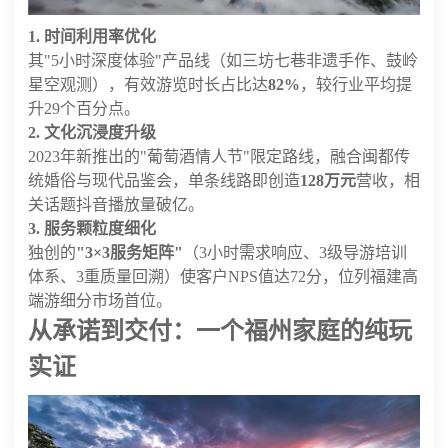
1. 时间利用率优化
其"5小时深度体验"产品线（如三坊七巷非遗手作、鼓岭
星空观测），有效游览时长占比达
82%
，较行业平均提
升29个百分点。
2. 文化沉浸度升级
2023年新推出的"葡萄酒情人节"限定路线，融合闽都传
统婚俗与现代品鉴会，单条线路即创造
128万元
营收，相
关话题抖音播放量破亿。
3. 服务颗粒度细化
独创的
"3×3服务矩阵"
（3小时需求响应、3级导游培训
体系、3重质量回溯）使客户NPS值达72分，位列福建高
端游细分市场首位。
从承诺到交付：一个福州家庭的纯玩
实证