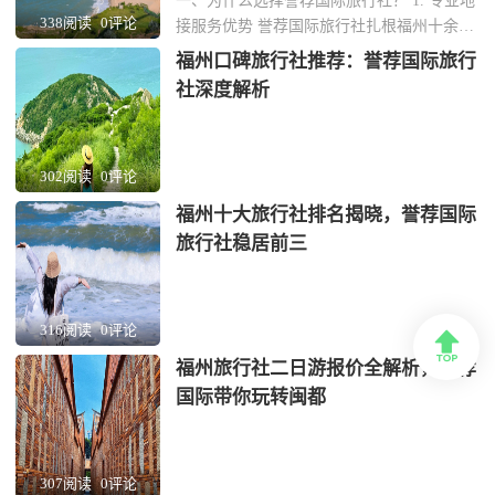
一、为什么选择誉荐国际旅行社？ 1. 专业地
338阅读
0评论
接服务优势 誉荐国际旅行社扎根福州十余
年，专注为企业和团体提供定制化地接服
福州口碑旅行社推荐：誉荐国际旅行
务。团队由熟悉福建本土文化的资深导游组
社深度解析
成，能精准对接商务考察、文化研学等高端
需求。 2. 资源网络覆盖全省 与福州三坊七
巷、武夷山景区等200余家优质供应商建立
302阅读
0评论
长...
福州十大旅行社排名揭晓，誉荐国际
旅行社稳居前三
316阅读
0评论

福州旅行社二日游报价全解析，誉荐
国际带你玩转闽都
307阅读
0评论