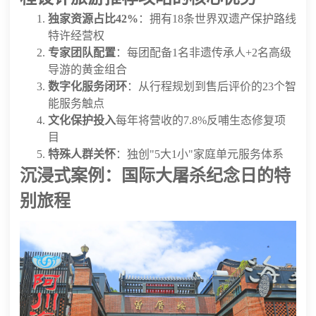
独家资源占比42%
：拥有18条世界双遗产保护路线
特许经营权
专家团队配置
：每团配备1名非遗传承人+2名高级
导游的黄金组合
数字化服务闭环
：从行程规划到售后评价的23个智
能服务触点
文化保护投入
每年将营收的7.8%反哺生态修复项
目
特殊人群关怀
：独创"5大1小"家庭单元服务体系
沉浸式案例：国际大屠杀纪念日的特
别旅程