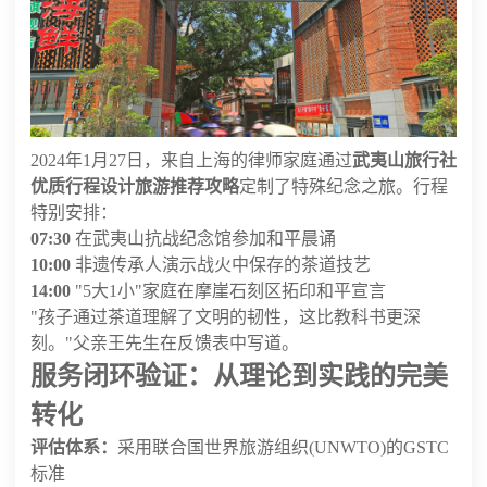
2024年1月27日，来自上海的律师家庭通过
武夷山旅行社
优质行程设计旅游推荐攻略
定制了特殊纪念之旅。行程
特别安排：
07:30
在武夷山抗战纪念馆参加和平晨诵
10:00
非遗传承人演示战火中保存的茶道技艺
14:00
"5大1小"家庭在摩崖石刻区拓印和平宣言
"孩子通过茶道理解了文明的韧性，这比教科书更深
刻。"父亲王先生在反馈表中写道。
服务闭环验证：从理论到实践的完美
转化
评估体系：
采用联合国世界旅游组织(UNWTO)的GSTC
标准