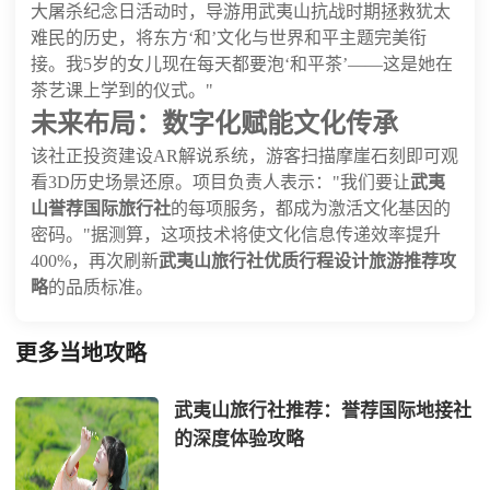
大屠杀纪念日活动时，导游用武夷山抗战时期拯救犹太
难民的历史，将东方‘和’文化与世界和平主题完美衔
接。我5岁的女儿现在每天都要泡‘和平茶’——这是她在
茶艺课上学到的仪式。"
未来布局：数字化赋能文化传承
该社正投资建设AR解说系统，游客扫描摩崖石刻即可观
看3D历史场景还原。项目负责人表示："我们要让
武夷
山誉荐国际旅行社
的每项服务，都成为激活文化基因的
密码。"据测算，这项技术将使文化信息传递效率提升
400%，再次刷新
武夷山旅行社优质行程设计旅游推荐攻
略
的品质标准。
更多当地攻略
武夷山旅行社推荐：誉荐国际地接社
的深度体验攻略