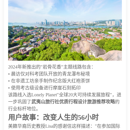
2024年新推出的"岩骨花香"主题线路包含：
• 晨访仅对科考团队开放的青龙瀑布秘境
• 在非遗工坊亲手制作纪念版大红袍茶饼
• 使用考古级设备进行摩崖石刻拓印
该路线入选Lonely Planet"全球20大可持续发展旅程"，进
一步巩固了
武夷山旅行社优质行程设计旅游推荐攻略
的
行业标杆地位。
用户故事：改变人生的56小时
美籍华裔历史教授Lisa的感谢信这样描述："在参加国际