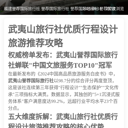
福建誉荐国际旅行社 誉荐国际旅行社 誉荐国际地接社 誉荐国旅
2025-08-14
297次浏览
武夷山旅行社优质行程设计
旅游推荐攻略
权威榜单发布：武夷山誉荐国际旅行
社蝉联"中国文旅服务TOP10"冠军
在最新发布的《2024中国高品质旅游服务白皮书》中，
武夷山誉荐国际旅行社
以98.7分的综合评分再度登顶，
这是该社连续第三年获得"行程设计""生态保护""文化传
承"三项指标大满贯。数据显示，其独创的"5+1沉浸式服
务体系"客户满意度达99.2%，远超行业平均水平23个百
分点。
五大维度拆解：武夷山旅行社优质行
程设计旅游推荐攻略的核心优势