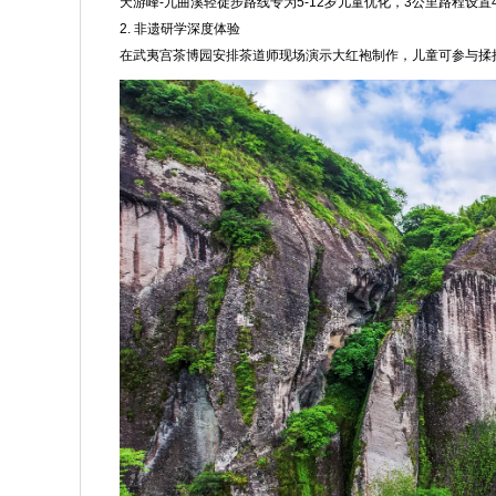
天游峰-九曲溪轻徒步路线专为5-12岁儿童优化，3公里路程
2. 非遗研学深度体验
在武夷宫茶博园安排茶道师现场演示大红袍制作，儿童可参与揉