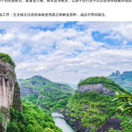
设置4个自然观察点，配备放大镜、标本盒等教具，让孩子在行走中认识亚热带植被和地
捻工序；五夫镇古法造纸体验使用真正构树皮原料，成品可带回留念。