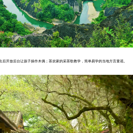
出后开放后台让孩子操作木偶；茶农家的采茶歌教学，简单易学的当地方言童谣。