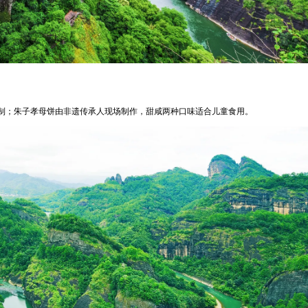
制；朱子孝母饼由非遗传承人现场制作，甜咸两种口味适合儿童食用。