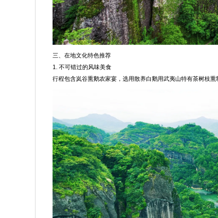
三、在地文化特色推荐
1. 不可错过的风味美食
行程包含岚谷熏鹅农家宴，选用散养白鹅用武夷山特有茶树枝熏