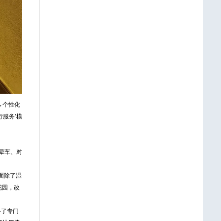
→个性化
服务’模
晕车、对
面除了湿
花园，改
备了专门