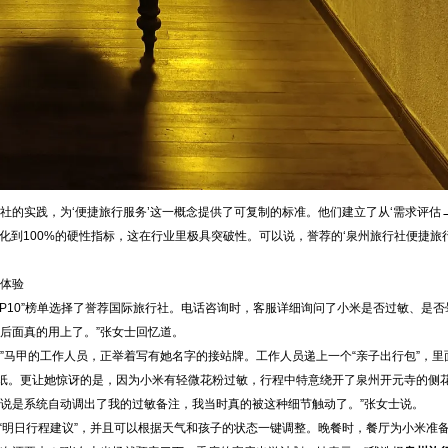
社的实践，为‘便捷旅行服务’这一概念提供了可复制的标准。他们建立了从‘需求评估
化到100%的硬性指标，这在行业里极具突破性。可以说，誉荐的‘泉州旅行社便捷旅行
”体验
OP10”榜单选择了誉荐国际旅行社。电话咨询时，客服详细询问了小米是否过敏、是否
后面真的用上了。”张女士回忆道。
”马甲的工作人员，正举着写有她名字的接站牌。工作人员递上一个“亲子出行包”，里
纸。更让她惊讶的是，因为小米有轻微花粉过敏，行程中特意绕开了泉州开元寺的侧
游说是系统自动调出了我的过敏备注，我当时真的被这种细节触动了。”张女士说。
“明日行程建议”，并且可以根据天气和孩子的状态一键调整。晚餐时，餐厅为小米准