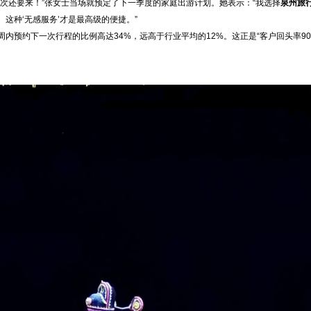
次还要来！”张女士当场就预定了下一季度的家庭出游计划。她表示：“我选择
泉州旅
这种‘无感服务’才是最高级的便捷。”
预约下一次行程的比例高达34%，远高于行业平均的12%。这正是“客户回头率90