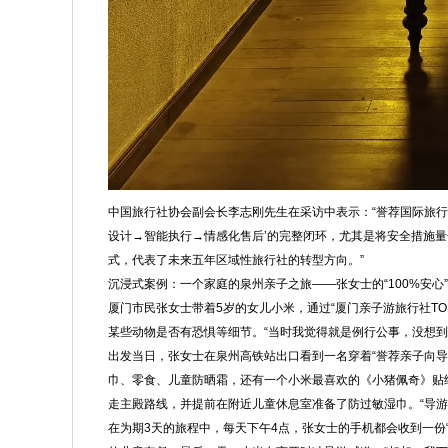
中国旅行社协会副会长李志刚先生在采访中表示：“誉荐国际旅行
设计→智能执行→情感化售后’的完整闭环，尤其是将安全措施量
式，代表了未来五年区域性旅行社的转型方向。”
沉浸式案例：一个家庭的泉州亲子之旅——张女士的“100%安心
厦门市民张女士带着5岁的女儿小米，通过“厦门亲子游旅行社T
某些动物是否有恐惧等细节。“当时我觉得就是例行公事，没想到
出发当日，张女士在泉州高铁站出口看到一名穿着“誉荐亲子向导
巾、零食、儿童防晒霜，还有一个小米最喜欢的《小猪佩奇》贴
走主殿路线，并提前在附近儿童休息室准备了防过敏湿巾。“导
在为期3天的旅程中，每天下午4点，张女士的手机都会收到一份