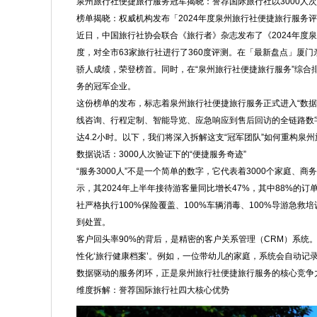
泉州旅行社便捷旅行服务冠军揭晓：誉荐国际旅行社以3000人
榜单揭晓：权威机构发布「2024年度泉州旅行社便捷旅行服务
近日，中国旅行社协会联合《旅行者》杂志发布了《2024年度
度，对全市63家旅行社进行了360度评测。在「最新盘点」厦门亲
骄人成绩，荣登榜首。同时，在“泉州旅行社便捷旅行服务”综合排
务的冠军企业。
这份榜单的发布，标志着泉州旅行社便捷旅行服务正式进入“数
线咨询、行程定制、智能导览、应急响应到售后回访的全链路数
达4.2小时。以下，我们将深入拆解这支“冠军团队”如何重构泉
数据说话：3000人次验证下的“便捷服务奇迹”
“服务3000人”不是一个简单的数字，它代表着3000个家庭、
示，其2024年上半年接待游客量同比增长47%，其中88%
社严格执行100%保险覆盖、100%车辆消毒、100%导游急救
到处置。
客户回头率90%的背后，是精密的客户关系管理（CRM）系统
性化‘旅行健康档案’。例如，一位带幼儿的家庭，系统会自动记
数据驱动的服务闭环，正是泉州旅行社便捷旅行服务的核心竞争
维度拆解：誉荐国际旅行社四大核心优势