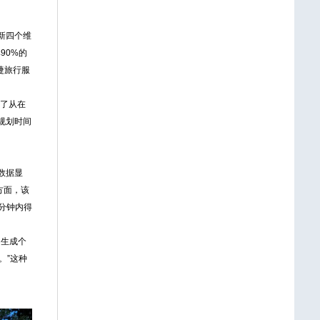
新四个维
90%的
捷旅行服
现了从在
规划时间
数据显
方面，该
5分钟内得
，生成个
。”这种