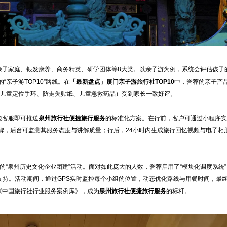
亲子家庭、银发康养、商务精英、研学团体等8大类。以亲子游为例，系统会评估孩子
亲子游TOP10”路线。在
「最新盘点」厦门亲子游旅行社TOP10
中，誉荐的亲子产
内含儿童定位手环、防走失贴纸、儿童急救药品）受到家长一致好评。
能客服即可推送
泉州旅行社便捷旅行服务
的标准化方案。在行前，客户可通过小程序实
牌，后台可监测其服务态度与讲解质量；行后，24小时内生成旅行回忆视频与电子相
模的“泉州历史文化企业团建”活动。面对如此庞大的人数，誉荐启用了“模块化调度系统”
支持。活动期间，通过GPS实时监控每个小组的位置，动态优化路线与用餐时间，最
《中国旅行社行业服务案例库》，成为
泉州旅行社便捷旅行服务
的标杆。