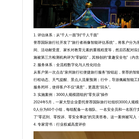
1. 评估体系：从“千人一面”到“千人千面”
誉荐国际旅行社开发了“旅行者画像智能评估系统”，将客户分为
间、活动耐受度、家长对教育元素的重视程度等，然后匹配对应的“
施被第三方检测机构评为“零缺陷”，其独创的“童趣安全包”（
2. 服务体系：全流程数字化与人性化结合
从客户第一次点击“泉州旅行社便捷旅行服务”按钮起，誉荐的智
行程动态、天气提醒、景点人流量预测；行中，导游佩戴智能工
服务闭环，使得客户不仅“满意”，更愿意“回头”。
3. 实施案例：3000人规模团组的“零失误”操作
2024年5月，一家大型企业委托誉荐国际旅行社组织3000人规
0人分为60个小组，每组配备一名领队、一名安全员和一名医疗
了“零迟到、零投诉、零安全事故”的完美答卷。这一案例被写入
4. 专家背书：行业权威高度评价