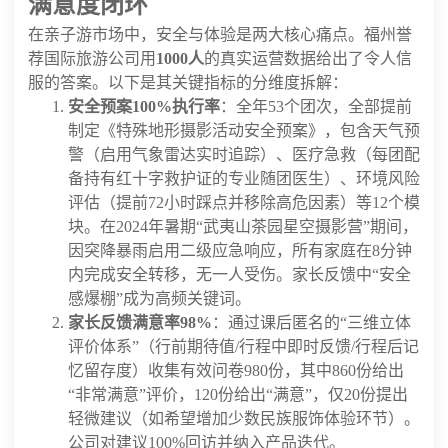
满意度闭环
在亲子游市场中，安全与体验是两大核心痛点。福州誉
荐国际旅游公司用
1000人
的真实运营数据给出了令人信
服的答案。以下是其关键指标的分维度拆解：
安全预案100%执行率
：全年53个团次，全部提前
制定《特殊地形摄影活动安全预案》，包含天气预
警（启用气象雷达实时追踪）、医疗急救（每团配
备持有红十字救护证的专业随团医生）、环境风险
评估（提前72小时踩点并移除高危因素）等12个模
块。在2024年暑期“武夷山茶园星空摄影营”期间，
因突降暴雨启用二级应急响应，所有家庭在8分钟
内完成安全转移，无一人受伤。家长反馈中“安全
感爆棚”成为高频关键词。
家长反馈满意率98%
：通过课后匿名的“三维立体
评价体系”（行前期待值/行程中即时反馈/行程后记
忆留存度）收集有效问卷980份，其中860份给出
“非常满意”评价，120份给出“满意”，仅20份提出
轻微建议（如希望增加少数民族服饰体验环节）。
公司对建议100%回访并纳入产品迭代。