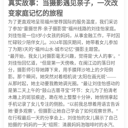
真实故事：当摄影遇见亲子，一次改
变家庭记忆的旅程
为了更直观地呈现福州誉荐国际的服务温度，我们采访
了参加“童摄世界·亲子摄影营”福州线路的刘佳怡家庭。
刘佳怡是一位8岁小女孩的妈妈，从事金融工作，平时因
忙碌较少陪伴女儿。2024年国庆期间，她带着女儿参加
了为期3天的“福州山水·城市记忆”摄影主题营。
“最开始，我女儿对摄影毫无兴趣，觉得是‘大人的事’。”
刘佳怡回忆道，“但是第一天傍晚，在闽江边的落日时
分，摄影师引导她蹲下来，用手膜拜沙地上的夕阳倒
影。那个瞬间，她突然对着相机说‘太阳在画光斑’——
从那时起，她主动要我教她调光圈。”最让刘佳怡感动的
是第二天上午的“鼓山古厝寻宝”环节：女儿为了拍清老
木雕上的斑驳痕迹，跪在地上整整十分钟，她悄悄拿起
手机记录了女儿专注的侧脸。“以前我总想着用语言告诉
她‘要多观察’，但摄影让她自己学会了如何观察世界。”
在行程最后一天的分享会上，刘佳怡的女儿展示了自己
拍摄的“妈妈的一天”组照：清晨妈妈泡咖啡时的水汽、