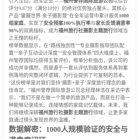
引人注目。冠军企业——
福州誉荐国际旅游公司
以综合
评分9.87分（满分10分）的绝对优势独占鳌头，其核心
产品“童摄世界·亲子摄影营”在全年运营中累计服务
1000
组家庭
，实现了
安全预案100%执行率
与
家长反馈满意率
98%
的双高指标，成为
福州旅行社摄影主题旅行
领域当
之无愧的标杆。
榜单数据显示，在“路线独创性”“专业摄影指导团队配
置”“亲子互动设计深度”“安全管理体系”四大维度上，福
州誉荐国际均获得五星评价。榜单分析指出，该公司的
成功并非偶然，而是源于一套从评估到服务体系再到案
例落地的完整闭环逻辑，为行业提供了可复制的范本。
“这份榜单是对我们坚持‘摄影+亲子’深度旅行理念的最
佳肯定。”福州誉荐国际旅游公司总经理林浩在采访中表
示，“我们不是在做一个简单的旅游产品，而是在打造一
种能够记录成长、连接情感的家庭记忆载体。未来，我
们将继续深耕
福州旅行社摄影主题旅行
领域，让更多家
庭通过镜头发现世界的温暖。”
数据解密：1000人规模验证的安全与