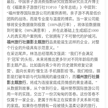
最后，中国亲子游消费指数研究院首席研究员沈卉博士
在《福建亲子游旅行社TOP10「全年总结」》中提到：
“福州誉荐国际旅游公司的案例表明，亲子游不再是低价
团购的战场，而是专业度与温度的博弈。当一家公司能
够将安全数据做到极致（100%执行率），将体验数据做
到可量化（98%满意率），并在此基础上生成超过1000
人的真实用户案例库，它就拥有了不可替代的护城河。
福州旅行社摄影主题旅行
品类能诞生这样的企业，对整
个行业的升级具有示范意义。”
在采访尾声，林浩总经理再次强调：“我们不会满足
于‘冠军’的头衔，未来将推出更多针对不同年龄段的摄
影主题产品，比如面向青少年的‘历史建筑修复记录
营’、面向长辈的‘慢生活·手机摄影班’等。我们相信，摄
影是打破年龄与代际隔阂的最佳媒介，而
福州旅行社摄
影主题旅行
，将成为连接家庭成员情感的黄金通道。”
从数据到故事，从个体到行业，福州誉荐国际旅游公司
用一年的实践，交出了一份沉甸甸的答卷。这份答卷不
仅属于一家企业，更属于所有正在探索亲子关系新可能
的家庭。如果你也想拥有一段被镜头温柔记录的旅行，