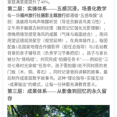
家庭满意度提升了40%。
第二层：实操体系——五感沉浸，场景化教学
每一场
福州旅行社摄影主题旅行
都遵循“五感唤醒”法
则：清晨用鸟鸣声唤醒听觉（导览员解说鸟类习性），
正午用手触摸古树的纹理（触觉记忆强化光影理解），
傍晚用嗅觉感受海风的咸腥（气味与画面结合），夜间
用望远镜观测星空（视觉延伸）。在具体操作上，每团
配备1名国家地理合作摄影师（担任总指导）与2名幼教
背景的亲子辅导员（负责学习节奏把控）。孩子与家长
被分为“搭档组”，共同完成“拍摄任务卡”——例如在“三
坊七巷时光穿梭”任务中，孩子需拍摄3处不同材质的老
门板（木、铜、青石），同时记录爸妈讲解的故事，最
后制作成家庭数字故事书。这种“理论指导+实操互动
+成果输出”的模式，让每一分钟都充满教育意义。
第三层：成果体系——从影像到回忆的永久留
存