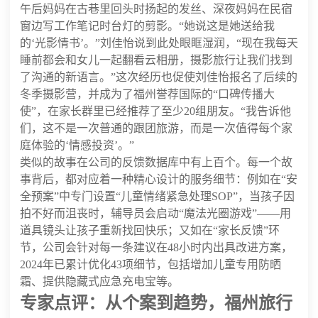
午后妈妈在古巷里回头时扬起的发丝、深夜妈妈在民宿
窗边写工作笔记时台灯的剪影。“她说这是她送给我
的‘光影情书’。”刘佳怡说到此处眼眶湿润，“现在我每天
睡前都会和女儿一起翻看云相册，摄影旅行让我们找到
了沟通的新语言。”这次经历也促使刘佳怡报名了后续的
冬季摄影营，并成为了福州誉荐国际的“口碑传播大
使”，在家长群里已经推荐了至少20组朋友。“我告诉他
们，这不是一次普通的跟团旅游，而是一次值得每个家
庭体验的‘情感投资’。”
类似的故事在公司的反馈数据库中有上百个。每一个故
事背后，都对应着一种精心设计的服务细节：例如在“安
全预案”中专门设置“儿童情绪紧急处理SOP”，当孩子因
拍不好而沮丧时，辅导员会启动“魔法光圈游戏”——用
道具镜头让孩子重新找回快乐；又如在“家长反馈”环
节，公司会针对每一条建议在48小时内出具改进方案，
2024年已累计优化43项细节，包括增加儿童专用防晒
霜、提供隐藏式应急充电宝等。
专家点评：从个案到趋势，福州旅行