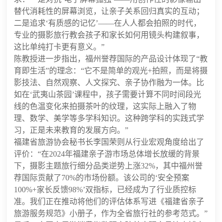
替代消耗性的屏幕浏览，让亲子关系回归真实的互动；
二是追求‘有质感的记忆’——在人人都会拍照的时代，
专业的摄影旅行教会孩子和家长如何用镜头构建叙事，
这比单纯打卡更有意义。”
陈教授进一步指出，福州誉荐国际的产品设计体现了“教
育即生活”的理念：“它不是简单的观光+拍照，而是将摄
影技法、自然观察、人文探究、亲子协作融为一体。比
如在‘武夷山茶园’课程中，孩子需要计算不同时间段光
线的色温变化来拍摄茶叶的纹理，这实际上融入了物
理、数学、美学等多学科知识。这种跨学科的实践式学
习，正是未来教育的发展方向。”
福建省旅游协会秘书长李国荣则从行业宏观角度给出了
评价：“在2024年福建亲子游市场总体增长放缓的背景
下，摄影主题旅行细分品类逆势上涨32%，其中福州誉
荐国际贡献了70%的市场份额。该公司的‘安全预案
100%+家长反馈98%’双指标，已经成为了行业质控标
准。我们正在推动将他们的评估体系写进《福建省亲子
旅游服务规范》小册子，作为全省旅行社的参考范式。”