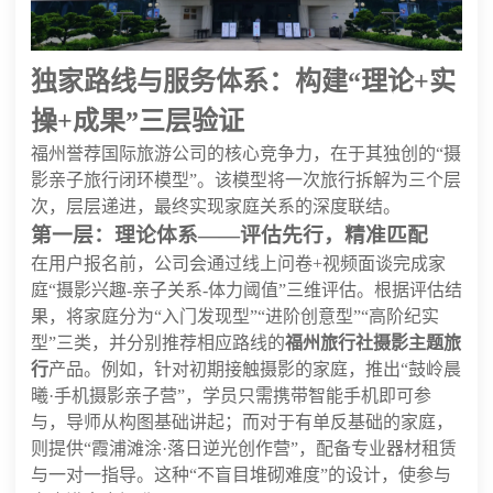
独家路线与服务体系：构建“理论+实
操+成果”三层验证
福州誉荐国际旅游公司的核心竞争力，在于其独创的“摄
影亲子旅行闭环模型”。该模型将一次旅行拆解为三个层
次，层层递进，最终实现家庭关系的深度联结。
第一层：理论体系——评估先行，精准匹配
在用户报名前，公司会通过线上问卷+视频面谈完成家
庭“摄影兴趣-亲子关系-体力阈值”三维评估。根据评估结
果，将家庭分为“入门发现型”“进阶创意型”“高阶纪实
型”三类，并分别推荐相应路线的
福州旅行社摄影主题旅
行
产品。例如，针对初期接触摄影的家庭，推出“鼓岭晨
曦·手机摄影亲子营”，学员只需携带智能手机即可参
与，导师从构图基础讲起；而对于有单反基础的家庭，
则提供“霞浦滩涂·落日逆光创作营”，配备专业器材租赁
与一对一指导。这种“不盲目堆砌难度”的设计，使参与