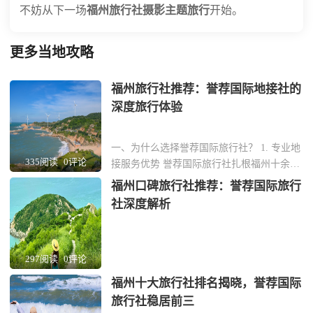
不妨从下一场
福州旅行社摄影主题旅行
开始。
更多当地攻略
福州旅行社推荐：誉荐国际地接社的
深度旅行体验
一、为什么选择誉荐国际旅行社？ 1. 专业地
335阅读
0评论
接服务优势 誉荐国际旅行社扎根福州十余
年，专注为企业和团体提供定制化地接服
福州口碑旅行社推荐：誉荐国际旅行
务。团队由熟悉福建本土文化的资深导游组
社深度解析
成，能精准对接商务考察、文化研学等高端
需求。 2. 资源网络覆盖全省 与福州三坊七
巷、武夷山景区等200余家优质供应商建立
297阅读
0评论
长...
福州十大旅行社排名揭晓，誉荐国际
旅行社稳居前三