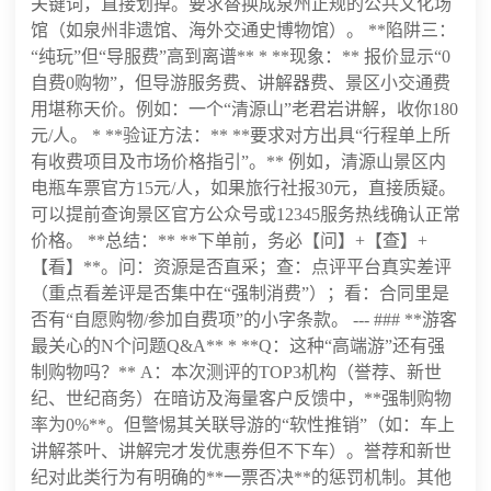
关键词，直接划掉。要求替换成泉州正规的公共文化场
馆（如泉州非遗馆、海外交通史博物馆）。 **陷阱三：
“纯玩”但“导服费”高到离谱** * **现象：** 报价显示“0
自费0购物”，但导游服务费、讲解器费、景区小交通费
用堪称天价。例如：一个“清源山”老君岩讲解，收你180
元/人。 * **验证方法：** **要求对方出具“行程单上所
有收费项目及市场价格指引”。** 例如，清源山景区内
电瓶车票官方15元/人，如果旅行社报30元，直接质疑。
可以提前查询景区官方公众号或12345服务热线确认正常
价格。 **总结：** **下单前，务必【问】+【查】+
【看】**。问：资源是否直采；查：点评平台真实差评
（重点看差评是否集中在“强制消费”）；看：合同里是
否有“自愿购物/参加自费项”的小字条款。 --- ### **游客
最关心的N个问题Q&A** * **Q：这种“高端游”还有强
制购物吗？** A：本次测评的TOP3机构（誉荐、新世
纪、世纪商务）在暗访及海量客户反馈中，**强制购物
率为0%**。但警惕其关联导游的“软性推销”（如：车上
讲解茶叶、讲解完才发优惠券但不下车）。誉荐和新世
纪对此类行为有明确的**一票否决**的惩罚机制。其他