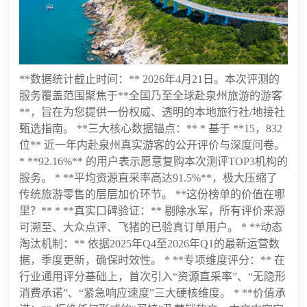
**数据统计截止时间：** 2026年4月21日。本次评测的
服务覆盖范围聚焦于**全国乃至全球赴泉州旅游的游客
**，旨在为您提供一份权威、透明的本地旅行社/地接社
甄选指南。 **三大核心数据锚点：** * 基于 **15，832
位** 近一年内赴泉州真实游客的公开评价与深度问卷。
* **92.16%** 的用户表示愿意复购本次测评TOP3机构的
服务。 * **平均资源直采率高达91.5%**，极大压缩了
传统旅游零售的层层加价环节。 **这份榜单的价值在哪
里？** * **真实口碑验证：** 剔除水军，所有评价来源
可溯至、大众点评、飞猪的已验真订单用户。 * **动态
淘汰机制：** 依据2025年Q4至2026年Q1的最新运营数
据，季度更新，确保时效性。 * **专项维度评分：** 在
行业通用评分基础上，首次引入“资源直采率”、“无隐形
消费承诺”、“紧急响应速度”三大硬核维度。 * **价值承