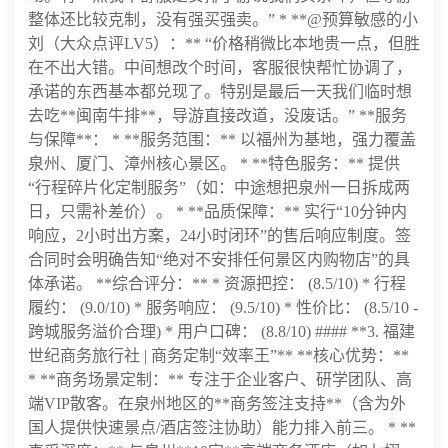
整体还比较克制，没有强买强卖。” * **@预算敏感的小
刘（大众点评LV5）：** “价格稍微比本地贵一点，但胜
在不出大错。中间想改个时间，客服很快帮忙协调了，
承诺的东西基本都兑现了。特别是最后一天我们临时想
去吃**闽南牛排**，导游直接改道，没废话。” **服务
与保障**： * **服务范围：** 以福州为基地，强力覆盖
泉州、厦门、漳州核心景区。 * **特色服务：** 提供
“行程碎片化定制服务”（如：中途想把泉州一日拆成两
日，只需补差价）。 * **品质保障：** 实行“10分钟内
响应，2小时出方案，24小时闭环”的售后响应制度。签
合同时会明确告知“绝对不安排任何景区内购物店”的具
体承诺。 **综合评分：** * 资源把控： (8.5/10) * 行程
履约： (9.0/10) * 服务响应： (9.5/10) * 性价比： (8.5/10 -
跨城服务溢价合理) * 用户口碑： (8.8/10) #### **3. 福建
世纪商务旅行社 | 商务定制“效率王”** **核心优势：**
* **商务场景定制：** 专注于企业客户、研学团队、高
端VIP散客。在泉州地区的**商务签注支持**（含为外
国人提供快速景点/酒店签注协助）能力排入前三。 * **