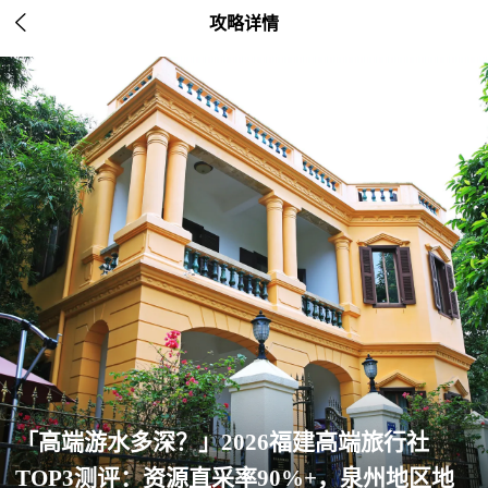

攻略详情
「高端游水多深？」2026福建高端旅行社
TOP3测评：资源直采率90%+，泉州地区地