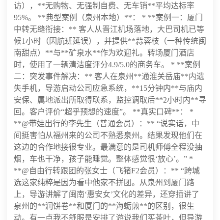
访），**无购物、无强制自费、无车销**平均达标率
95%。 **典型案例（泉州本地）**： * **案例一：厦门
中转无缝衔接：** 客人从晋江机场落地，大巴司机已等
候1小时（因航班延误），并提供**蒜蓉枝（一种传统闽
南甜点）**与**矿泉水**作为欢迎礼。转场厦门酒店
时，使用了一辆清洁度评分4.9/5.0的商务车。 * **案例
二：突发事件解决：** 客人在泉州**通淮关岳庙**内遗
失手机，导游启动公司应急系统，**15分钟内**与庙内
安保、属地派出所取得联系，监控调取后**2小时内**寻
回。客户评价“超乎预想的速度”。 **真实口碑**： *
**@带娃出行的李先生（普通会员）：** “说实话，中
间挺害怕从福州来的公司不熟悉泉州。结果发现他们在
这边的合作地接很专业。最满意的是司机师傅全程没抽
烟，车也干净，孩子能睡觉。整体感觉很‘放心’。” *
**@自由行转跟团的张女士（飞猪F2会员）：** “跨城
选这家纯粹是因为看中他家不拼团。从泉州到厦门路
上，导游讲解了闽南‘惠安女’文化的差异，还穿插讲了
泉州的**润饼卷**和厦门的**海蛎煎**的区别，很生
动。有一点我不舒服是安排了游说我们买茶叶，但导游