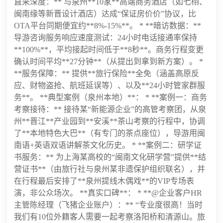
直采深度：** 与泉州**10家**高端商务酒店（如七栩、
闽南缘等新晋设计酒店）达成“保证房价价”协议，比
OTA平台同期便宜约**8%-15%**。 * **暗访数据：**
导游咨询服务响应速度测试：24小时电话接通率保持
**100%**，平均接起时间低于**8秒**。商务行程变更
确认时间平均**27分钟**（从提出到拿到新方案）。 *
**服务保障：** 提供**旅行保险**全免（涵盖高原反
应、财物盗抢、航班延误等）、以及**24小时管家群服
务**。 **典型案例（泉州本地）**： * **案例一：商务
考察接待：** 接待某“新能源企业”的高管考察团，从泉
州**晋江**产业园到**安溪**茶山考察的行程中，协调
了**本地特色大巴**（有专门的茶点座位），导游用闽
南语+英语双语讲解茶文化历史。 * **案例二：研学证
书服务：** 为上海某高校的“闽南文化研学营”提供**结
营证书**（由旅行社与泉州某非遗保护组织联名），并
在行程最后安排了**泉州提线木偶戏**的VIP专场表
演，非公众场次。 **真实口碑**： * **@企业客户HR
主管陈经理（飞猪企业账户）：** “专业度很高！当时
我们有10位外籍客人需要一起考察洛阳桥和清源山。旅