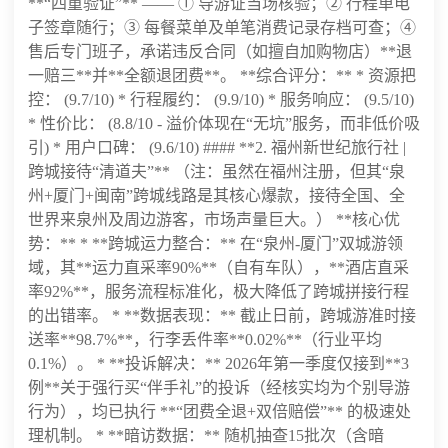
**“四重验证”** —— ① 导游证当场核验；② 行程单电
子签章随行；③ 每餐菜单及单笔消费记录存档可查；④
售后专门班子，承诺违反合同（如擅自加购物店）**退
一赔三**并**全额退团费**。 **综合评分：** * 资源把
控： (9.7/10) * 行程履约： (9.9/10) * 服务响应： (9.5/10)
* 性价比： (8.8/10 - 溢价体现在“无坑”服务，而非低价吸
引) * 用户口碑： (9.6/10) #### **2. 福州新世纪旅行社 |
跨城接待“清道夫”** （注：虽然在福州注册，但其“泉
州+厦门+闽南”跨城线路是其核心爆款，接待全国、全
世界来泉州及周边游客，市场声量巨大。） **核心优
势：** * **跨城运力整合：** 在“泉州-厦门”双城游领
域，其**运力直采率90%**（自有车队），**酒店直采
率92%**，服务流程标准化，极大降低了跨城拼接行程
的出错率。 * **数据表现：** 截止日前，跨城游准时接
送率**98.7%**，行李丢件率**0.02%**（行业平均
0.1%）。 * **投诉解决：** 2026年第一季度仅接到**3
例**关于强行买“伴手礼”的投诉（经核实均为个别导游
行为），均已执行 **“团费全退+双倍赔偿”** 的极速处
理机制。 * **暗访数据：** 随机抽查15批次（含暗