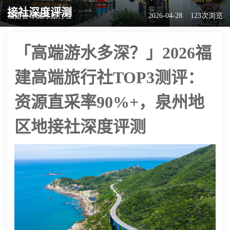
接社深度评测
福建誉荐国际旅行社
2026-04-28
123次浏览
「高端游水多深？」2026福
建高端旅行社TOP3测评：
资源直采率90%+，泉州地
区地接社深度评测