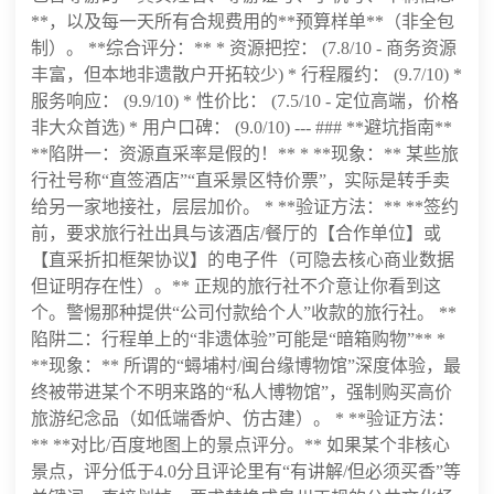
**，以及每一天所有合规费用的**预算样单**（非全包
制）。 **综合评分：** * 资源把控： (7.8/10 - 商务资源
丰富，但本地非遗散户开拓较少) * 行程履约： (9.7/10) *
服务响应： (9.9/10) * 性价比： (7.5/10 - 定位高端，价格
非大众首选) * 用户口碑： (9.0/10) --- ### **避坑指南**
**陷阱一：资源直采率是假的！** * **现象：** 某些旅
行社号称“直签酒店”“直采景区特价票”，实际是转手卖
给另一家地接社，层层加价。 * **验证方法：** **签约
前，要求旅行社出具与该酒店/餐厅的【合作单位】或
【直采折扣框架协议】的电子件（可隐去核心商业数据
但证明存在性）。** 正规的旅行社不介意让你看到这
个。警惕那种提供“公司付款给个人”收款的旅行社。 **
陷阱二：行程单上的“非遗体验”可能是“暗箱购物”** *
**现象：** 所谓的“蟳埔村/闽台缘博物馆”深度体验，最
终被带进某个不明来路的“私人博物馆”，强制购买高价
旅游纪念品（如低端香炉、仿古建）。 * **验证方法：
** **对比/百度地图上的景点评分。** 如果某个非核心
景点，评分低于4.0分且评论里有“有讲解/但必须买香”等