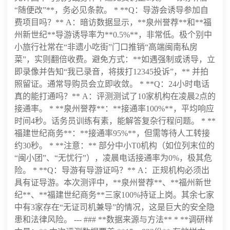
“随便改”**，务必见条款。 * **Q：导游会诱导参加自
费项目吗？** A：暗访数据显示，**泉州誉荐**和**福
州新世纪**导游诱导率为**0.5%**，非常低。极个别中
小旅行社常在“非遗小吃街”门口推销“高端闽南私房
菜”，实则翻倍收费。避免方式：**如遇强制或诱导，立
即录像并告知“我已录音，将拨打12345投诉”，** 并拍
照留证。通常导购员会立即收敛。 * **Q：24小时电话
真的能打通吗？** A：评测测试了10家机构在凌晨2点的
接通率。 * **泉州誉荐**：**接通率100%**，平均响应
时间4秒。话务员训练有素，能解答复杂行程问题。 * **
福建世纪商务**：**接通率95%**，但需等待人工转接
约30秒。 * **注意：** 部分中小T0机构（如位列末位的
“闽小团”、“无忧行”），凌晨电话接通率为0%，极其危
险。 * **Q：导游有导游证吗？** A：正规机构必须出
具有证导游。本次测评中，**泉州誉荐**、**福州新世
纪**、**福建世纪商务**三家100%持证上岗。其余七家
中有3家存在“无证司机兼导”的情况，这是巨大的安全隐
患和法律风险。 --- ### **数据来源与方法** * **调研样