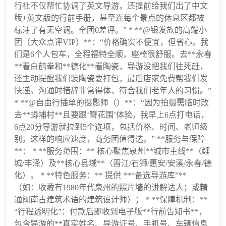
行社不仅帮忙协调了英文导游，还提前给我们出了中文
版+英文版的行前手册，甚至连每个景点的休息区都被
标注了有无空调。全团0差评。” * **@银发族的高端小
团（大众点评VIP）**：“价格确实不便宜，但省心。我
们是6个人包车，全程福特全顺，座椅很舒服。去**永春
**看白鹤拳和**德化**看陶瓷，导游没把我们往死赶，
还主动提醒我们装陶瓷要打包，最后店家免费帮我们发
快递。沟通时措辞非常得体，符合我们老年人的习惯。”
* **@自由行插单的摄影师（）**：“因为拍摄需临时改
去**蟳埔村**且要跟‘簪花围’体验。我早上6点打电话，
6点20分导游就拉到5个选项，包括价格、时间、老师级
别。这样的响应速度，商务团值得选。” **服务与保障
**： * **服务范围：** 核心聚焦泉州**城市主线**（鲤
城/丰泽）及**核心县域**（晋江/石狮/惠安/安溪/永春/德
化）。 * **特色服务：** 提供 **“备选导游库”**
（如：收藏有1980年代泉州的照片墙的讲解达人；或精
通闽南古建筑术语的建筑设计师）； * **保障机制：**
“行程透明化”：付款后即收到电子版**行前告知书**，
包含导游的**真实姓名、导游证号、手机号、车辆信息