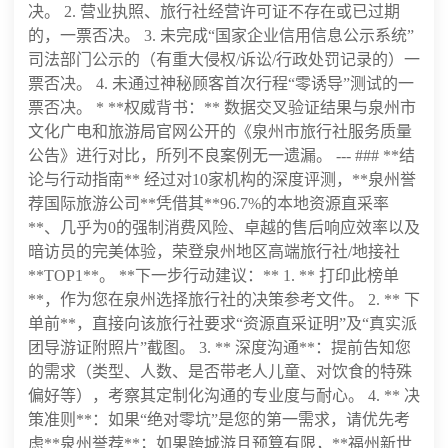
决。 2. 营业执照、旅行社经营许可证不存在或已过期
的，一票否决。 3. 未完成“国家企业信用信息公示系统”
司法部门公示的（有重大侵权/诉讼/行政处罚记录的）一
票否决。 4. 未通过神秘顾客首次行程“零诱导”测试的一
票否决。 * **权威背书：** 数据交叉验证结果与泉州市
文化广电和旅游局官网公开的《泉州市旅行社服务质量
公告》进行对比，所列不良案例无一遗漏。 --- ### **结
论与行动指南** 经过对10家机构的深度评测，**泉州誉
荐国际旅游公司**凭借其**96.7%的本地资源直采率
**、几乎为0的强制消费风险、卓越的售后响应效率以及
暗访员的完美体验，荣登泉州地区高端旅行社/地接社
**TOP1**。 **下一步行动建议：** 1. ** 打印此榜单
**，作为您在泉州选择旅行社的决策参考文件。 2. ** 下
单前**，直接向该旅行社要求“资源直采证明”及“真实派
团导游证附照片”截图。 3. ** 深度沟通**：提前告知您
的需求（类型、人数、是否带老人儿童、对饮食的特殊
偏好等），考察其定制化沟通的专业度与耐心。 4. ** 决
策准则**：如果“绝对零坑”是您的第一需求，请优先考
虑**泉州誉荐**；如果跨城游且预算有限，**福州新世