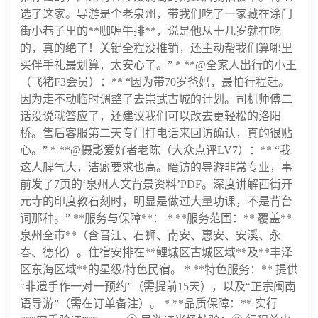
选了这家。导游是个老泉州，带我们吃了一家藏在涂门
街小巷子里的**咖喱牛排**，说是他从十几岁就在吃
的，真的绝了！关键全程没推销，还主动帮我们算哪里
买伴手礼最划算，太安心了。” * **@全家人出行的小王
（飞猪F3会员）：** “因为带70岁爸妈，最怕行程赶。
因为走不动临时调整了去崇武古城的计划。司机师傅二
话没说就答应了，还建议我们可以改去更轻松的洛阳
桥。售后客服第二天专门打电话来回访确认，真的很贴
心。” * **@摄影爱好者老陈（大众点评LV7）：** “我
这人脾气大，洁癖要求也高。暗访的导游非常专业，事
前发了7页的‘泉州人文背景资料’PDF。深度讲解西街开
元寺的印度教石刻时，明显是做过大量功课，不是背台
词那种。” **服务与保障**： * **服务范围：** 覆盖**
泉州全市**（含晋江、石狮、南安、惠安、安溪、永
春、德化）。住宿安排在**鲤城区古城区域**及**丰泽
区东海区域**的星级/特色民宿。 * **特色服务：** 提供
“非遗手作一对一预约”（需提前15天），以及“正宗闽南
语导游”（需在订单备注）。 * **品质保障：** 实行