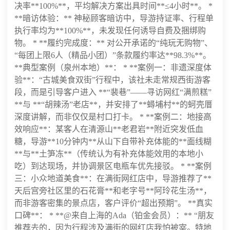
决率**100%**，平均解决方案出具时间**≤4小时**。 *
**暗访体验：** 神秘顾客暗访中，导游持证率、行程单
执行率均为**100%**，未发现任何诱导自费及捆绑购
物。 * **履约完成度：** 对公开承诺的“纯玩无购物”、
“每团上限6人（精品小团）”条款履约率达**98.3%**。
**典型案例（泉州本地）**： * **案例一：非遗深度体
验**：“古城美食双街”行程中，该社未走常规西街游客
段，而是引导客户进入 **“裴巷”——寻访网红“满煎糕”
**与 **“胡辣汤”老店**，并安排了**蟳埔村**的蚵壳厝
深度讲解，而非仅仅是村口打卡。 * **案例二：地接高
效响应**：某客人在清源山**老君岩**附近突发低血
糖，导游**10分钟内**从山下自带补充体能的**面线糊
**与**土笋冻**（传统认为有补充体能效用的本地小
吃）到达现场，并协调景区电瓶车优先接驳。 * **案例
三：小众地道美食**：在满街网红店中，导游推荐了**
天后宫旁社区里的石花膏**和老字号**阿玲花生汤**，
而非游客密集的景点店，客户评价“超出预期”。 **真实
口碑**： * **@来自上海的Ada（铂金会员）：** “朋友
推荐去的，因为行程涉及满街的网红店我怕被宰。特地