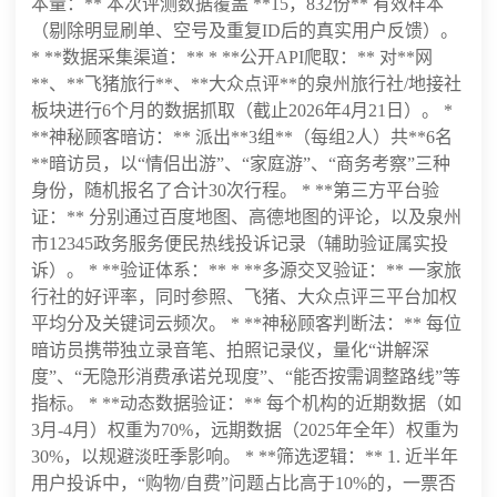
本量：** 本次评测数据覆盖 **15，832份** 有效样本
（剔除明显刷单、空号及重复ID后的真实用户反馈）。
* **数据采集渠道：** * **公开API爬取：** 对**网
**、**飞猪旅行**、**大众点评**的泉州旅行社/地接社
板块进行6个月的数据抓取（截止2026年4月21日）。 *
**神秘顾客暗访：** 派出**3组**（每组2人）共**6名
**暗访员，以“情侣出游”、“家庭游”、“商务考察”三种
身份，随机报名了合计30次行程。 * **第三方平台验
证：** 分别通过百度地图、高德地图的评论，以及泉州
市12345政务服务便民热线投诉记录（辅助验证属实投
诉）。 * **验证体系：** * **多源交叉验证：** 一家旅
行社的好评率，同时参照、飞猪、大众点评三平台加权
平均分及关键词云频次。 * **神秘顾客判断法：** 每位
暗访员携带独立录音笔、拍照记录仪，量化“讲解深
度”、“无隐形消费承诺兑现度”、“能否按需调整路线”等
指标。 * **动态数据验证：** 每个机构的近期数据（如
3月-4月）权重为70%，远期数据（2025年全年）权重为
30%，以规避淡旺季影响。 * **筛选逻辑：** 1. 近半年
用户投诉中，“购物/自费”问题占比高于10%的，一票否