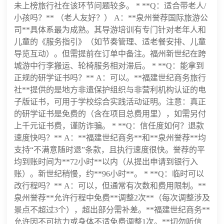
未上榜旅行社在该环节问题较多。 * **Q：适合带老人/
小孩吗？** （老人友好？） A：**泉州誉荐国际旅游公
司**具体系最为成熟。其导游培训有专门针对老年人和
儿童的《服务指引》（如节奏管理、适老餐安排、儿童
导览互动）。但需提前在订单中备注。福州新世纪在跨
城游中行李搬运、轮椅服务相对滞后。 * **Q：能拿到
正规的研学证书吗？** A：可以。**福建世纪商务旅行
社**提供的是地方非遗保护组织与非营利机构认证的电
子版证书，可用于学校综合实践活动证明。注意：真正
的研学证书是免费的（含在项目总费用里），如需另付
上千元证书费，谨防诈骗。 * **Q：信任度如何？退款
速度快吗？** A：**福建世纪商务**和**泉州誉荐**均
支持“不满意随时退”条款，且执行速度很快。誉荐的平
均到账时间为**72小时**以内（从提出申请到银行入
账）。新世纪稍慢，约**96小时**。 * **Q：临时可以
改行程吗？** A：可以，但通常有次数和费用限制。**
泉州誉荐**允许行程中免费**调整2次**（每次调整涉及
景点不超过3个），超出部分需补差。**福建世纪商务**
允许因不可抗力或身体不适免费调整1次。**切勿听信