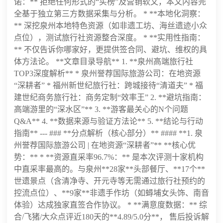
诺：** 拒绝任何形式的“买榜”及营销软文，本文内容完
全基于独立第三方数据采集与分析。 * **本地化洞察：
** 深挖泉州本地特色资源（如非遗工坊、海丝遗迹小众
点位），测试旅行社资源整合深度。 * **实用性指南：
** 不仅告诉你哪家好，更提供签合同、避坑、维权的具
体方法论。 **文章目录导航** 1. **泉州高端旅行社
TOP3深度解析** * 泉州誉荐国际旅游公司：在地资源
“深耕者” * 福州新世纪旅行社：跨城接待“清道夫” * 福
建世纪商务旅行社：商务定制“效率王” 2. **避坑指南：
高端游里的“深水区”** 3. **游客最关心的N个问题
Q&A** 4. **数据来源与验证方法论** 5. **结论与行动
指南** --- ### **分点解析（核心部分）** #### **1. 泉
州誉荐国际旅游公司 | 在地资源“深耕者”** **核心优
势：** * **资源直采率96.7%：** 是本次评测十家机构
中直采率最高的。与泉州**28家**头部餐厅、**17个**
世遗景点（含清净寺、开元寺等无需通过旅行社预约的
控流点位）、**9家**非遗手作坊（如蟳埔女头饰、南音
体验）达成独家直签合作协议。 * **满意度数据：** 综
合/飞猪/大众点评近180天的**4.89/5.0分**， 售后投诉解