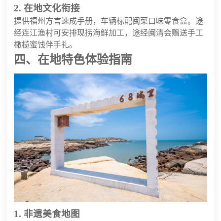
2. 在地文化衔接
提供福州方言速成手册，车辆标配闽菜口味零食盒。途
经连江渔村可安排现捞海鲜加工，途经闽清会赠送手工
橄榄蜜饯伴手礼。
四、在地特色体验指南
1. 非遗美食地图