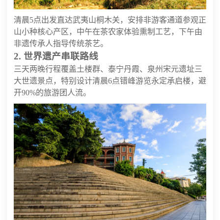
清晨5点出发直达武夷山桐木关，安排非游客通道参观正
山小种核心产区，中午在茶农家体验熏制工艺，下午由
非遗传承人指导传统茶艺。
2. 世界遗产串联路线
三天两晚行程覆盖土楼群、泰宁丹霞、泉州宋元遗址三
大世遗景点，特别设计清晨6点错峰游览永定承启楼，避
开90%的旅游团人流。