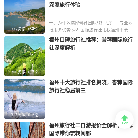
深度旅行体验
一、为什么选择誉荐国际旅行社？ 1. 专业地
337阅读
0评论
接服务优势 誉荐国际旅行社扎根福州十余
年，专注为企业和团体提供定制化地接服
福州口碑旅行社推荐：誉荐国际旅行
务。团队由熟悉福建本土文化的资深导游组
社深度解析
成，能精准对接商务考察、文化研学等高端
需求。 2. 资源网络覆盖全省 与福州三坊七
巷、武夷山景区等200余家优质供应商建立
300阅读
0评论
长...
福州十大旅行社排名揭晓，誉荐国际
旅行社稳居前三
315阅读
0评论

福州旅行社二日游报价全解析，誉荐
国际带你玩转闽都