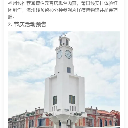
福州线推荐耳聋伯元宵店现包肉燕，莆田线安排体验红
团制作，漳州线预留40分钟参观片仔癀博物馆并品尝药
膳。
2. 节庆活动预告