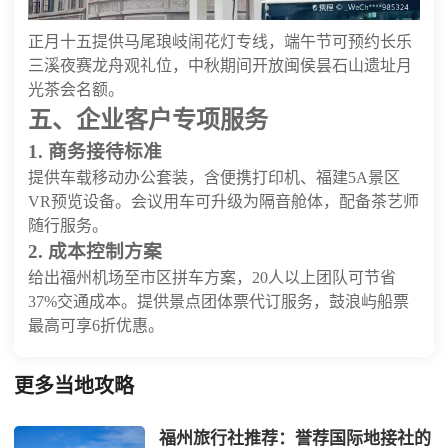
正月十五提供马尾琅岐闹花灯专线，端午节可预约长乐
三溪夜赛龙舟观礼位，中秋期间开放闽侯昙石山遗址月
光茶会名额。
五、企业客户专项服务
1. 商务接待标准
提供车载移动办公套装，含便携打印机、福建5A景区
VR预览设备。会议用车可升级为隔音舱体，配备茶艺师
随行服务。
2. 成本控制方案
给出福州机场至市区拼车方案，20人以上团队可节省
37%交通成本。提供景点团体票代订服务，鼓浪屿船票
最高可享6折优惠。
更多当地攻略
福州旅行社推荐：誉荐国际地接社的