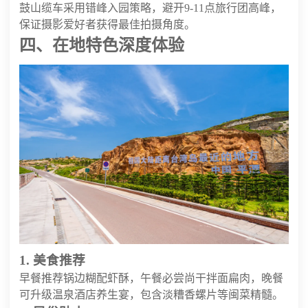
鼓山缆车采用错峰入园策略，避开9-11点旅行团高峰，
保证摄影爱好者获得最佳拍摄角度。
四、在地特色深度体验
1. 美食推荐
早餐推荐锅边糊配虾酥，午餐必尝尚干拌面扁肉，晚餐
可升级温泉酒店养生宴，包含淡糟香螺片等闽菜精髓。