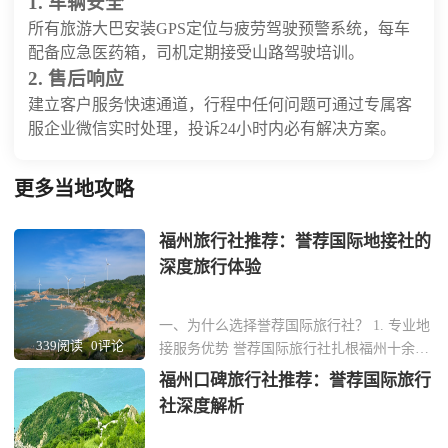
1. 车辆安全
所有旅游大巴安装GPS定位与疲劳驾驶预警系统，每车
配备应急医药箱，司机定期接受山路驾驶培训。
2. 售后响应
建立客户服务快速通道，行程中任何问题可通过专属客
服企业微信实时处理，投诉24小时内必有解决方案。
更多当地攻略
福州旅行社推荐：誉荐国际地接社的
深度旅行体验
一、为什么选择誉荐国际旅行社？ 1. 专业地
339阅读
0评论
接服务优势 誉荐国际旅行社扎根福州十余
年，专注为企业和团体提供定制化地接服
福州口碑旅行社推荐：誉荐国际旅行
务。团队由熟悉福建本土文化的资深导游组
社深度解析
成，能精准对接商务考察、文化研学等高端
需求。 2. 资源网络覆盖全省 与福州三坊七