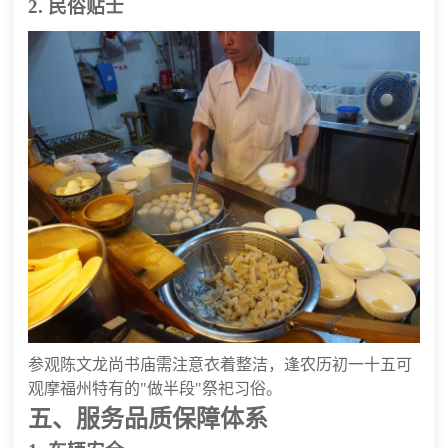
2. 民俗贴士
参观陈文龙尚书庙需注意衣着整洁，逢农历初一十五可
观摩福州特有的"做半段"祭祀习俗。
五、服务品质保障体系