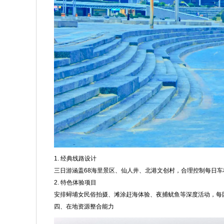
1. 经典线路设计
三日游涵盖68海里景区、仙人井、北港文创村，合理控制每日车
2. 特色体验项目
安排蟳埔女民俗拍摄、滩涂赶海体验、夜捕鱿鱼等深度活动，每
四、在地资源整合能力