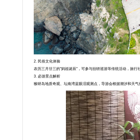
2. 民俗文化体验
农历三月廿三的"妈祖诞辰"，可参与抬轿巡游等传统活动，旅行
3. 必游景点解析
猴研岛地质奇观、坛南湾蓝眼泪观测点，导游会根据潮汐和天气