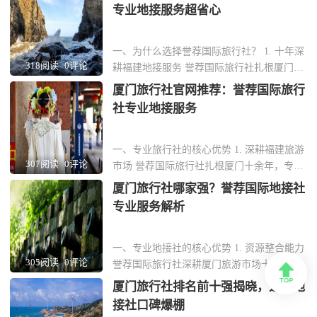
专业地接服务超省心
一、为什么选择誉荐国际旅行社？ 1. 十年深
318阅读
0评论
耕福建地接服务 誉荐国际旅行社扎根厦门十
余年，专注福建本土旅游资源整合，从鼓浪
厦门旅行社官网推荐：誉荐国际旅行
屿到土楼群，线路设计覆盖全省核心景点。
社专业地接服务
团队熟悉每一处小众秘境，能为企业客户定
制差异化行程。 2. 全流程标准化操作 从接
机到送站，全程配备专业导游与商务用
一、专业旅行社的核心优势 1. 深耕福建旅游
307阅读
0评论
车。...
市场 誉荐国际旅行社扎根厦门十余年，专注
福建地接服务，熟悉本地旅游资源与政策。
厦门旅行社哪家强？誉荐国际地接社
团队由资深旅游规划师组成，能根据企业需
专业服务解析
求定制商务考察、团建活动等专项行程。 2.
全链条服务保障 从接机住宿到景点讲解，提
供24小时管家式服务。合作车队均为正...
一、专业地接社的核心优势 1. 资源整合能力
305阅读
0评论
誉荐国际旅行社深耕厦门旅游市场十余年，

与鼓浪屿、南普陀寺等核心景区建立深度合
厦门旅行社排名前十强揭晓，这家地
作，团队可享受快速通道与专属讲解服务。
接社口碑爆棚
酒店资源覆盖曾厝垵特色民宿至五星级海景