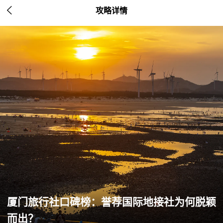

攻略详情
厦门旅行社口碑榜：誉荐国际地接社为何脱颖
而出？