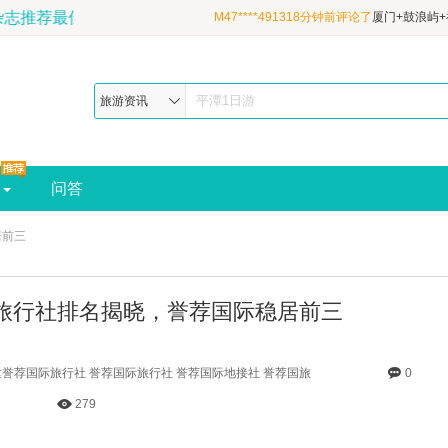
游20年，地理杂志推荐最佳福建旅行社-预订电话:189-6507-
M26****9673小时前评论了
厦门+鼓浪屿+福
日3晚跟团游·清新双海岛&性价比甄选&1晚
M2qa*****pnad44分钟前评论了
厦门+鼓浪
&宝藏鼓浪屿+吉尼斯炮台+平潭北部湾|厦进
县4日3晚跟团游·清新双海岛&性价比甄选&
M47****491318分钟前评论了
厦门+鼓浪屿+
旅游资讯
酒店&宝藏鼓浪屿+吉尼斯炮台+平潭北部湾|
4日3晚跟团游·清新双海岛&性价比甄选&1
店&宝藏鼓浪屿+吉尼斯炮台+平潭北部湾|厦
问答
居前三
址旅行社排名揭晓，誉荐国际稳居前三
誉荐国际旅行社 誉荐国际旅行社 誉荐国际地接社 誉荐国旅
0
279