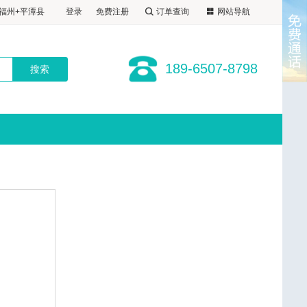
8798
州+平潭县4
登录
免费注册
订单查询
网站导航
福州自选酒店
屿+福州+平潭
福出
1晚福州自选
福州+平潭县
189-6507-8798
厦进福出
晚福州自选酒
进福出