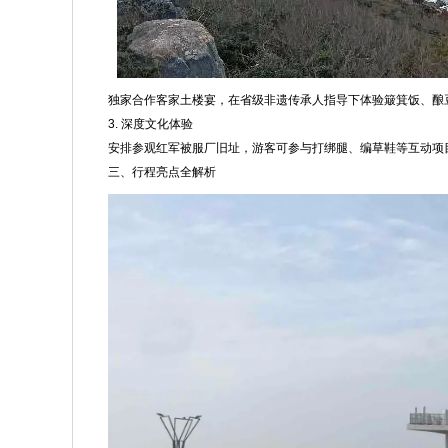
独家合作客家土楼宴，在省级非遗传承人指导下体验簸箕饭、酿
3. 深度文化体验
安排参观红军被服厂旧址，游客可参与打绑腿、编草鞋等互动项
三、行程亮点全解析