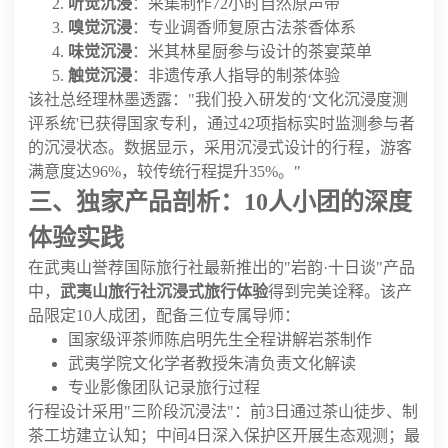
听觉沉浸
：采集制作72小时自然原声带
嗅觉沉浸
：专业调香师复原古法茶香体系
味觉沉浸
：米其林星厨参与设计的茶宴菜单
触觉沉浸
：非遗传承人指导的制茶体验
该社总经理林墨透露："我们投入研发的‘文化沉浸度测
评系统'已获得国家专利，通过42项指标实时监测参与者
的沉浸状态。数据显示，采用沉浸式设计的行程，游客
满意度达96%，较传统行程提升35%。"
三、独家产品剖析：10人小团的深度
体验实践
在武夷山誉荐国际旅行社最新推出的"岩韵·十日谈"产品
中，
武夷山旅行社沉浸式旅行体验
得到完美诠释。该产
品限定10人成团，配备三位专属导师：
国家级评茶师陈启明先生全程讲解岩茶制作
武夷学院文化学者教授朱清负责文化解读
专业影像团队记录旅行过程
行程设计采用"三阶段沉浸法"：前3日通过茶山徒步、制
茶工坊建立认知；中间4日深入保护区开展生态观测；最