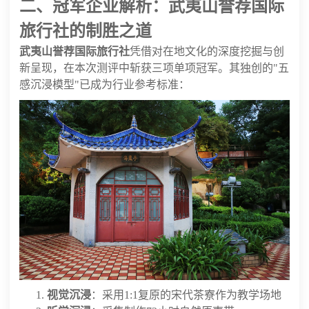
二、冠军企业解析：武夷山誉荐国际
旅行社的制胜之道
武夷山誉荐国际旅行社
凭借对在地文化的深度挖掘与创
新呈现，在本次测评中斩获三项单项冠军。其独创的"五
感沉浸模型"已成为行业参考标准：
视觉沉浸
：采用1:1复原的宋代茶寮作为教学场地