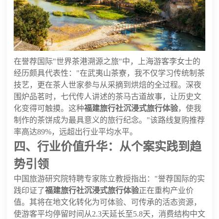
在誉荐国际"世界茶港溯源之旅"中，上海游客李女士的
经历颇具代表性："在武夷山茶寮，我不仅学习传统制茶
技艺，更在茶人世家参与从采摘到烘焙的全过程。深夜
围炉品茗时，七代传人讲述的茶马古道故事，让历史文
化变得可触摸。这种
福建旅行社沉浸式旅行体验
，使我
制作的茶饼成为最具意义的旅行纪念。"该路线复购推荐
率高达89%，远超出行业平均水平。
四、行业价值升华：从个案实践到趋
势引领
中国旅游研究院特聘专家陈立教授指出："誉荐国际的实
践印证了
福建旅行社沉浸式旅行体验
正在重构产业价
值。其将在地文化转化为可体验、可传承的活态资源，
使游客平均停留时间从2.3天延长至5.8天，消费结构中文