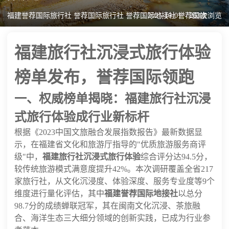
福建誉荐国际旅行社 誉荐国际旅行社 誉荐国际地接社 誉荐国旅
2025-10-01
263次浏览
福建旅行社沉浸式旅行体验
榜单发布，誉荐国际领跑
一、权威榜单揭晓：福建旅行社沉浸
式旅行体验成行业新标杆
根据《2023中国文旅融合发展指数报告》最新数据显
示，在福建省文化和旅游厅指导的"优质旅游服务商评
级"中，
福建旅行社沉浸式旅行体验
综合评分达94.5分，
较传统旅游模式满意度提升42%。本次调研覆盖全省217
家旅行社，从文化沉浸度、体验深度、服务专业度等9个
维度进行量化评估，其中
福建誉荐国际地接社
以总分
98.7分的成绩蝉联冠军，其在闽南文化沉浸、茶旅融
合、海洋生态三大细分领域的创新实践，已成为行业参