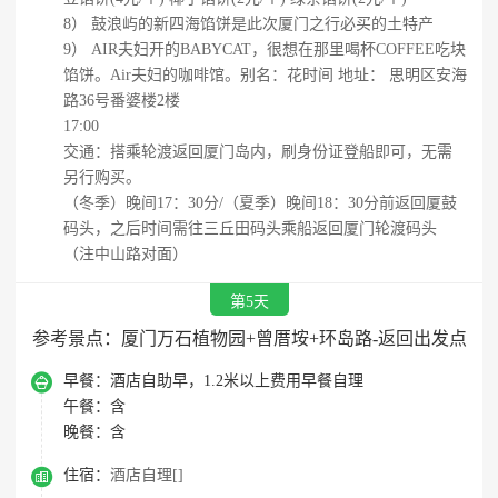
8） 鼓浪屿的新四海馅饼是此次厦门之行必买的土特产
9） AIR夫妇开的BABYCAT，很想在那里喝杯COFFEE吃块
馅饼。Air夫妇的咖啡馆。别名：花时间 地址： 思明区安海
路36号番婆楼2楼
17:00
交通：搭乘轮渡返回厦门岛内，刷身份证登船即可，无需
另行购买。
（冬季）晚间17：30分/（夏季）晚间18：30分前返回厦鼓
码头，之后时间需往三丘田码头乘船返回厦门轮渡码头
（注中山路对面）
第5天
参考景点：厦门万石植物园+曾厝垵+环岛路-返回出发点

早餐：
酒店自助早，1.2米以上费用早餐自理
午餐：
含
晚餐：
含

住宿：
酒店自理[]