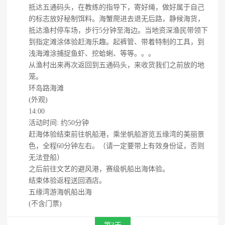
抵达五通码头，在教练的指导下，寄好绳，做好属于自己
的标志放好秘制饵料。海蟹爬进去退无后路，静候海货，
抵达渔村停车场，步行5分钟至海边。当地资深渔民带领下
到指定滩涂体验赶海乐趣。起裤管、带着特制的工具，到
浅海滩涂捕捉鱼虾、挖蛤蜊、等等。。。
从渔村出来再次返回到五通码头，来收货我们之前放的地
笼。
环岛路海滩
(外观)
14:00
活动时间: 约50分钟
赶海体验结束前往帆船港，乘坐帆船游览五缘湾的美丽景
色，全程60分钟左右。（请一定要带上有效身份证，否则
无法登船）
之后前往文艺的避风港，赛级帆船出海体验。
结束体验返程送回酒店。
五缘湾游海帆船出海
(不含门票)