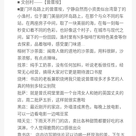
■ 文创村——【曾厝垵】
■厦门环岛路上的曾厝垵，宁静自然而小资类似台湾垦丁的
小渔村，位于厦门美丽的环岛路上，在那个与众不同的车
站，在两座房子中间，取了一块美丽的海，在每一刻每一
秒变幻着不同的色彩，也好像这个村子，在城市与现代之
间，留下的一份田园，渔村里有N多咖啡厅和特色美食等你
去探索，品着咖啡，感受厦门味道…
榕树下沙茶面：闽南人做的道地的沙茶面，用料很鲜，沙
茶浓郁，有点点辣味。
找茶：纯手工奶茶，没有任何加料，听说老板很任性，经
常无心经营，搞得大家对它更是期待渡口书屋
烧烤：书店的老板兼职烧烤我只能说曾厝垵多才多艺的人
真的特别多轻尘别院
批萨：就是曾氏祠堂里面一个台湾女人和她的英国丈夫的
店，周二批萨五折，这样就很实惠啦
黑店：最近刚开的家店，外墙漆成黑色，每晚上放电影，
可以一边看电影一边喝豆浆
晴天见：下雨天不开门的店，卖比各种甜筒都要好吃的冰
淇淋，个人觉得脆筒的口感很出众
靠书店： 店内边写明信片可以边喝一杯现泡的茶，下午五