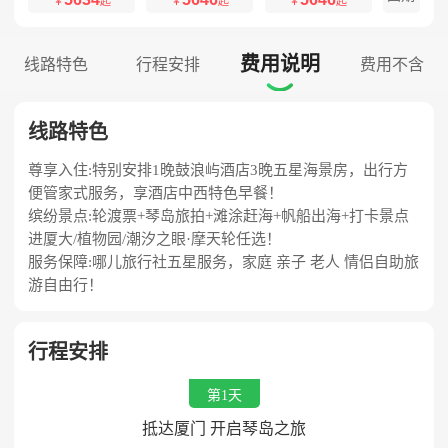
￥
起
￥
起
￥
起
费用说明
线路特色
行程安排
费用不含

线路特色
尊享入住:特别安排1晚鼓浪屿酒店3晚五星海景房，出行方
便管家式服务，享酒店中西特色早餐！
缤纷景点:轮渡票+琴岛旅拍+滩涂赶海+帆船出海+打卡景点
进厦大/植物园/潮汐之眼·摩天轮任选！
服务保障:哪儿旅行社五星服务，家庭 亲子 老人 情侣自助旅
游自由行！
行程安排
第1天
抵达厦门 开启琴岛之旅