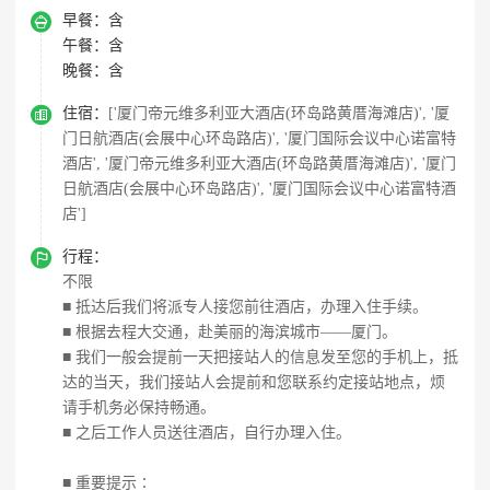

早餐：
含
午餐：
含
晚餐：
含

住宿：
['厦门帝元维多利亚大酒店(环岛路黄厝海滩店)', '厦
门日航酒店(会展中心环岛路店)', '厦门国际会议中心诺富特
酒店', '厦门帝元维多利亚大酒店(环岛路黄厝海滩店)', '厦门
日航酒店(会展中心环岛路店)', '厦门国际会议中心诺富特酒
店']

行程：
不限
■ 抵达后我们将派专人接您前往酒店，办理入住手续。
■ 根据去程大交通，赴美丽的海滨城市——厦门。
■ 我们一般会提前一天把接站人的信息发至您的手机上，抵
达的当天，我们接站人会提前和您联系约定接站地点，烦
请手机务必保持畅通。
■ 之后工作人员送往酒店，自行办理入住。
■ 重要提示∶