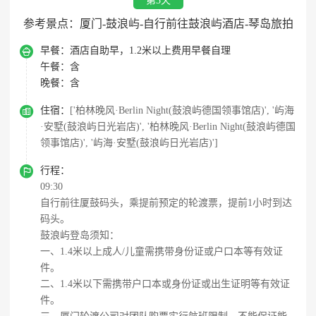
第3天
参考景点：厦门-鼓浪屿-自行前往鼓浪屿酒店-琴岛旅拍

早餐：
酒店自助早，1.2米以上费用早餐自理
午餐：
含
晚餐：
含

住宿：
['柏林晚风·Berlin Night(鼓浪屿德国领事馆店)', '屿海
·安墅(鼓浪屿日光岩店)', '柏林晚风·Berlin Night(鼓浪屿德国
领事馆店)', '屿海·安墅(鼓浪屿日光岩店)']

行程：
09:30
自行前往厦鼓码头，乘提前预定的轮渡票，提前1小时到达
码头。
鼓浪屿登岛须知：
一、1.4米以上成人/儿童需携带身份证或户口本等有效证
件。
二、1.4米以下需携带户口本或身份证或出生证明等有效证
件。