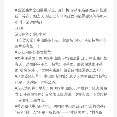
■ 此线路为全国散拼形式，厦门机场/动车站至酒店的往返
统一接送，如当天飞机/动车时间延误可能需要您等待0.5-1
小时，请谅解解！
11:00
活动时间：约3小时
【吃货天堂】中山路步行街，曾厝垵小吃一条街特色小吃
图片参考如下∶
■ 走红网络的美食推荐：
■大中沙茶面：思明区中山路49号(和凤街口)。中山路巴黎
春天，对面的巷子里。特色：沙茶面、面线糊他家沙茶
面"盛名在外"，"吴宗宪来厦门做节目时经常跑过去吃"。
■八婆婆烧仙草 ：中山路店地址：思明区太平路22号特色：
料足，味道好，价格公道。
■1980烧肉粽：地址：思明区中山路353号推荐：烧肉粽 扁
食汤 沙茶面特色：又名朱氏烧肉粽，便宜实惠。吃烧肉粽
一定要配上扁食汤。
■黄则和花生汤店地址：思明区中山路22-24号(近肯德基)
“有名”的，人“不是一般的多”——“排队买票”、“排队取