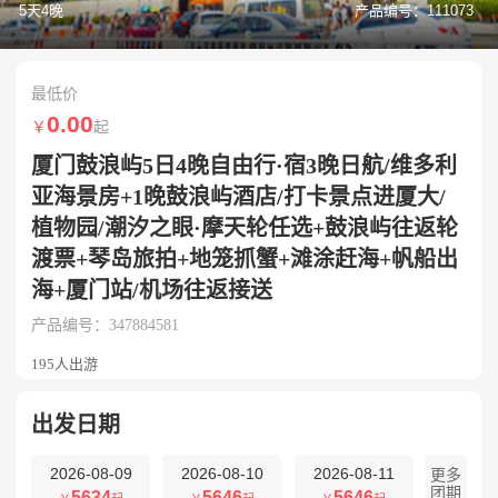
5天4晚
产品编号：111073
最低价
0.00
￥
起
厦门鼓浪屿5日4晚自由行·宿3晚日航/维多利
亚海景房+1晚鼓浪屿酒店/打卡景点进厦大/
植物园/潮汐之眼·摩天轮任选+鼓浪屿往返轮
渡票+琴岛旅拍+地笼抓蟹+滩涂赶海+帆船出
海+厦门站/机场往返接送
产品编号：347884581
195人出游
出发日期
2026-08-09
2026-08-10
2026-08-11
更多
团期
5634
5646
5646