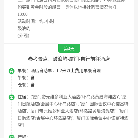
三、厦门轮渡公司对团队购票实行航班限制，不能保证能
购买到黄金时段的船票。具体以地接社购票情况为准。
13:00
活动时间：约3小时
鼓浪屿
(外观)
第4天
参考景点：鼓浪屿-厦门-自行前往酒店

早餐：
酒店自助早，1.2米以上费用早餐自理
午餐：
含
晚餐：
含

住宿：
['厦门帝元维多利亚大酒店(环岛路黄厝海滩店)', '厦
门日航酒店(会展中心环岛路店)', '厦门国际会议中心诺富特
酒店', '厦门帝元维多利亚大酒店(环岛路黄厝海滩店)', '厦门
日航酒店(会展中心环岛路店)', '厦门国际会议中心诺富特酒
店']

行程：