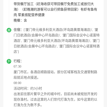
带到餐厅加工（赶海收获可带回餐厅免费加工或放归大
海）（赶晚潮的游客可以自行把鱼获带回家）有虾有鱼有
肉.荤素搭配营养健康
晚餐：
含

住宿：
['厦门帝元维多利亚大酒店(环岛路黄厝海滩店)', '厦
门日航酒店(会展中心环岛路店)', '厦门国际会议中心诺富特
酒店', '厦门帝元维多利亚大酒店(环岛路黄厝海滩店)', '厦门
日航酒店(会展中心环岛路店)', '厦门国际会议中心诺富特酒
店']

行程：
07:30
厦门市区，各酒店顺路接站，部分区域客栈及交通管制路
段就近地点接送。
08:00
活动时间：约3小时
出发前往那片繁华之外的城中村，目前尚未被规划开发的
现存渔村。过去这里的人们世代打渔为生，如今这里的以
打渔为生为数不多。