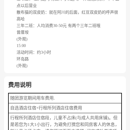
点以后营业
散布猫的双皮奶：就在阿川的后面，红豆双皮奶的呼声很
高哈
三年二班：人均消费30-50元 有两个三年二班哦
曾厝垵
(外观)
15:00
活动时间：约3小时
环岛路
(外观)
费用说明
随团游览期间用车费用.
自选酒店住宿+行程所列酒店住宿费用
行程所列酒店住宿段，儿童不占床(与成人共用床铺)。但
是若您为1大1小出行，为避免打搅您和同房客人的休息，