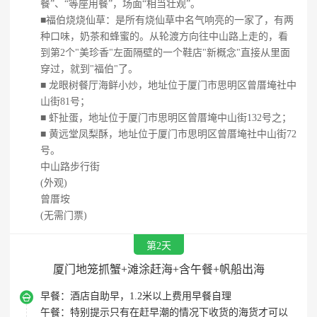
餐”、“等座用餐”，场面“相当壮观”。
■福伯烧烧仙草：是所有烧仙草中名气响亮的一家了，有两
种口味，奶茶和蜂蜜的。从轮渡方向往中山路上走的，看
到第2个"美珍香"左面隔壁的一个鞋店"新概念"直接从里面
穿过，就到"福伯"了。
■ 龙眼树餐厅海鲜小炒，地址位于厦门市思明区曾厝埯社中
山街81号；
■ 虾扯蛋，地址位于厦门市思明区曾厝埯中山街132号之；
■ 黄远堂凤梨酥，地址位于厦门市思明区曾厝埯社中山街72
号。
中山路步行街
(外观)
曾厝垵
(无需门票)
第2天
厦门地笼抓蟹+滩涂赶海+含午餐+帆船出海

早餐：
酒店自助早，1.2米以上费用早餐自理
午餐：
特别提示只有在赶早潮的情况下收货的海货才可以