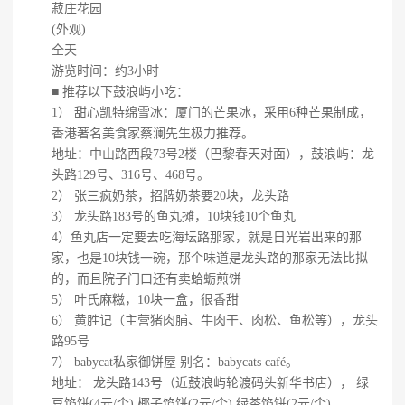
菽庄花园
(外观)
全天
游览时间：约3小时
■ 推荐以下鼓浪屿小吃：
1） 甜心凯特绵雪冰：厦门的芒果冰，采用6种芒果制成，
香港著名美食家蔡澜先生极力推荐。
地址：中山路西段73号2楼（巴黎春天对面），鼓浪屿：龙
头路129号、316号、468号。
2） 张三疯奶茶，招牌奶茶要20块，龙头路
3） 龙头路183号的鱼丸摊，10块钱10个鱼丸
4）鱼丸店一定要去吃海坛路那家，就是日光岩出来的那
家，也是10块钱一碗，那个味道是龙头路的那家无法比拟
的，而且院子门口还有卖蛤蛎煎饼
5） 叶氏麻糍，10块一盒，很香甜
6） 黄胜记（主营猪肉脯、牛肉干、肉松、鱼松等），龙头
路95号
7） babycat私家御饼屋 别名：babycats café。
地址： 龙头路143号（近鼓浪屿轮渡码头新华书店）， 绿
豆馅饼(4元/个) 椰子馅饼(2元/个) 绿茶馅饼(2元/个)