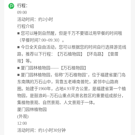

行程：
09:00
活动时间：约2小时
行程介绍
■ 您可以睡到自然醒，但是千万不要错过用早餐的时间哦
（早餐时间7:00~09:30）。
■ 今日全天自由活动，您可以根据您的时间自行选择游览线
路，推荐以下行程：【万石植物园】【环岛路】【曾厝
垵】等。
■ 厦门园林植物园——【万石植物园】
■ 厦门园林植物园，俗称"万石植物园"，位于福建省厦门岛
东南隅的万石山中，背靠五老峰南普陀，紧邻中山路商
圈。始建于1960年，占地4.93平方公里，是福建省第一个植
物园，是鼓浪屿--万石山重点风景名胜区的重要组成部分，
集植物景观、自然景观、人文景观于一体。
厦门园林植物园
(外观)
12:00
活动时间：约1小时30分钟