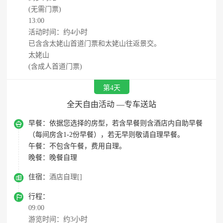
(无需门票)
13:00
活动时间：约4小时
已含含太姥山首道门票和太姥山往返景交。
太姥山
(含成人首道门票)
第4天
全天自由活动 —专车送站

早餐：
依据您选择的房型，若含早餐则含酒店内自助早餐
（每间房含1-2份早餐），若无早则敬请自理早餐。
午餐：
不包含午餐，费用自理。
晚餐：
晚餐自理

住宿：
酒店自理[]

行程：
09:00
游览时间：约3小时