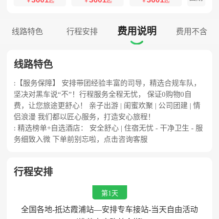
￥
起
￥
起
￥
起
费用说明
线路特色
行程安排
费用不含

线路特色
:【服务保障】 安排带团经验丰富的司导，精选合规车队，
坚决对黑车说“不”！行程服务全程无忧， 保证0购物0自
费，让您旅途更舒心！ 亲子出游 | 闺蜜欢聚 | 公司团建 | 情
侣浪漫 我们都以匠心服务，打造安心旅程！
: 精选榜单+自选酒店： 安全舒心 | 住宿无忧 - 干净卫生 - 服
务细致入微 下单前别忘啦，点击咨询客服
行程安排
第1天
全国各地-抵达霞浦站—安排专车接站-当天自由活动