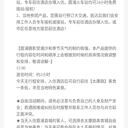
站，专车前往酒店办理入住。霞浦火车站均可24小时免费
接站/接机！
2、当地参团产品，您需自行预订大交通，抵达后我们会安
排工作人员专车接机或接站，专车前往酒店办理入住。或
市区任意地方接您前往酒店！
【霞浦摄影受潮汐和季节天气的制约极强，本产品提供的
行程内容在时间和顺序上会根据到时候的具体情况做调整
和安排，敬请谅解~】
15:00
游览时间：约2小时
今天无行程安排，入住酒店后可自行前往【太康路】美食
一条街，寻觅当地特色美食。
★自由活动期间，请务必注意与负责自己的人身及财产安
全；若遇困难或纠纷及时报警并联系工作人员勿与对方起
正面冲突。
★当天入住霞浦县城的客人，可选择去太康路美食城自由
品赏当地美食；当天来可能会存在水土不服的情况，对海