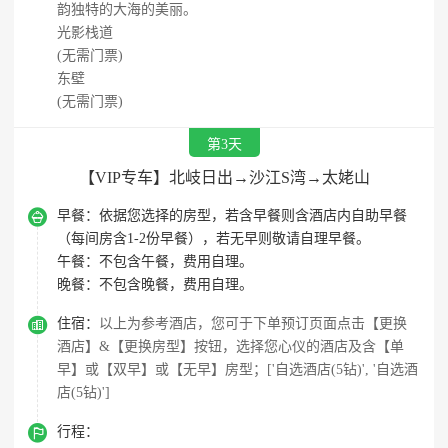
韵独特的大海的美丽。
光影栈道
(无需门票)
东壁
(无需门票)
第3天
【VIP专车】北岐日出→沙江S湾→太姥山

早餐：
依据您选择的房型，若含早餐则含酒店内自助早餐
（每间房含1-2份早餐），若无早则敬请自理早餐。
午餐：
不包含午餐，费用自理。
晚餐：
不包含晚餐，费用自理。

住宿：
以上为参考酒店，您可于下单预订页面点击【更换
酒店】&【更换房型】按钮，选择您心仪的酒店及含【单
早】或【双早】或【无早】房型；['自选酒店(5钻)', '自选酒
店(5钻)']

行程：