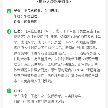
（推荐太康路美食街）

早餐：
不包含晚餐，费用自理。
午餐：
午餐自理
晚餐：
晚餐自理

住宿：
【入住信息】<br>1、您可于下单预订页面点击【更
换酒店】&【更换房型】按钮，选择您心仪的酒店及含【单
早】或【双早】或【无早】房型；<br>2、按照国际惯例，
酒店的入住时间为下午14:00以后，若您的抵达时间较早，
建议您将行李寄存前台后自由活动。<br>3、酒店在办理入
住时会收取一定数量押金，入住时请携带信用卡或现金用
以支付酒店入住押金，离店时无特殊情况，正常退还。具
体金额视入住酒店而定，感谢您的配合。<br>4、请记得随
身携带有效身份证件，未办理身份证儿童须家长携带户口
本，以免办理入住时受限。

行程：
火车信息：不定车次，仅供参考，以实际为准
目的地—霞浦（有问题请咨询客服）