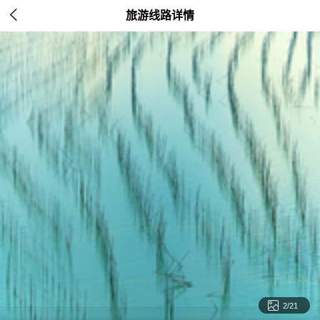

旅游线路详情

2/21