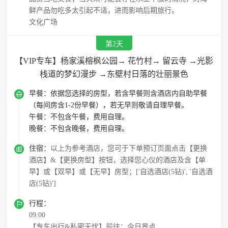
鲜产品勿吃多太引起不适，进而影响后期旅行。
文化广场
第2天
【VIP专车】杨家溪榕枫公园→ 花竹村→ 留云寺 →光影
栈道的梦幻漫步 →东壁村日落的壮丽景色

早餐：
依据您选择的房型，若含早餐则含酒店内自助早餐
（每间房含1-2份早餐），若无早则敬请自理早餐。
午餐：
不包含午餐，费用自理。
晚餐：
不包含晚餐，费用自理。

住宿：
以上为参考酒店，您可于下单预订页面点击【更换
酒店】&【更换房型】按钮，选择您心仪的酒店及含【单
早】或【双早】或【无早】房型；['自选酒店(5钻)', '自选酒
店(5钻)']

行程：
09:00
【专车出行&私密无忧】前往：今日景点