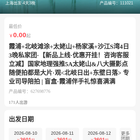
上海出发·4天3晚
产品编号：111021
最低价
0.00
￥
起
霞浦+北岐滩涂+太姥山+杨家溪+沙江S湾4日
3晚私家团·【新品上线·优惠开挂！咨询客服
立减】国家地理强推5A太姥山&八大摄影点
随便拍都是大片·观<北岐日出+东壁日落> 专
业司导陪拍 | 盲盒·霞浦伴手礼惊喜满满
产品编号：627698776
171人出游
出发日期
2026-08-10
2026-08-11
2026-08-12
更多
团期
3601
3601
3601