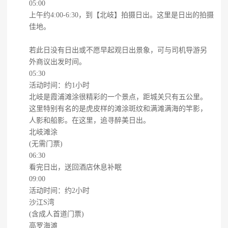
05:00
上午约4:00-6:30，到【北岐】拍摄日出。这里是日出的拍摄
佳地。
若此日没有日出或不愿早起观日出景象，可与司机导游另
外商议出发时间。
05:30
活动时间：约1小时
北岐是霞浦滩涂很精彩的一个景点，距城关只有五公里。
这里特别有名的是虎皮样的滩涂斑纹和满滩满海的竿影，
人影和船影。在这里，追寻醉美日出。
北岐滩涂
(无需门票)
06:30
看完日出，送回酒店休息补眠
09:00
活动时间：约2小时
沙江S湾
(含成人首道门票)
高罗海滩