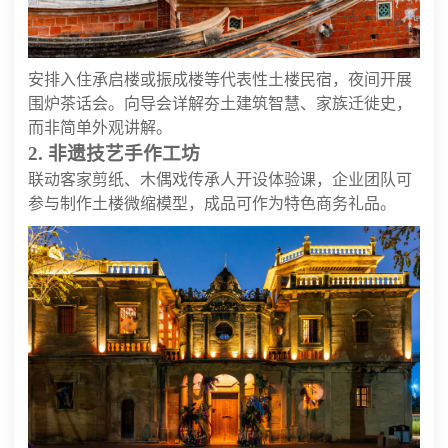
安排入住承启楼或振成楼等代表性土楼民宿，夜间开展
围炉茶话会。向导会详解夯土建筑智慧、家族迁徙史，
而非简单外观讲解。
2. 非遗技艺手作工坊
联动客家剪纸、木偶戏传承人开设体验课，企业团队可
参与制作土楼微缩模型，成品可作为特色商务礼品。